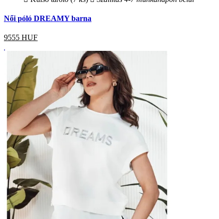
Női póló DREAMY barna
9555
HUF