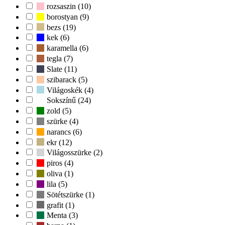
rozsaszin (10)
borostyan (9)
bezs (19)
kek (6)
karamella (6)
tegla (7)
Slate (11)
szibarack (5)
Világoskék (4)
Sokszínű (24)
zold (5)
szürke (4)
narancs (6)
ekr (12)
Világosszürke (2)
piros (4)
oliva (1)
lila (5)
Sötétszürke (1)
grafit (1)
Menta (3)