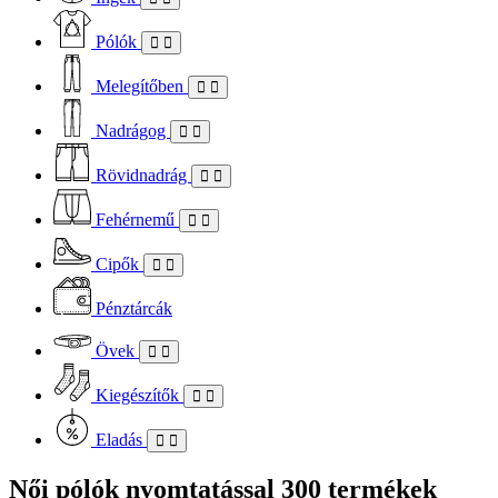
Pólók
Melegítőben
Nadrágog
Rövidnadrág
Fehérnemű
Cipők
Pénztárcák
Övek
Kiegészítők
Eladás
Női pólók nyomtatással
300 termékek