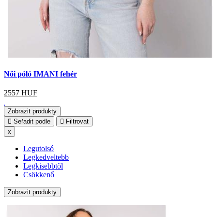
Női póló IMANI fehér
2557
HUF
Zobrazit produkty
Seřadit podle
Filtrovat
x
Legutolsó
Legkedveltebb
Legkisebbtől
Csökkenő
Zobrazit produkty