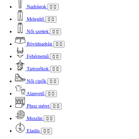
Nadrágok
Melegítő
Női szettek
Rövidnadrág
Fehérnemű
Tartozékok
Női cipők
Alapvető
Plusz méret
Muszlin
Eladás