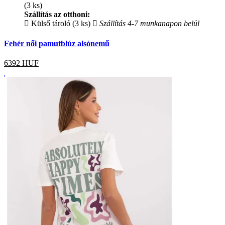
(3 ks)
Szállítás az otthoni:
Külső tároló (3 ks)
Szállítás 4-7 munkanapon belül
Fehér női pamutblúz alsónemű
6392
HUF