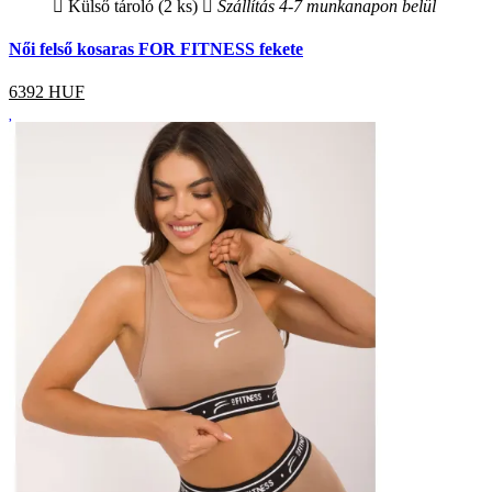
Külső tároló (2 ks)
Szállítás 4-7 munkanapon belül
Női felső kosaras FOR FITNESS fekete
6392
HUF