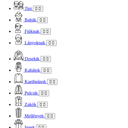
Tini
Babák
Fiúknak
Lányoknak
Dzsekik
Kabátok
Kardigánok
Pulcsik
Zakók
Mellények
Ingek