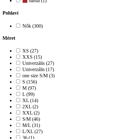
barna (1)
Pohlaví
Nők (300)
Méret
XS (27)
XXS (15)
Univerzális (27)
Univerzális (17)
one size S/M (3)
S (156)
M (97)
L (99)
XL (14)
2XL (2)
XXL (2)
S/M (46)
M/L (31)
L/XL (27)
36 (1)