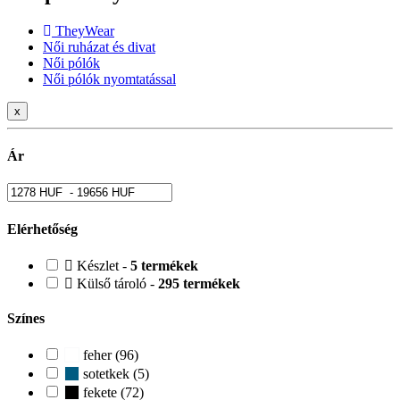
TheyWear
Női ruházat és divat
Női pólók
Női pólók nyomtatással
x
Ár
Elérhetőség
Készlet -
5 termékek
Külső tároló -
295 termékek
Színes
feher (96)
sotetkek (5)
fekete (72)