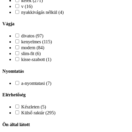
kerek (271)
v (16)
nyakkivágás nélkül (4)
Vágja
divatos (97)
kenyelmes (115)
modern (84)
slim-fit (6)
kisse-szabott (1)
Nyomtatás
a-nyomtatasi (7)
Elérhetőség
Készleten (5)
Külső raktár (295)
Ön által látott