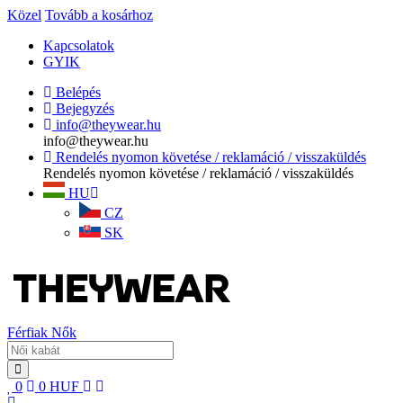
Közel
Tovább a kosárhoz
Kapcsolatok
GYIK
Belépés
Bejegyzés
info@theywear.hu
info@theywear.hu
Rendelés nyomon követése / reklamáció / visszaküldés
Rendelés nyomon követése / reklamáció / visszaküldés
HU
CZ
SK
Férfiak
Nők
0
0
HUF