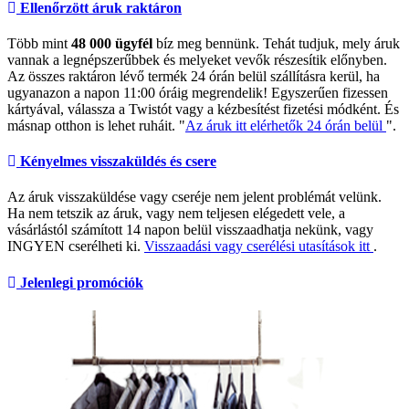
Ellenőrzött áruk raktáron
Több mint
48 000 ügyfél
bíz meg bennünk. Tehát tudjuk, mely áruk
vannak a legnépszerűbbek és melyeket vevők részesítik előnyben.
Az összes raktáron lévő termék 24 órán belül szállításra kerül, ha
ugyanazon a napon 11:00 óráig megrendelik! Egyszerűen fizessen
kártyával, válassza a Twistót vagy a kézbesítést fizetési módként. És
másnap otthon is lehet ruháit. "
Az áruk itt elérhetők 24 órán belül
".
Kényelmes visszaküldés és csere
Az áruk visszaküldése vagy cseréje nem jelent problémát velünk.
Ha nem tetszik az áruk, vagy nem teljesen elégedett vele, a
vásárlástól számított 14 napon belül visszaadhatja nekünk, vagy
INGYEN cserélheti ki.
Visszaadási vagy cserélési utasítások itt
.
Jelenlegi promóciók