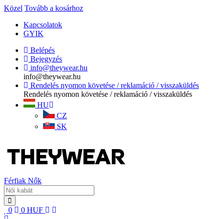
Közel
Tovább a kosárhoz
Kapcsolatok
GYIK
Belépés
Bejegyzés
info@theywear.hu
info@theywear.hu
Rendelés nyomon követése / reklamáció / visszaküldés
Rendelés nyomon követése / reklamáció / visszaküldés
HU
CZ
SK
Férfiak
Nők
0
0
HUF