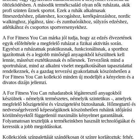
öltözködésben. A második termékcsalád olyan nők ruházata, akik
profi szinten űznek sportot. Ezek a ruhák alkalmasak
fitneszedzéshez, pilateshez, kocogáshoz, kerékpározáshoz, nordic
walkinghoz, jógához, tánc- és zumbaórákhoz, súlyzós edzéshez,
atlétikához és csoportos sportversenyekhez.
A For Fitness You Can márka jól tudja, hogy az edzés élvezetének
egyik előfeltétele a megfelelő ruházat a fizikai aktivitás során.
Egyrészt a ruházatnak praktikusnak, funkcionálisnak, a sporthoz
igazítottnak és a legjobb minőségű anyagokból készültnek kell
lennie, másrészt esztétikusnak és nőiesnek. Tervezőink mind a
sportruházat, mind az alkalmi viselet megalkotásában tapasztalattal
rendelkeznek, és a gazdag tervezési gyakorlatnak köszönhetően a
For Fitness You Can kollekció minden új modelljét a kényelem és a
divatos dizájn jellemzi.
A For Fitness You Can ruhadarabok légáteresztő anyagokból
készülnek - némelyik természetes, némelyik szintetikus -, amelyek
megfelelő hőszigetelést és vízszigetelést biztosítanak. Hőmegtartó és
nedvességelvezető képességüknek köszönhetően ruháink időjárási
körülményektől függetlenül maximális kényelmet garantálnak.
Folyamatosan teszteljük a termékeinkben használt technológiákat és
keressük a jobb megoldásokat.
Kollekciónk színpalettáját szándékosan öt színre korlátoztuk: fehér,