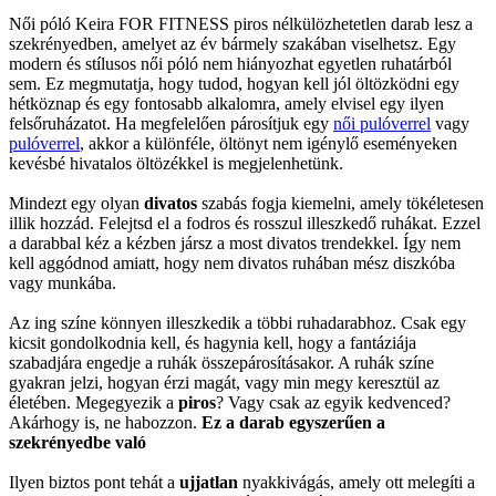
Női póló Keira FOR FITNESS piros nélkülözhetetlen darab lesz a
szekrényedben, amelyet az év bármely szakában viselhetsz. Egy
modern és stílusos női póló nem hiányozhat egyetlen ruhatárból
sem. Ez megmutatja, hogy tudod, hogyan kell jól öltözködni egy
hétköznap és egy fontosabb alkalomra, amely elvisel egy ilyen
felsőruházatot. Ha megfelelően párosítjuk egy
női pulóverrel
vagy
pulóverrel
, akkor a különféle, öltönyt nem igénylő eseményeken
kevésbé hivatalos öltözékkel is megjelenhetünk.
Mindezt egy olyan
divatos
szabás fogja kiemelni, amely tökéletesen
illik hozzád. Felejtsd el a fodros és rosszul illeszkedő ruhákat. Ezzel
a darabbal kéz a kézben jársz a most divatos trendekkel. Így nem
kell aggódnod amiatt, hogy nem divatos ruhában mész diszkóba
vagy munkába.
Az ing színe könnyen illeszkedik a többi ruhadarabhoz. Csak egy
kicsit gondolkodnia kell, és hagynia kell, hogy a fantáziája
szabadjára engedje a ruhák összepárosításakor. A ruhák színe
gyakran jelzi, hogyan érzi magát, vagy min megy keresztül az
életében. Megegyezik a
piros
? Vagy csak az egyik kedvenced?
Akárhogy is, ne habozzon.
Ez a darab egyszerűen a
szekrényedbe való
Ilyen biztos pont tehát a
ujjatlan
nyakkivágás, amely ott melegíti a