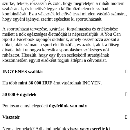
szürke, fekete, rózsaszín és zöld, hogy megfeleljen a ruhák modern
szabásának, és lehetővé tegye a különböző elemek szabad
kombinálását. Ez a választék lehetővé teszi minden vásárló számára,
hogy egyéni igényei szerint egészítse ki sportruházatát.
A sportruházat tervezése, gyártása, forgalmazása és értékesítése
mellett a nők egészséges életmódját is népszerűsítjük. A You Can
Sport a Facebook rajongói oldalunk, amely összehozza azokat a
nőket, akik számára a sport életfilozófia, és azokat, akik a fittség
divatja iránt rajongva keresik a sportoláshoz szükséges női
ruházatot. Hisszük, hogy egy ilyen széleskörű stratégiának
köszönhetően együtt elsőként fogjuk átlépni a célvonalat.
INGYENES szállítás
Ha több
mint 36 000 HUF
árut vásárolnak INGYEN.
50 000 + ügyfelek
Pontosan ennyi elégedett
ügyfelünk
van már.
Visszatér
Nem a termékek? Adhatod nekünk
vissza vagy cserélje ki
.