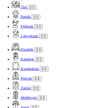
Tini
Babák
Fiúknak
Lányoknak
Dzsekik
Kabátok
Kardigánok
Pulcsik
Zakók
Mellények
Ingek