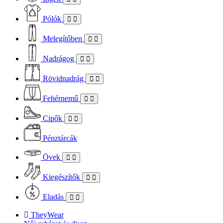
Pólók
Melegítőben
Nadrágog
Rövidnadrág
Fehérnemű
Cipők
Pénztárcák
Övek
Kiegészítők
Eladás
TheyWear