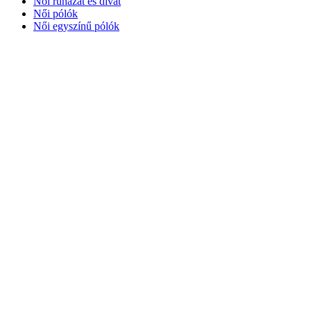
Női ruházat és divat
Női pólók
Női egyszínű pólók