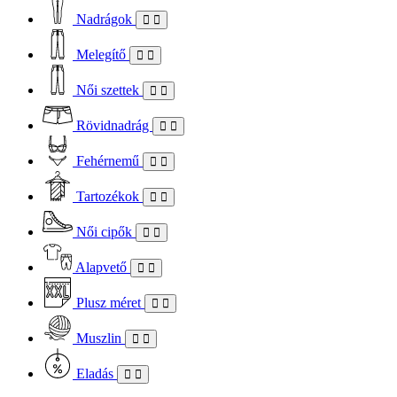
Nadrágok
Melegítő
Női szettek
Rövidnadrág
Fehérnemű
Tartozékok
Női cipők
Alapvető
Plusz méret
Muszlin
Eladás