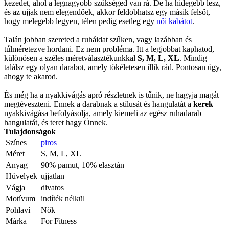
kezedet, ahol a legnagyobb szükséged van rá. De ha hidegebb lesz,
és az ujjak nem elegendőek, akkor feldobhatsz egy másik felsőt,
hogy melegebb legyen, télen pedig esetleg egy
női kabátot
.
Talán jobban szereted a ruháidat szűken, vagy lazábban és
túlméretezve hordani. Ez nem probléma. Itt a legjobbat kaphatod,
különösen a széles méretválasztékunkkal
S, M, L, XL
. Mindig
találsz egy olyan darabot, amely tökéletesen illik rád. Pontosan úgy,
ahogy te akarod.
És még ha a nyakkivágás apró részletnek is tűnik, ne hagyja magát
megtéveszteni. Ennek a darabnak a stílusát és hangulatát a
kerek
nyakkivágása befolyásolja, amely kiemeli az egész ruhadarab
hangulatát, és teret hagy Önnek.
Tulajdonságok
Színes
piros
Méret
S, M, L, XL
Anyag
90% pamut, 10% elasztán
Hüvelyek
ujjatlan
Vágja
divatos
Motívum
indíték nélkül
Pohlaví
Nők
Márka
For Fitness