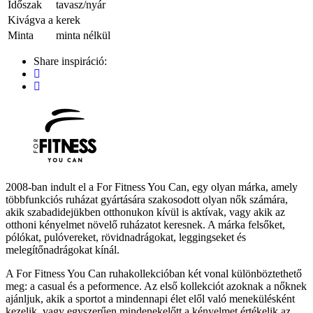
Időszak
tavasz/nyár
Kivágva a
kerek
Minta
minta nélkül
Share inspiráció:
2008-ban indult el a For Fitness You Can, egy olyan márka, amely
többfunkciós ruházat gyártására szakosodott olyan nők számára,
akik szabadidejükben otthonukon kívül is aktívak, vagy akik az
otthoni kényelmet növelő ruházatot keresnek. A márka felsőket,
pólókat, pulóvereket, rövidnadrágokat, leggingseket és
melegítőnadrágokat kínál.
A For Fitness You Can ruhakollekcióban két vonal különböztethető
meg: a casual és a peformence. Az első kollekciót azoknak a nőknek
ajánljuk, akik a sportot a mindennapi élet elől való menekülésként
kezelik, vagy egyszerűen mindenekelőtt a kényelmet értékelik az