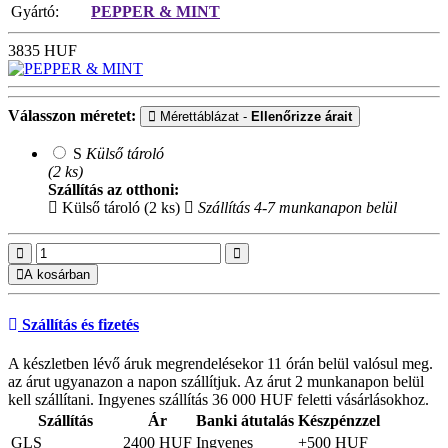
Gyártó:
PEPPER & MINT
3835
HUF
Válasszon méretet:
Mérettáblázat -
Ellenőrizze árait
S
Külső tároló
(2 ks)
Szállítás az otthoni:
Külső tároló (2 ks)
Szállítás 4-7 munkanapon belül
A kosárban
Szállítás és fizetés
A készletben lévő áruk megrendelésekor 11 órán belül valósul meg.
az árut ugyanazon a napon szállítjuk. Az árut 2 munkanapon belül
kell szállítani. Ingyenes szállítás 36 000 HUF feletti vásárlásokhoz.
Szállítás
Ár
Banki átutalás
Készpénzzel
GLS
2400 HUF
Ingyenes
+500 HUF