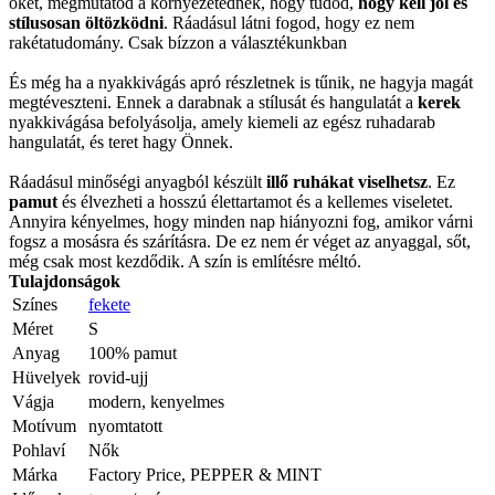
őket, megmutatod a környezetednek, hogy tudod,
hogy kell jól és
stílusosan öltözködni
. Ráadásul látni fogod, hogy ez nem
rakétatudomány. Csak bízzon a választékunkban
És még ha a nyakkivágás apró részletnek is tűnik, ne hagyja magát
megtéveszteni. Ennek a darabnak a stílusát és hangulatát a
kerek
nyakkivágása befolyásolja, amely kiemeli az egész ruhadarab
hangulatát, és teret hagy Önnek.
Ráadásul minőségi anyagból készült
illő ruhákat viselhetsz
. Ez
pamut
és élvezheti a hosszú élettartamot és a kellemes viseletet.
Annyira kényelmes, hogy minden nap hiányozni fog, amikor várni
fogsz a mosásra és szárításra. De ez nem ér véget az anyaggal, sőt,
még csak most kezdődik. A szín is említésre méltó.
Tulajdonságok
Színes
fekete
Méret
S
Anyag
100% pamut
Hüvelyek
rovid-ujj
Vágja
modern, kenyelmes
Motívum
nyomtatott
Pohlaví
Nők
Márka
Factory Price, PEPPER & MINT