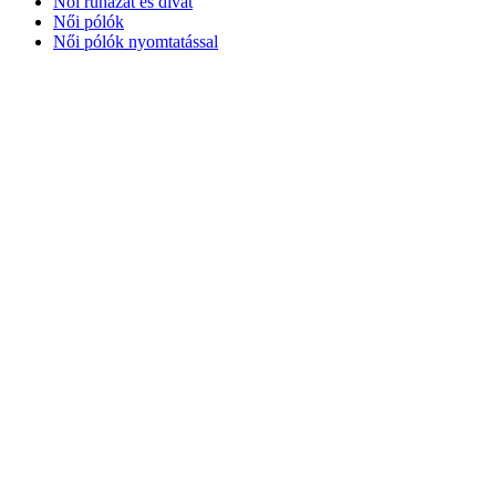
Női ruházat és divat
Női pólók
Női pólók nyomtatással