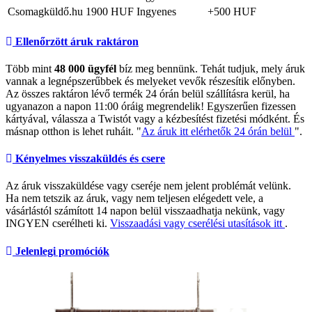
Csomagküldő.hu
1900 HUF
Ingyenes
+500 HUF
Ellenőrzött áruk raktáron
Több mint
48 000 ügyfél
bíz meg bennünk. Tehát tudjuk, mely áruk
vannak a legnépszerűbbek és melyeket vevők részesítik előnyben.
Az összes raktáron lévő termék 24 órán belül szállításra kerül, ha
ugyanazon a napon 11:00 óráig megrendelik! Egyszerűen fizessen
kártyával, válassza a Twistót vagy a kézbesítést fizetési módként. És
másnap otthon is lehet ruháit. "
Az áruk itt elérhetők 24 órán belül
".
Kényelmes visszaküldés és csere
Az áruk visszaküldése vagy cseréje nem jelent problémát velünk.
Ha nem tetszik az áruk, vagy nem teljesen elégedett vele, a
vásárlástól számított 14 napon belül visszaadhatja nekünk, vagy
INGYEN cserélheti ki.
Visszaadási vagy cserélési utasítások itt
.
Jelenlegi promóciók