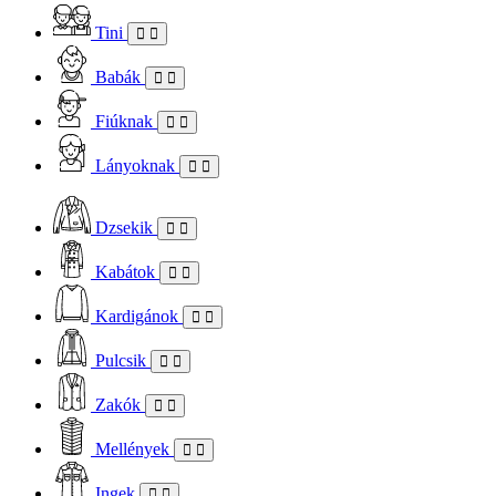
Tini
Babák
Fiúknak
Lányoknak
Dzsekik
Kabátok
Kardigánok
Pulcsik
Zakók
Mellények
Ingek