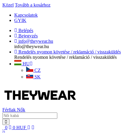
Közel
Tovább a kosárhoz
Kapcsolatok
GYIK
Belépés
Bejegyzés
info@theywear.hu
info@theywear.hu
Rendelés nyomon követése / reklamáció / visszaküldés
Rendelés nyomon követése / reklamáció / visszaküldés
HU
CZ
SK
Férfiak
Nők
0
0
HUF