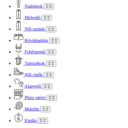
Nadrágok
Melegítő
Női szettek
Rövidnadrág
Fehérnemű
Tartozékok
Női cipők
Alapvető
Plusz méret
Muszlin
Eladás