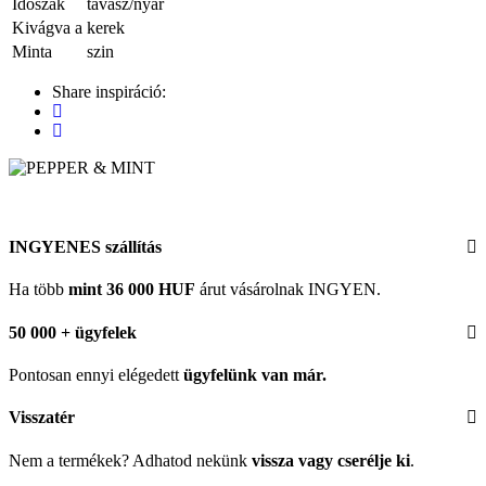
Időszak
tavasz/nyár
Kivágva a
kerek
Minta
szin
Share inspiráció:
INGYENES szállítás
Ha több
mint 36 000 HUF
árut vásárolnak INGYEN.
50 000 + ügyfelek
Pontosan ennyi elégedett
ügyfelünk
van már.
Visszatér
Nem a termékek? Adhatod nekünk
vissza vagy cserélje ki
.