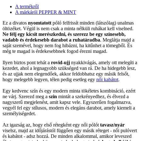
A termékről
A márkáról PEPPER & MINT
Ez a divatos
nyomtatott
póló felfrissít minden (látszólag) unalmas
öltözéket. Végül is nem csak a minta nélküli ruhákat kell viselned.
Ne félj egy kicsit merészkedni, és szerezz be egy színesebb,
vadabb és érdekesebb darabot a ruhatáradba
. Meglátja majd a
saját szemével, hogy nem fog hibázni, ha kitűnhet a tömegből. És
még te magad is érdekesebbnek fogod érezni magad.
Ilyen biztos pont tehát a
rovid-ujj
nyakkivágás, amely ott melegíti a
kezedet, ahol a legnagyobb szükséged van rá. De ha hidegebb lesz,
és az ujjak nem elegendőek, akkor feldobhatsz egy másik felsőt,
hogy melegebb legyen, télen pedig esetleg egy
női kabátot
.
Egy kedvenc szín és egy modern minta tökéletes kombináció, ezért
ne várj. Szerezd meg a
szin
mintát a szekrényedhez, és élvezd a
nagyszerű megjelenést, amit kapsz vele. Egyszerűen fogalmazva,
vegyél fel egy stílusos, modern és elegáns darabot, amely kiemeli a
személyiségedet.
Az igazság az, hogy első rétegként egy női pólót
tavasz/nyár
viselsz, majd az időjárástól függően egy másik réteget - női pulóvert
és kabátot - adsz hozzá. De minden alkalommal, amikor leveszed