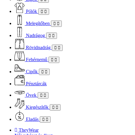
Pólók
Melegítőben
Nadrágog
Rövidnadrág
Fehérnemű
Cipők
Pénztárcák
Övek
Kiegészítők
Eladás
TheyWear