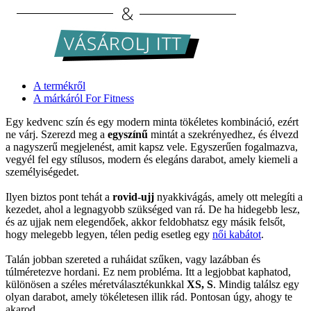
A termékről
A márkáról For Fitness
Egy kedvenc szín és egy modern minta tökéletes kombináció, ezért
ne várj. Szerezd meg a
egyszínű
mintát a szekrényedhez, és élvezd
a nagyszerű megjelenést, amit kapsz vele. Egyszerűen fogalmazva,
vegyél fel egy stílusos, modern és elegáns darabot, amely kiemeli a
személyiségedet.
Ilyen biztos pont tehát a
rovid-ujj
nyakkivágás, amely ott melegíti a
kezedet, ahol a legnagyobb szükséged van rá. De ha hidegebb lesz,
és az ujjak nem elegendőek, akkor feldobhatsz egy másik felsőt,
hogy melegebb legyen, télen pedig esetleg egy
női kabátot
.
Talán jobban szereted a ruháidat szűken, vagy lazábban és
túlméretezve hordani. Ez nem probléma. Itt a legjobbat kaphatod,
különösen a széles méretválasztékunkkal
XS, S
. Mindig találsz egy
olyan darabot, amely tökéletesen illik rád. Pontosan úgy, ahogy te
akarod.