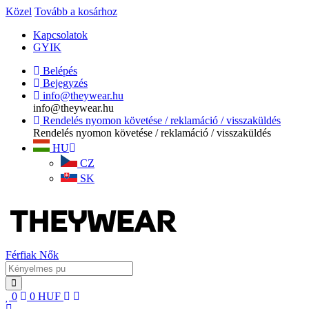
Közel
Tovább a kosárhoz
Kapcsolatok
GYIK
Belépés
Bejegyzés
info@theywear.hu
info@theywear.hu
Rendelés nyomon követése / reklamáció / visszaküldés
Rendelés nyomon követése / reklamáció / visszaküldés
HU
CZ
SK
Férfiak
Nők
0
0
HUF