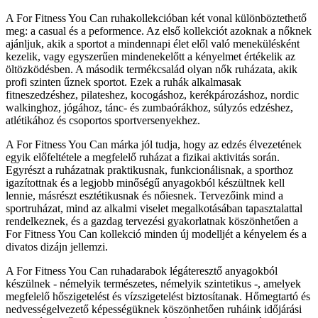
A For Fitness You Can ruhakollekcióban két vonal különböztethető
meg: a casual és a peformence. Az első kollekciót azoknak a nőknek
ajánljuk, akik a sportot a mindennapi élet elől való menekülésként
kezelik, vagy egyszerűen mindenekelőtt a kényelmet értékelik az
öltözködésben. A második termékcsalád olyan nők ruházata, akik
profi szinten űznek sportot. Ezek a ruhák alkalmasak
fitneszedzéshez, pilateshez, kocogáshoz, kerékpározáshoz, nordic
walkinghoz, jógához, tánc- és zumbaórákhoz, súlyzós edzéshez,
atlétikához és csoportos sportversenyekhez.
A For Fitness You Can márka jól tudja, hogy az edzés élvezetének
egyik előfeltétele a megfelelő ruházat a fizikai aktivitás során.
Egyrészt a ruházatnak praktikusnak, funkcionálisnak, a sporthoz
igazítottnak és a legjobb minőségű anyagokból készültnek kell
lennie, másrészt esztétikusnak és nőiesnek. Tervezőink mind a
sportruházat, mind az alkalmi viselet megalkotásában tapasztalattal
rendelkeznek, és a gazdag tervezési gyakorlatnak köszönhetően a
For Fitness You Can kollekció minden új modelljét a kényelem és a
divatos dizájn jellemzi.
A For Fitness You Can ruhadarabok légáteresztő anyagokból
készülnek - némelyik természetes, némelyik szintetikus -, amelyek
megfelelő hőszigetelést és vízszigetelést biztosítanak. Hőmegtartó és
nedvességelvezető képességüknek köszönhetően ruháink időjárási