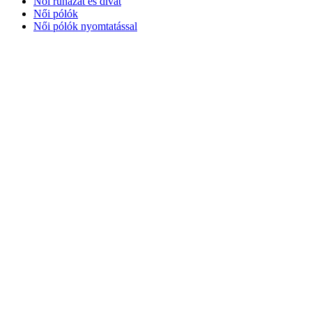
Női ruházat és divat
Női pólók
Női pólók nyomtatással