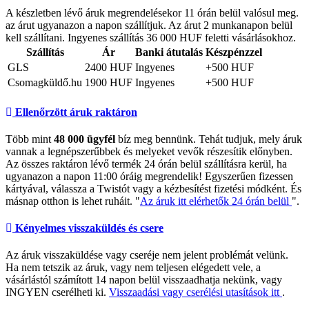
A készletben lévő áruk megrendelésekor 11 órán belül valósul meg.
az árut ugyanazon a napon szállítjuk. Az árut 2 munkanapon belül
kell szállítani. Ingyenes szállítás 36 000 HUF feletti vásárlásokhoz.
Szállítás
Ár
Banki átutalás
Készpénzzel
GLS
2400 HUF
Ingyenes
+500 HUF
Csomagküldő.hu
1900 HUF
Ingyenes
+500 HUF
Ellenőrzött áruk raktáron
Több mint
48 000 ügyfél
bíz meg bennünk. Tehát tudjuk, mely áruk
vannak a legnépszerűbbek és melyeket vevők részesítik előnyben.
Az összes raktáron lévő termék 24 órán belül szállításra kerül, ha
ugyanazon a napon 11:00 óráig megrendelik! Egyszerűen fizessen
kártyával, válassza a Twistót vagy a kézbesítést fizetési módként. És
másnap otthon is lehet ruháit. "
Az áruk itt elérhetők 24 órán belül
".
Kényelmes visszaküldés és csere
Az áruk visszaküldése vagy cseréje nem jelent problémát velünk.
Ha nem tetszik az áruk, vagy nem teljesen elégedett vele, a
vásárlástól számított 14 napon belül visszaadhatja nekünk, vagy
INGYEN cserélheti ki.
Visszaadási vagy cserélési utasítások itt
.