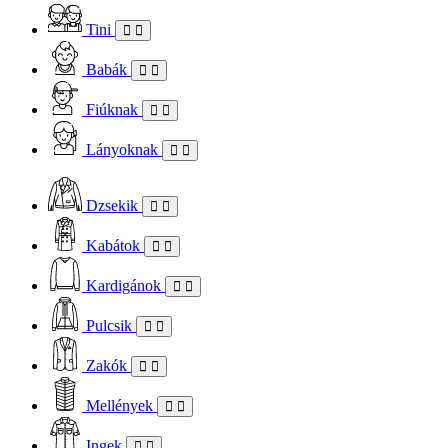
Tini
Babák
Fiúknak
Lányoknak
Dzsekik
Kabátok
Kardigánok
Pulcsik
Zakók
Mellények
Ingek