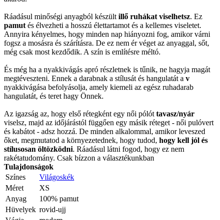
Ráadásul minőségi anyagból készült
illő ruhákat viselhetsz
. Ez
pamut
és élvezheti a hosszú élettartamot és a kellemes viseletet.
Annyira kényelmes, hogy minden nap hiányozni fog, amikor várni
fogsz a mosásra és szárításra. De ez nem ér véget az anyaggal, sőt,
még csak most kezdődik. A szín is említésre méltó.
És még ha a nyakkivágás apró részletnek is tűnik, ne hagyja magát
megtéveszteni. Ennek a darabnak a stílusát és hangulatát a
v
nyakkivágása befolyásolja, amely kiemeli az egész ruhadarab
hangulatát, és teret hagy Önnek.
Az igazság az, hogy első rétegként egy női pólót
tavasz/nyár
viselsz, majd az időjárástól függően egy másik réteget - női pulóvert
és kabátot - adsz hozzá. De minden alkalommal, amikor leveszed
őket, megmutatod a környezetednek, hogy tudod,
hogy kell jól és
stílusosan öltözködni
. Ráadásul látni fogod, hogy ez nem
rakétatudomány. Csak bízzon a választékunkban
Tulajdonságok
Színes
Világoskék
Méret
XS
Anyag
100% pamut
Hüvelyek
rovid-ujj