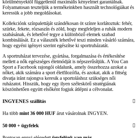
körülményektől függetlenül maximális kényelmet garantálnak.
Folyamatosan teszteljük a termékeinkben használt technológiákat és
keressük a jobb megoldásokat.
Kollekciónk színpalettáját szándékosan öt színre korlátoztuk: fehér,
szürke, fekete, rózsaszín és zöld, hogy megfeleljen a ruhák modern
szabásának, és lehetővé tegye a különböző elemek szabad
kombinálását. Ez a választék lehetővé teszi minden vásárló számára,
hogy egyéni igényei szerint egészítse ki sportruházatát.
A sportruházat tervezése, gyártása, forgalmazása és értékesítése
mellett a nők egészséges életmódját is népszerűsítjük. A You Can
Sport a Facebook rajongói oldalunk, amely összehozza azokat a
nőket, akik számára a sport életfilozófia, és azokat, akik a fittség
divatja iránt rajongva keresik a sportoláshoz szükséges női
ruházatot. Hisszük, hogy egy ilyen széleskörű stratégiának
köszönhetően együtt elsőként fogjuk átlépni a célvonalat.
INGYENES szállítás
Ha több
mint 36 000 HUF
árut vásárolnak INGYEN.
50 000 + ügyfelek
Pontosan ennyi elégedett
ügyfelünk
van már.