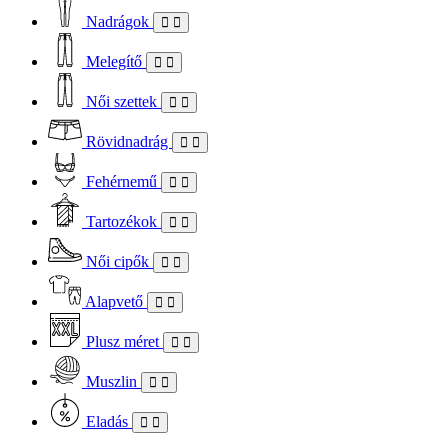
Nadrágok
Melegítő
Női szettek
Rövidnadrág
Fehérnemű
Tartozékok
Női cipők
Alapvető
Plusz méret
Muszlin
Eladás