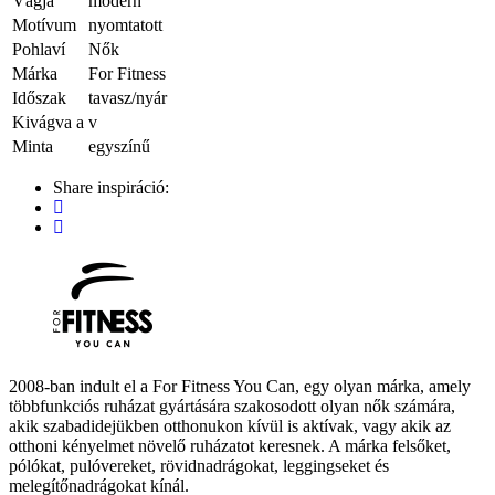
Vágja
modern
Motívum
nyomtatott
Pohlaví
Nők
Márka
For Fitness
Időszak
tavasz/nyár
Kivágva a
v
Minta
egyszínű
Share inspiráció:
2008-ban indult el a For Fitness You Can, egy olyan márka, amely
többfunkciós ruházat gyártására szakosodott olyan nők számára,
akik szabadidejükben otthonukon kívül is aktívak, vagy akik az
otthoni kényelmet növelő ruházatot keresnek. A márka felsőket,
pólókat, pulóvereket, rövidnadrágokat, leggingseket és
melegítőnadrágokat kínál.