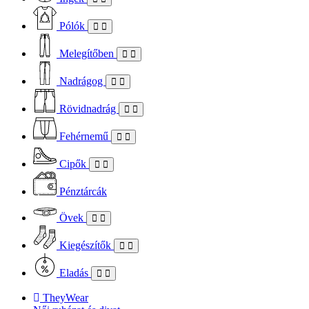
Pólók
Melegítőben
Nadrágog
Rövidnadrág
Fehérnemű
Cipők
Pénztárcák
Övek
Kiegészítők
Eladás
TheyWear