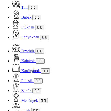
Tini
Babák
Fiúknak
Lányoknak
Dzsekik
Kabátok
Kardigánok
Pulcsik
Zakók
Mellények
Ingek