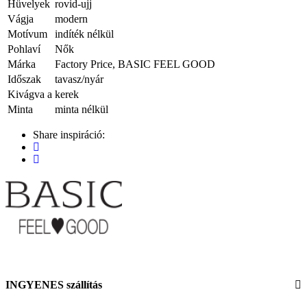
Hüvelyek
rovid-ujj
Vágja
modern
Motívum
indíték nélkül
Pohlaví
Nők
Márka
Factory Price, BASIC FEEL GOOD
Időszak
tavasz/nyár
Kivágva a
kerek
Minta
minta nélkül
Share inspiráció:
INGYENES szállítás