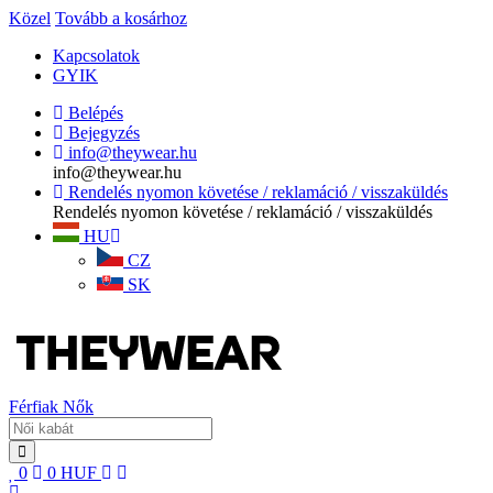
Közel
Tovább a kosárhoz
Kapcsolatok
GYIK
Belépés
Bejegyzés
info@theywear.hu
info@theywear.hu
Rendelés nyomon követése / reklamáció / visszaküldés
Rendelés nyomon követése / reklamáció / visszaküldés
HU
CZ
SK
Férfiak
Nők
0
0
HUF