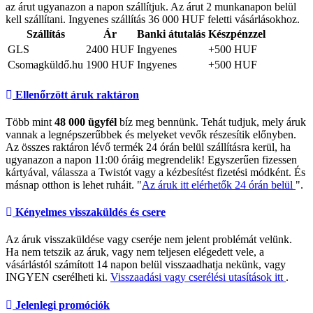
az árut ugyanazon a napon szállítjuk. Az árut 2 munkanapon belül
kell szállítani. Ingyenes szállítás 36 000 HUF feletti vásárlásokhoz.
Szállítás
Ár
Banki átutalás
Készpénzzel
GLS
2400 HUF
Ingyenes
+500 HUF
Csomagküldő.hu
1900 HUF
Ingyenes
+500 HUF
Ellenőrzött áruk raktáron
Több mint
48 000 ügyfél
bíz meg bennünk. Tehát tudjuk, mely áruk
vannak a legnépszerűbbek és melyeket vevők részesítik előnyben.
Az összes raktáron lévő termék 24 órán belül szállításra kerül, ha
ugyanazon a napon 11:00 óráig megrendelik! Egyszerűen fizessen
kártyával, válassza a Twistót vagy a kézbesítést fizetési módként. És
másnap otthon is lehet ruháit. "
Az áruk itt elérhetők 24 órán belül
".
Kényelmes visszaküldés és csere
Az áruk visszaküldése vagy cseréje nem jelent problémát velünk.
Ha nem tetszik az áruk, vagy nem teljesen elégedett vele, a
vásárlástól számított 14 napon belül visszaadhatja nekünk, vagy
INGYEN cserélheti ki.
Visszaadási vagy cserélési utasítások itt
.
Jelenlegi promóciók