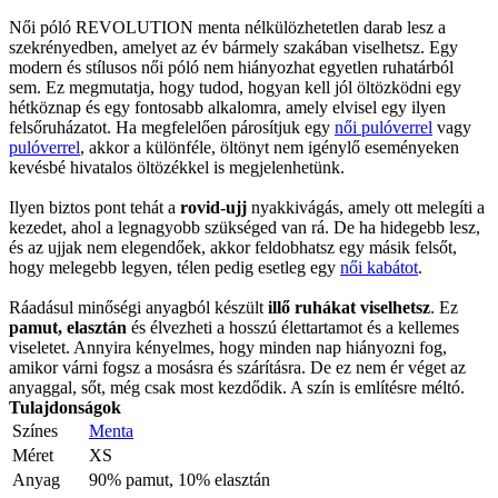
Női póló REVOLUTION menta nélkülözhetetlen darab lesz a
szekrényedben, amelyet az év bármely szakában viselhetsz. Egy
modern és stílusos női póló nem hiányozhat egyetlen ruhatárból
sem. Ez megmutatja, hogy tudod, hogyan kell jól öltözködni egy
hétköznap és egy fontosabb alkalomra, amely elvisel egy ilyen
felsőruházatot. Ha megfelelően párosítjuk egy
női pulóverrel
vagy
pulóverrel
, akkor a különféle, öltönyt nem igénylő eseményeken
kevésbé hivatalos öltözékkel is megjelenhetünk.
Ilyen biztos pont tehát a
rovid-ujj
nyakkivágás, amely ott melegíti a
kezedet, ahol a legnagyobb szükséged van rá. De ha hidegebb lesz,
és az ujjak nem elegendőek, akkor feldobhatsz egy másik felsőt,
hogy melegebb legyen, télen pedig esetleg egy
női kabátot
.
Ráadásul minőségi anyagból készült
illő ruhákat viselhetsz
. Ez
pamut, elasztán
és élvezheti a hosszú élettartamot és a kellemes
viseletet. Annyira kényelmes, hogy minden nap hiányozni fog,
amikor várni fogsz a mosásra és szárításra. De ez nem ér véget az
anyaggal, sőt, még csak most kezdődik. A szín is említésre méltó.
Tulajdonságok
Színes
Menta
Méret
XS
Anyag
90% pamut, 10% elasztán