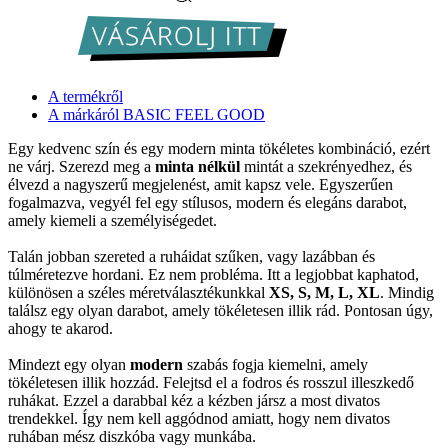
A termékről
A márkáról BASIC FEEL GOOD
Egy kedvenc szín és egy modern minta tökéletes kombináció, ezért
ne várj. Szerezd meg a
minta nélkül
mintát a szekrényedhez, és
élvezd a nagyszerű megjelenést, amit kapsz vele. Egyszerűen
fogalmazva, vegyél fel egy stílusos, modern és elegáns darabot,
amely kiemeli a személyiségedet.
Talán jobban szereted a ruháidat szűken, vagy lazábban és
túlméretezve hordani. Ez nem probléma. Itt a legjobbat kaphatod,
különösen a széles méretválasztékunkkal
XS, S, M, L, XL
. Mindig
találsz egy olyan darabot, amely tökéletesen illik rád. Pontosan úgy,
ahogy te akarod.
Mindezt egy olyan
modern
szabás fogja kiemelni, amely
tökéletesen illik hozzád. Felejtsd el a fodros és rosszul illeszkedő
ruhákat. Ezzel a darabbal kéz a kézben jársz a most divatos
trendekkel. Így nem kell aggódnod amiatt, hogy nem divatos
ruhában mész diszkóba vagy munkába.