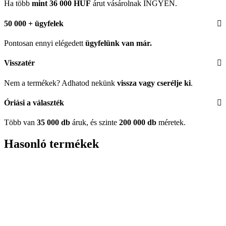
Ha több
mint 36 000 HUF
árut vásárolnak INGYEN.
50 000 + ügyfelek
Pontosan ennyi elégedett
ügyfelünk
van már.
Visszatér
Nem a termékek? Adhatod nekünk
vissza vagy cserélje ki
.
Óriási a választék
Több van
35 000 db
áruk, és szinte
200 000 db
méretek.
Hasonló termékek