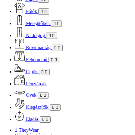
Pólók
Melegítőben
Nadrágog
Rövidnadrág
Fehérnemű
Cipők
Pénztárcák
Övek
Kiegészítők
Eladás
TheyWear