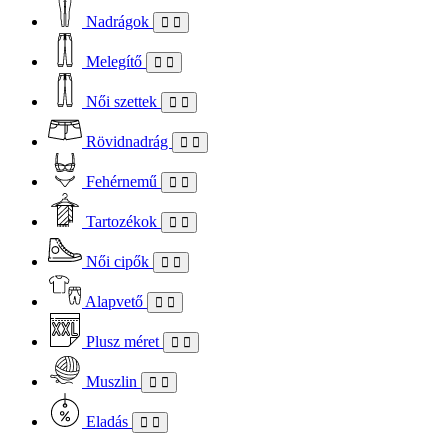
Nadrágok
Melegítő
Női szettek
Rövidnadrág
Fehérnemű
Tartozékok
Női cipők
Alapvető
Plusz méret
Muszlin
Eladás