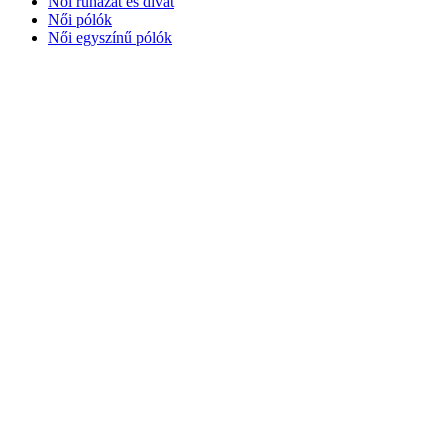
Női ruházat és divat
Női pólók
Női egyszínű pólók