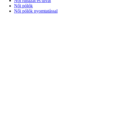
Női ruházat és divat
Női pólók
Női pólók nyomtatással