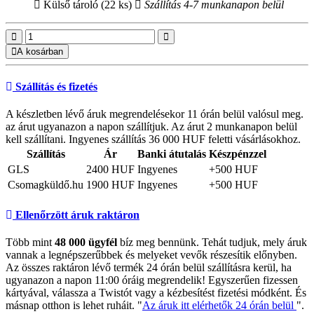
Külső tároló (22 ks)
Szállítás 4-7 munkanapon belül
A kosárban
Szállítás és fizetés
A készletben lévő áruk megrendelésekor 11 órán belül valósul meg.
az árut ugyanazon a napon szállítjuk. Az árut 2 munkanapon belül
kell szállítani. Ingyenes szállítás 36 000 HUF feletti vásárlásokhoz.
Szállítás
Ár
Banki átutalás
Készpénzzel
GLS
2400 HUF
Ingyenes
+500 HUF
Csomagküldő.hu
1900 HUF
Ingyenes
+500 HUF
Ellenőrzött áruk raktáron
Több mint
48 000 ügyfél
bíz meg bennünk. Tehát tudjuk, mely áruk
vannak a legnépszerűbbek és melyeket vevők részesítik előnyben.
Az összes raktáron lévő termék 24 órán belül szállításra kerül, ha
ugyanazon a napon 11:00 óráig megrendelik! Egyszerűen fizessen
kártyával, válassza a Twistót vagy a kézbesítést fizetési módként. És
másnap otthon is lehet ruháit. "
Az áruk itt elérhetők 24 órán belül
".