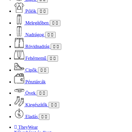
Pólók
Melegítőben
Nadrágog
Rövidnadrág
Fehérnemű
Cipők
Pénztárcák
Övek
Kiegészítők
Eladás
TheyWear