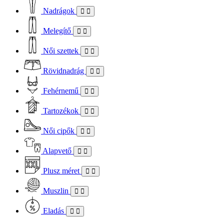
Nadrágok
Melegítő
Női szettek
Rövidnadrág
Fehérnemű
Tartozékok
Női cipők
Alapvető
Plusz méret
Muszlin
Eladás