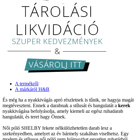
A termékről
A márkáról H&B
És még ha a nyakkivágás apró részletnek is tűnik, ne hagyja magát
megtéveszteni. Ennek a darabnak a stílusát és hangulatát a
kerek
nyakkivágása befolyásolja, amely kiemeli az egész ruhadarab
hangulatát, és teret hagy Önnek.
Női póló SHELBY fekete nélkülözhetetlen darab lesz a
szekrényedben, amelyet az év bármely szakában viselhetsz. Egy
modern és stílusos női póló nem hiányozhat egyetlen ruhatárból