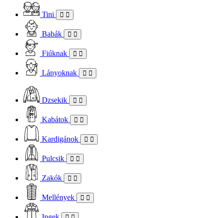
Tini
Babák
Fiúknak
Lányoknak
Dzsekik
Kabátok
Kardigánok
Pulcsik
Zakók
Mellények
Ingek