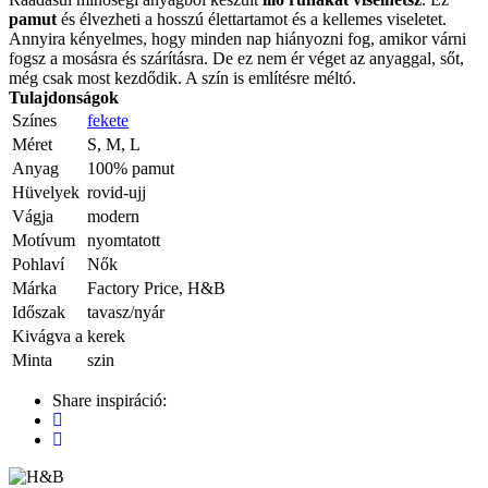
pamut
és élvezheti a hosszú élettartamot és a kellemes viseletet.
Annyira kényelmes, hogy minden nap hiányozni fog, amikor várni
fogsz a mosásra és szárításra. De ez nem ér véget az anyaggal, sőt,
még csak most kezdődik. A szín is említésre méltó.
Tulajdonságok
Színes
fekete
Méret
S, M, L
Anyag
100% pamut
Hüvelyek
rovid-ujj
Vágja
modern
Motívum
nyomtatott
Pohlaví
Nők
Márka
Factory Price, H&B
Időszak
tavasz/nyár
Kivágva a
kerek
Minta
szin
Share inspiráció: