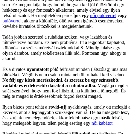
sem. Ez megmutatja, hogy tudod, hogyan kell jól öltözködni egy
hétköznap és egy fontosabb alkalomra, amely elvisel egy ilyen
felsőruházatot. Ha megfelelően párosítjuk egy
női pulóverrel
vagy
pulóverrel
, akkor a különféle, öltönyt nem igénylő eseményeken
kevésbé hivatalos öltözékkel is megjelenhetünk.
Talán jobban szereted a ruháidat szűken, vagy lazábban és
túlméretezve hordani. Ez nem probléma. Itt a legjobbat kaphatod,
különösen a széles méretválasztékunkkal
S
. Mindig találsz egy
olyan darabot, amely tökéletesen illik rád. Pontosan úgy, ahogy te
akarod.
Ez a divatos
nyomtatott
póló felfrissít minden (látszólag) unalmas
öltözéket. Végül is nem csak a minta nélküli ruhákat kell viselned.
Ne félj egy kicsit merészkedni, és szerezz be egy színesebb,
vadabb és érdekesebb darabot a ruhatáradba
. Meglátja majd a
saját szemével, hogy nem fog hibázni, ha kitűnhet a tömegből. És
még te magad is érdekesebbnek fogod érezni magad.
Ilyen biztos pont tehát a
rovid-ujj
nyakkivágás, amely ott melegíti a
kezedet, ahol a legnagyobb szükséged van rá. De ha hidegebb lesz,
és az ujjak nem elegendőek, akkor feldobhatsz egy másik felsőt,
hogy melegebb legyen, télen pedig esetleg egy
női kabátot
.
Ráadásul minőségi anyagból készült
illő ruhákat viselhetsz
. Ez