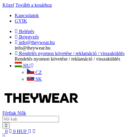
Közel
Tovább a kosárhoz
Kapcsolatok
GYIK
Belépés
Bejegyzés
info@theywear.hu
info@theywear.hu
Rendelés nyomon követése / reklamáció / visszaküldés
Rendelés nyomon követése / reklamáció / visszaküldés
HU
CZ
SK
Férfiak
Nők
0
0
HUF