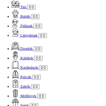
Tini
Babák
Fiúknak
Lányoknak
Dzsekik
Kabátok
Kardigánok
Pulcsik
Zakók
Mellények
Ingek