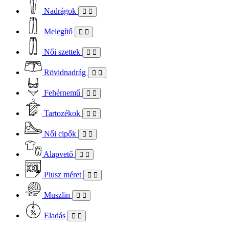
Nadrágok
Melegítő
Női szettek
Rövidnadrág
Fehérnemű
Tartozékok
Női cipők
Alapvető
Plusz méret
Muszlin
Eladás