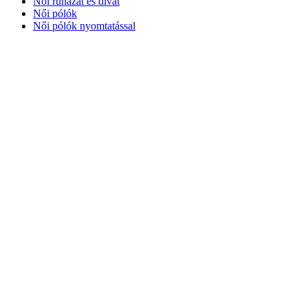
Női ruházat és divat
Női pólók
Női pólók nyomtatással