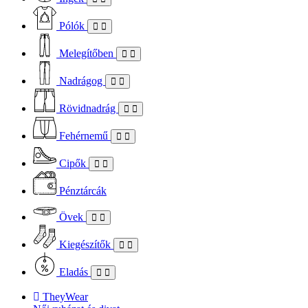
Pólók
Melegítőben
Nadrágog
Rövidnadrág
Fehérnemű
Cipők
Pénztárcák
Övek
Kiegészítők
Eladás
TheyWear