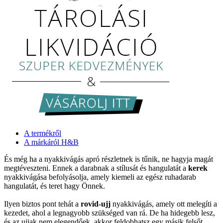
A termékről
A márkáról H&B
És még ha a nyakkivágás apró részletnek is tűnik, ne hagyja magát
megtéveszteni. Ennek a darabnak a stílusát és hangulatát a
kerek
nyakkivágása befolyásolja, amely kiemeli az egész ruhadarab
hangulatát, és teret hagy Önnek.
Ilyen biztos pont tehát a
rovid-ujj
nyakkivágás, amely ott melegíti a
kezedet, ahol a legnagyobb szükséged van rá. De ha hidegebb lesz,
és az ujjak nem elegendőek, akkor feldobhatsz egy másik felsőt,