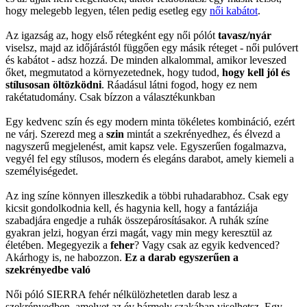
hogy melegebb legyen, télen pedig esetleg egy
női kabátot
.
Az igazság az, hogy első rétegként egy női pólót
tavasz/nyár
viselsz, majd az időjárástól függően egy másik réteget - női pulóvert
és kabátot - adsz hozzá. De minden alkalommal, amikor leveszed
őket, megmutatod a környezetednek, hogy tudod,
hogy kell jól és
stílusosan öltözködni
. Ráadásul látni fogod, hogy ez nem
rakétatudomány. Csak bízzon a választékunkban
Egy kedvenc szín és egy modern minta tökéletes kombináció, ezért
ne várj. Szerezd meg a
szin
mintát a szekrényedhez, és élvezd a
nagyszerű megjelenést, amit kapsz vele. Egyszerűen fogalmazva,
vegyél fel egy stílusos, modern és elegáns darabot, amely kiemeli a
személyiségedet.
Az ing színe könnyen illeszkedik a többi ruhadarabhoz. Csak egy
kicsit gondolkodnia kell, és hagynia kell, hogy a fantáziája
szabadjára engedje a ruhák összepárosításakor. A ruhák színe
gyakran jelzi, hogyan érzi magát, vagy min megy keresztül az
életében. Megegyezik a
feher
? Vagy csak az egyik kedvenced?
Akárhogy is, ne habozzon.
Ez a darab egyszerűen a
szekrényedbe való
Női póló SIERRA fehér nélkülözhetetlen darab lesz a
szekrényedben, amelyet az év bármely szakában viselhetsz. Egy