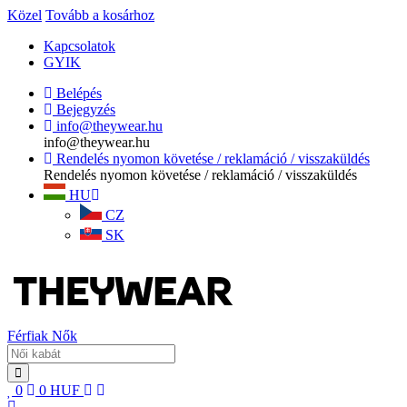
Közel
Tovább a kosárhoz
Kapcsolatok
GYIK
Belépés
Bejegyzés
info@theywear.hu
info@theywear.hu
Rendelés nyomon követése / reklamáció / visszaküldés
Rendelés nyomon követése / reklamáció / visszaküldés
HU
CZ
SK
Férfiak
Nők
0
0
HUF