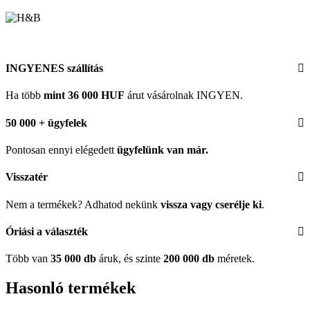
INGYENES szállítás
Ha több
mint 36 000 HUF
árut vásárolnak INGYEN.
50 000 + ügyfelek
Pontosan ennyi elégedett
ügyfelünk
van már.
Visszatér
Nem a termékek? Adhatod nekünk
vissza vagy cserélje ki
.
Óriási a választék
Több van
35 000 db
áruk, és szinte
200 000 db
méretek.
Hasonló termékek