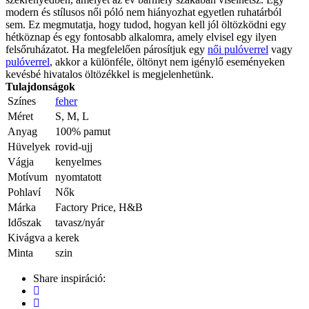
modern és stílusos női póló nem hiányozhat egyetlen ruhatárból
sem. Ez megmutatja, hogy tudod, hogyan kell jól öltözködni egy
hétköznap és egy fontosabb alkalomra, amely elvisel egy ilyen
felsőruházatot. Ha megfelelően párosítjuk egy
női pulóverrel
vagy
pulóverrel
, akkor a különféle, öltönyt nem igénylő eseményeken
kevésbé hivatalos öltözékkel is megjelenhetünk.
Tulajdonságok
Színes
feher
Méret
S, M, L
Anyag
100% pamut
Hüvelyek
rovid-ujj
Vágja
kenyelmes
Motívum
nyomtatott
Pohlaví
Nők
Márka
Factory Price, H&B
Időszak
tavasz/nyár
Kivágva a
kerek
Minta
szin
Share inspiráció: