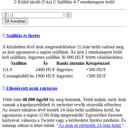
Külső tároló (5 ks)
Szállítás 4-7 munkanapon belül
A kosárban
Szállítás és fizetés
A készletben lévő áruk megrendelésekor 11 órán belül valósul meg.
az árut ugyanazon a napon szállítjuk. Az árut 2 munkanapon belül
kell szállítani. Ingyenes szállítás 36 000 HUF feletti vásárlásokhoz.
Szállítás
Ár
Banki átutalás
Készpénzzel
GLS
2400 HUF
Ingyenes
+500 HUF
Csomagküldő.hu
1900 HUF
Ingyenes
+500 HUF
Ellenőrzött áruk raktáron
Több mint
48 000 ügyfél
bíz meg bennünk. Tehát tudjuk, mely áruk
vannak a legnépszerűbbek és melyeket vevők részesítik előnyben.
Az összes raktáron lévő termék 24 órán belül szállításra kerül, ha
ugyanazon a napon 11:00 óráig megrendelik! Egyszerűen fizessen
kártyával, válassza a Twistót vagy a kézbesítést fizetési módként. És
másnap otthon is lehet ruháit. "
Az áruk itt elérhetők 24 órán belül
".