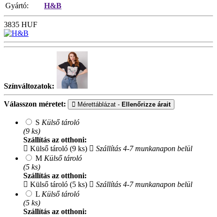
Gyártó:
H&B
3835
HUF
Színváltozatok:
Válasszon méretet:
Mérettáblázat -
Ellenőrizze árait
S
Külső tároló
(9 ks)
Szállítás az otthoni:
Külső tároló (9 ks)
Szállítás 4-7 munkanapon belül
M
Külső tároló
(5 ks)
Szállítás az otthoni:
Külső tároló (5 ks)
Szállítás 4-7 munkanapon belül
L
Külső tároló
(5 ks)
Szállítás az otthoni: