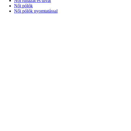
Női ruházat és divat
Női pólók
Női pólók nyomtatással