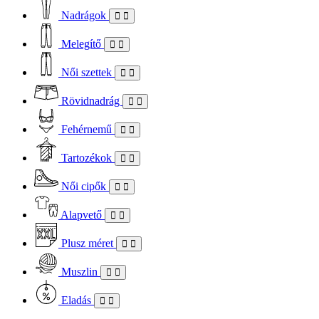
Nadrágok
Melegítő
Női szettek
Rövidnadrág
Fehérnemű
Tartozékok
Női cipők
Alapvető
Plusz méret
Muszlin
Eladás