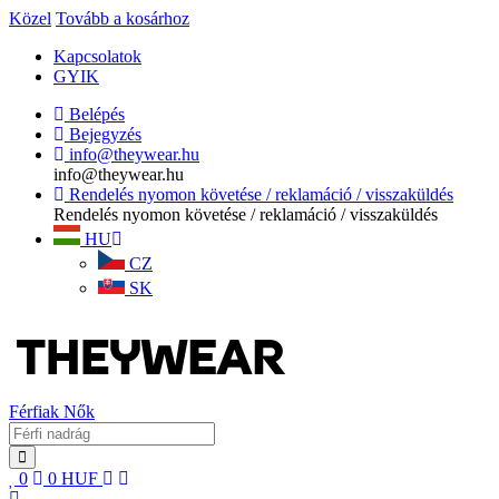
Közel
Tovább a kosárhoz
Kapcsolatok
GYIK
Belépés
Bejegyzés
info@theywear.hu
info@theywear.hu
Rendelés nyomon követése / reklamáció / visszaküldés
Rendelés nyomon követése / reklamáció / visszaküldés
HU
CZ
SK
Férfiak
Nők
0
0
HUF