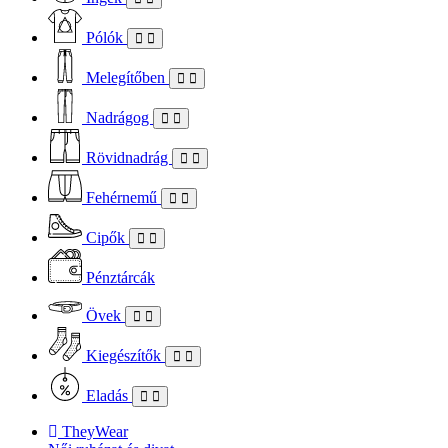
Pólók
Melegítőben
Nadrágog
Rövidnadrág
Fehérnemű
Cipők
Pénztárcák
Övek
Kiegészítők
Eladás
TheyWear