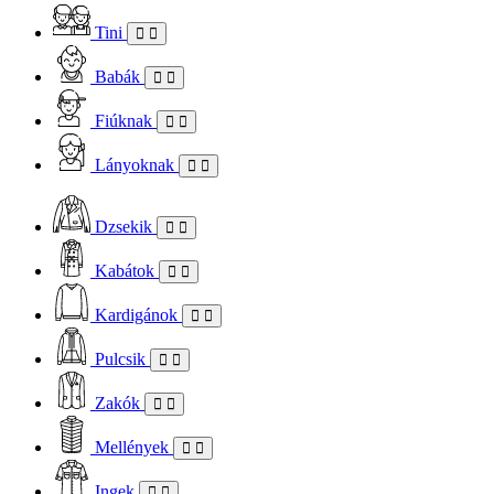
Tini
Babák
Fiúknak
Lányoknak
Dzsekik
Kabátok
Kardigánok
Pulcsik
Zakók
Mellények
Ingek