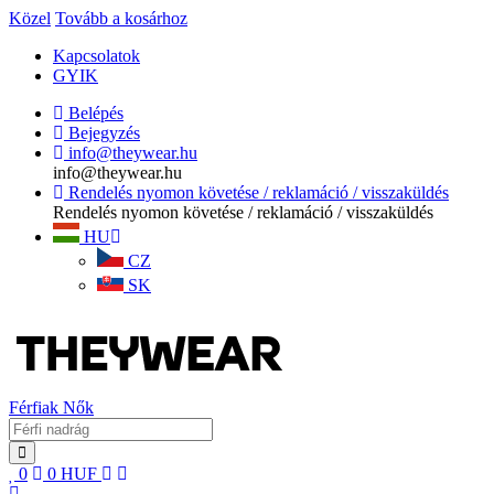
Közel
Tovább a kosárhoz
Kapcsolatok
GYIK
Belépés
Bejegyzés
info@theywear.hu
info@theywear.hu
Rendelés nyomon követése / reklamáció / visszaküldés
Rendelés nyomon követése / reklamáció / visszaküldés
HU
CZ
SK
Férfiak
Nők
0
0
HUF