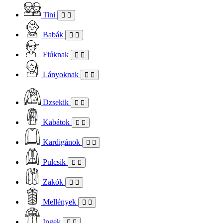
Tini
Babák
Fiúknak
Lányoknak
Dzsekik
Kabátok
Kardigánok
Pulcsik
Zakók
Mellények
Ingek