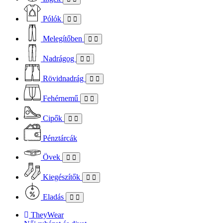
Pólók
Melegítőben
Nadrágog
Rövidnadrág
Fehérnemű
Cipők
Pénztárcák
Övek
Kiegészítők
Eladás
TheyWear