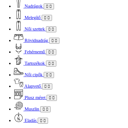
Nadrágok
Melegítő
Női szettek
Rövidnadrág
Fehérnemű
Tartozékok
Női cipők
Alapvető
Plusz méret
Muszlin
Eladás