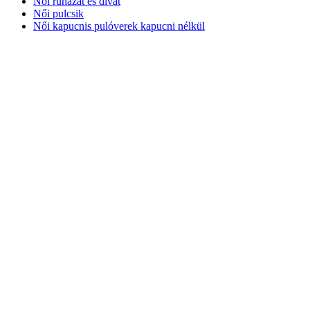
Női ruházat és divat
Női pulcsik
Női kapucnis pulóverek kapucni nélkül