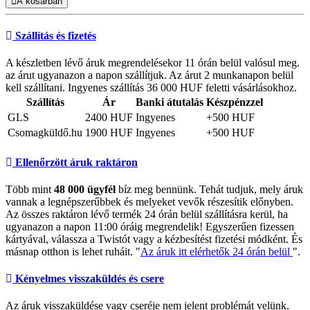
A kosárban
Szállítás és fizetés
A készletben lévő áruk megrendelésekor 11 órán belül valósul meg.
az árut ugyanazon a napon szállítjuk. Az árut 2 munkanapon belül
kell szállítani. Ingyenes szállítás 36 000 HUF feletti vásárlásokhoz.
Szállítás
Ár
Banki átutalás
Készpénzzel
GLS
2400 HUF
Ingyenes
+500 HUF
Csomagküldő.hu
1900 HUF
Ingyenes
+500 HUF
Ellenőrzött áruk raktáron
Több mint
48 000 ügyfél
bíz meg bennünk. Tehát tudjuk, mely áruk
vannak a legnépszerűbbek és melyeket vevők részesítik előnyben.
Az összes raktáron lévő termék 24 órán belül szállításra kerül, ha
ugyanazon a napon 11:00 óráig megrendelik! Egyszerűen fizessen
kártyával, válassza a Twistót vagy a kézbesítést fizetési módként. És
másnap otthon is lehet ruháit. "
Az áruk itt elérhetők 24 órán belül
".
Kényelmes visszaküldés és csere
Az áruk visszaküldése vagy cseréje nem jelent problémát velünk.