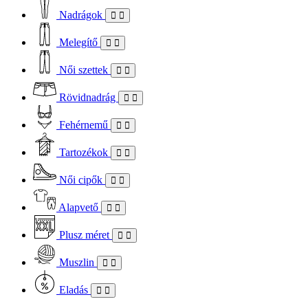
Nadrágok
Melegítő
Női szettek
Rövidnadrág
Fehérnemű
Tartozékok
Női cipők
Alapvető
Plusz méret
Muszlin
Eladás