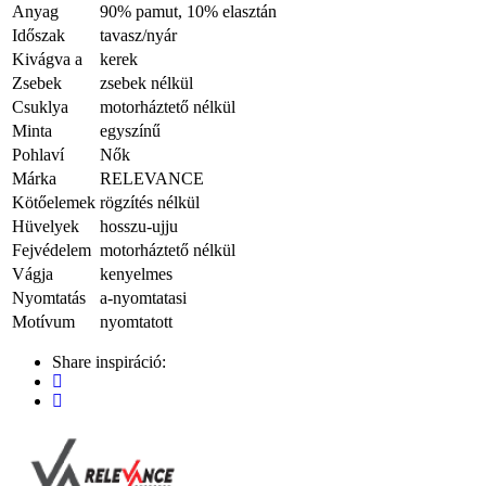
Anyag
90% pamut, 10% elasztán
Időszak
tavasz/nyár
Kivágva a
kerek
Zsebek
zsebek nélkül
Csuklya
motorháztető nélkül
Minta
egyszínű
Pohlaví
Nők
Márka
RELEVANCE
Kötőelemek
rögzítés nélkül
Hüvelyek
hosszu-ujju
Fejvédelem
motorháztető nélkül
Vágja
kenyelmes
Nyomtatás
a-nyomtatasi
Motívum
nyomtatott
Share inspiráció: