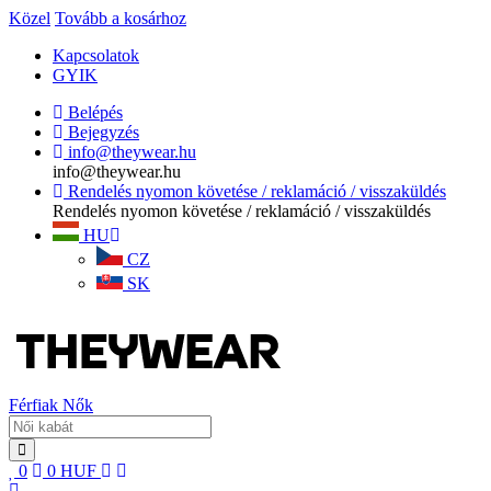
Közel
Tovább a kosárhoz
Kapcsolatok
GYIK
Belépés
Bejegyzés
info@theywear.hu
info@theywear.hu
Rendelés nyomon követése / reklamáció / visszaküldés
Rendelés nyomon követése / reklamáció / visszaküldés
HU
CZ
SK
Férfiak
Nők
0
0
HUF