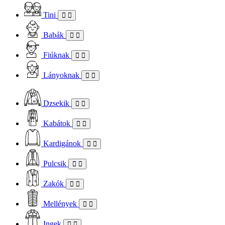
Tini
Babák
Fiúknak
Lányoknak
Dzsekik
Kabátok
Kardigánok
Pulcsik
Zakók
Mellények
Ingek