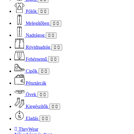
Pólók
Melegítőben
Nadrágog
Rövidnadrág
Fehérnemű
Cipők
Pénztárcák
Övek
Kiegészítők
Eladás
TheyWear