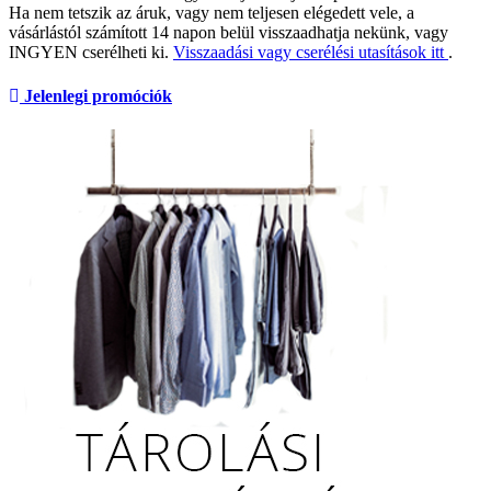
Ha nem tetszik az áruk, vagy nem teljesen elégedett vele, a
vásárlástól számított 14 napon belül visszaadhatja nekünk, vagy
INGYEN cserélheti ki.
Visszaadási vagy cserélési utasítások itt
.
Jelenlegi promóciók