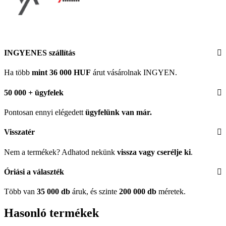
INGYENES szállítás
Ha több
mint 36 000 HUF
árut vásárolnak INGYEN.
50 000 + ügyfelek
Pontosan ennyi elégedett
ügyfelünk
van már.
Visszatér
Nem a termékek? Adhatod nekünk
vissza vagy cserélje ki
.
Óriási a választék
Több van
35 000 db
áruk, és szinte
200 000 db
méretek.
Hasonló termékek