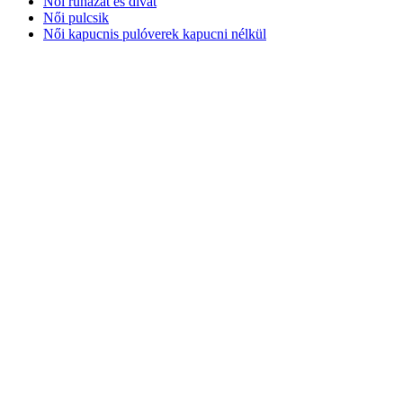
Női ruházat és divat
Női pulcsik
Női kapucnis pulóverek kapucni nélkül