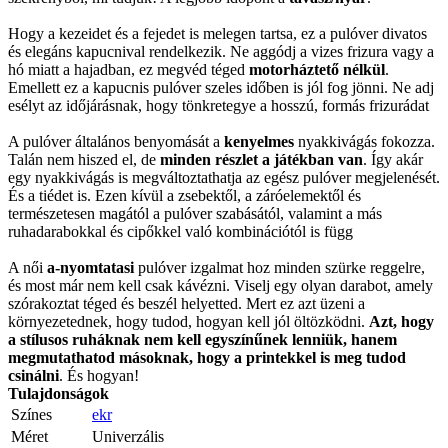
Hogy a kezeidet és a fejedet is melegen tartsa, ez a pulóver divatos
és elegáns kapucnival rendelkezik. Ne aggódj a vizes frizura vagy a
hó miatt a hajadban, ez megvéd téged
motorháztető nélkül
.
Emellett ez a kapucnis pulóver szeles időben is jól fog jönni. Ne adj
esélyt az időjárásnak, hogy tönkretegye a hosszú, formás frizurádat
A pulóver általános benyomását a
kenyelmes
nyakkivágás fokozza.
Talán nem hiszed el, de
minden részlet a játékban van
. Így akár
egy nyakkivágás is megváltoztathatja az egész pulóver megjelenését.
És a tiédet is. Ezen kívül a zsebektől, a záróelemektől és
természetesen magától a pulóver szabásától, valamint a más
ruhadarabokkal és cipőkkel való kombinációtól is függ
A női
a-nyomtatasi
pulóver izgalmat hoz minden szürke reggelre,
és most már nem kell csak kávézni. Viselj egy olyan darabot, amely
szórakoztat téged és beszél helyetted. Mert ez azt üzeni a
környezetednek, hogy tudod, hogyan kell jól öltözködni.
Azt, hogy
a stílusos ruháknak nem kell egyszínűnek lenniük, hanem
megmutathatod másoknak, hogy a printekkel is meg tudod
csinálni
. És hogyan!
Tulajdonságok
Színes
ekr
Méret
Univerzális