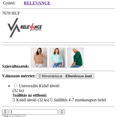
Gyártó:
RELEVANCE
7670
HUF
Színváltozatok:
Válasszon méretet:
Mérettáblázat -
Ellenőrizze árait
Univerzális
Külső tároló
(32 ks)
Szállítás az otthoni:
Külső tároló (32 ks)
Szállítás 4-7 munkanapon belül