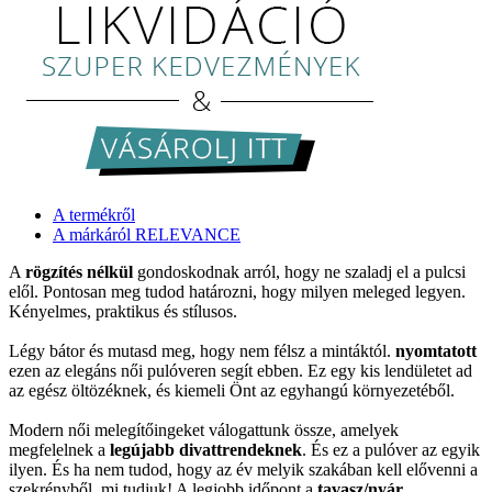
A termékről
A márkáról RELEVANCE
A
rögzítés nélkül
gondoskodnak arról, hogy ne szaladj el a pulcsi
elől. Pontosan meg tudod határozni, hogy milyen meleged legyen.
Kényelmes, praktikus és stílusos.
Légy bátor és mutasd meg, hogy nem félsz a mintáktól.
nyomtatott
ezen az elegáns női pulóveren segít ebben. Ez egy kis lendületet ad
az egész öltözéknek, és kiemeli Önt az egyhangú környezetéből.
Modern női melegítőingeket válogattunk össze, amelyek
megfelelnek a
legújabb divattrendeknek
. És ez a pulóver az egyik
ilyen. És ha nem tudod, hogy az év melyik szakában kell elővenni a
szekrényből, mi tudjuk! A legjobb időpont a
tavasz/nyár
.