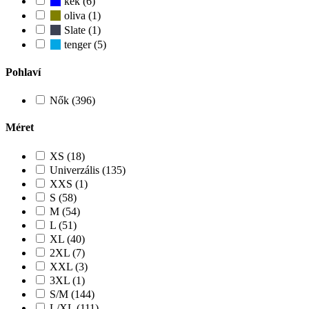
kek (6)
oliva (1)
Slate (1)
tenger (5)
Pohlaví
Nők (396)
Méret
XS (18)
Univerzális (135)
XXS (1)
S (58)
M (54)
L (51)
XL (40)
2XL (7)
XXL (3)
3XL (1)
S/M (144)
L/XL (111)