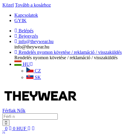
Közel
Tovább a kosárhoz
Kapcsolatok
GYIK
Belépés
Bejegyzés
info@theywear.hu
info@theywear.hu
Rendelés nyomon követése / reklamáció / visszaküldés
Rendelés nyomon követése / reklamáció / visszaküldés
HU
CZ
SK
Férfiak
Nők
0
0
HUF