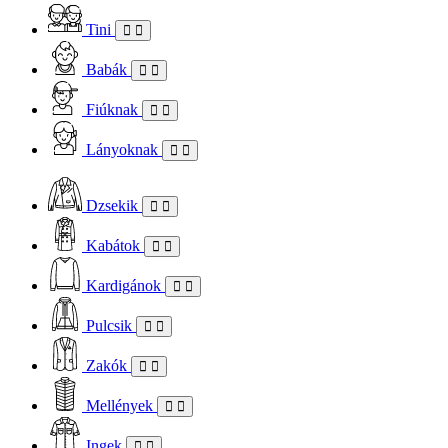
Tini
Babák
Fiúknak
Lányoknak
Dzsekik
Kabátok
Kardigánok
Pulcsik
Zakók
Mellények
Ingek