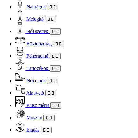
Nadrágok
Melegítő
Női szettek
Rövidnadrág
Fehérnemű
Tartozékok
Női cipők
Alapvető
Plusz méret
Muszlin
Eladás