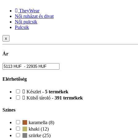
TheyWear
Női ruházat és divat
Női pulcsik
Pulcsik
x
Ár
Elérhetőség
Készlet -
5 termékek
Külső tároló -
391 termékek
Színes
karamella (8)
khaki (12)
szürke (25)