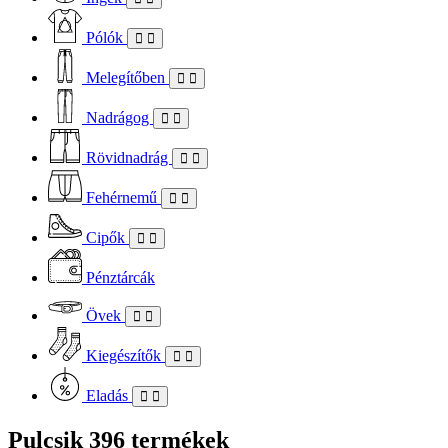
Pólók
Melegítőben
Nadrágog
Rövidnadrág
Fehérnemű
Cipők
Pénztárcák
Övek
Kiegészítők
Eladás
Pulcsik
396 termékek