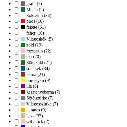
grafit (7)
Menta (5)
Sokszínű (34)
piros (16)
fekete (61)
feher (10)
Világoskék (5)
zold (19)
rozsaszin (22)
ekr (20)
Sötétzöld (21)
sotetkek (34)
barna (21)
borostyan (9)
lila (6)
gesztenyebarna (7)
Sötétszürke (7)
Világosszürke (7)
narancs (9)
bezs (33)
szibarack (2)