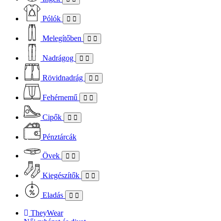
Pólók
Melegítőben
Nadrágog
Rövidnadrág
Fehérnemű
Cipők
Pénztárcák
Övek
Kiegészítők
Eladás
TheyWear