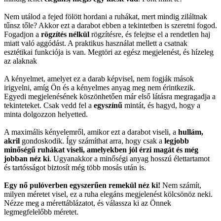
Nem utálod a fejed fölött hordani a ruhákat, mert mindig ziláltnak
tűnsz tőle? Akkor ezt a darabot ebben a tekintetben is szeretni fogod.
Fogadjon a
rögzítés nélkül
rögzítésre, és felejtse el a rendetlen haj
miatt való aggódást. A praktikus használat mellett a csatnak
esztétikai funkciója is van. Megtöri az egész megjelenést, és hízeleg
az alaknak
A kényelmet, amelyet ez a darab képvisel, nem fogják mások
irigyelni, amíg Ön és a kényelmes anyag meg nem érintkezik.
Egyedi megjelenésének köszönhetően már első látásra megragadja a
tekinteteket. Csak vedd fel a
egyszínű
mintát, és hagyd, hogy a
minta dolgozzon helyetted.
A maximális kényelemről, amikor ezt a darabot viseli, a
hullám,
akril
gondoskodik. Így számíthat arra, hogy csak a
legjobb
minőségű ruhákat viseli, amelyekben jól érzi magát és még
jobban néz ki
. Ugyanakkor a minőségi anyag hosszú élettartamot
és tartósságot biztosít még több mosás után is.
Egy nő pulóverben egyszerűen remekül néz ki!
Nem számít,
milyen méretet visel, ez a ruha elegáns megjelenést kölcsönöz neki.
Nézze meg a mérettáblázatot, és válassza ki az Önnek
legmegfelelőbb méretet.