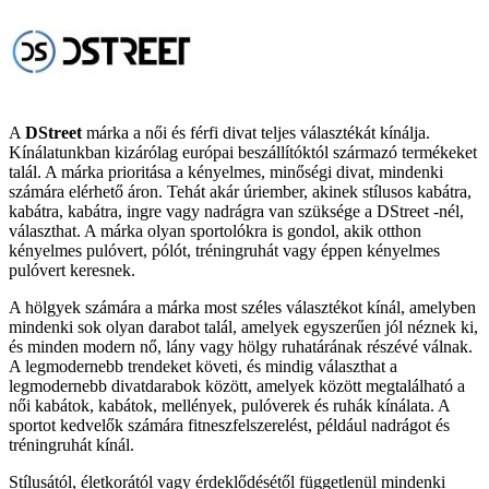
A
DStreet
márka a női és férfi divat teljes választékát kínálja.
Kínálatunkban kizárólag európai beszállítóktól származó termékeket
talál. A márka prioritása a kényelmes, minőségi divat, mindenki
számára elérhető áron. Tehát akár úriember, akinek stílusos kabátra,
kabátra, kabátra, ingre vagy nadrágra van szüksége a DStreet -nél,
választhat. A márka olyan sportolókra is gondol, akik otthon
kényelmes pulóvert, pólót, tréningruhát vagy éppen kényelmes
pulóvert keresnek.
A hölgyek számára a márka most széles választékot kínál, amelyben
mindenki sok olyan darabot talál, amelyek egyszerűen jól néznek ki,
és minden modern nő, lány vagy hölgy ruhatárának részévé válnak.
A legmodernebb trendeket követi, és mindig választhat a
legmodernebb divatdarabok között, amelyek között megtalálható a
női kabátok, kabátok, mellények, pulóverek és ruhák kínálata. A
sportot kedvelők számára fitneszfelszerelést, például nadrágot és
tréningruhát kínál.
Stílusától, életkorától vagy érdeklődésétől függetlenül mindenki