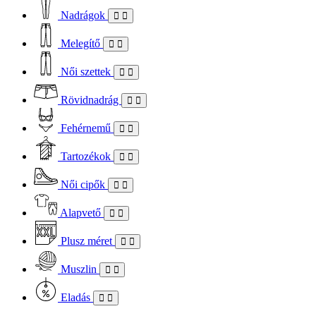
Nadrágok
Melegítő
Női szettek
Rövidnadrág
Fehérnemű
Tartozékok
Női cipők
Alapvető
Plusz méret
Muszlin
Eladás