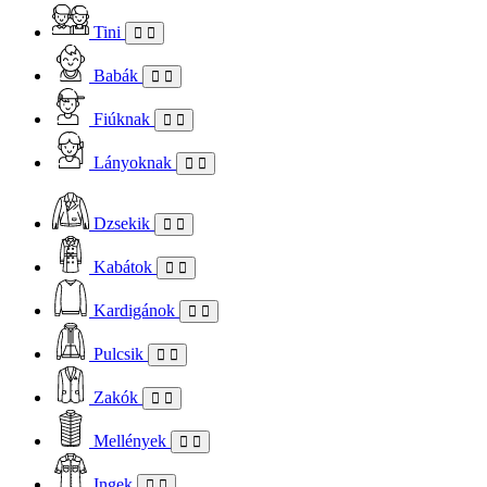
Tini
Babák
Fiúknak
Lányoknak
Dzsekik
Kabátok
Kardigánok
Pulcsik
Zakók
Mellények
Ingek