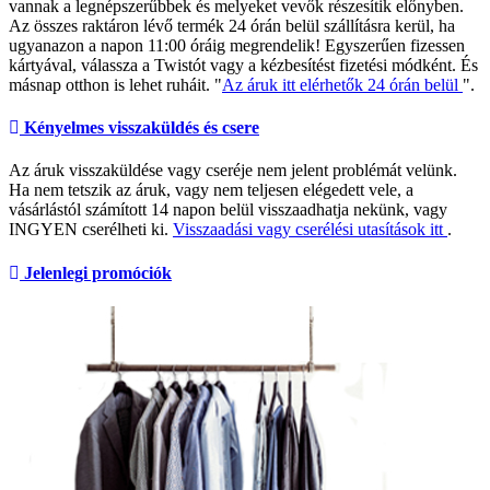
vannak a legnépszerűbbek és melyeket vevők részesítik előnyben.
Az összes raktáron lévő termék 24 órán belül szállításra kerül, ha
ugyanazon a napon 11:00 óráig megrendelik! Egyszerűen fizessen
kártyával, válassza a Twistót vagy a kézbesítést fizetési módként. És
másnap otthon is lehet ruháit. "
Az áruk itt elérhetők 24 órán belül
".
Kényelmes visszaküldés és csere
Az áruk visszaküldése vagy cseréje nem jelent problémát velünk.
Ha nem tetszik az áruk, vagy nem teljesen elégedett vele, a
vásárlástól számított 14 napon belül visszaadhatja nekünk, vagy
INGYEN cserélheti ki.
Visszaadási vagy cserélési utasítások itt
.
Jelenlegi promóciók