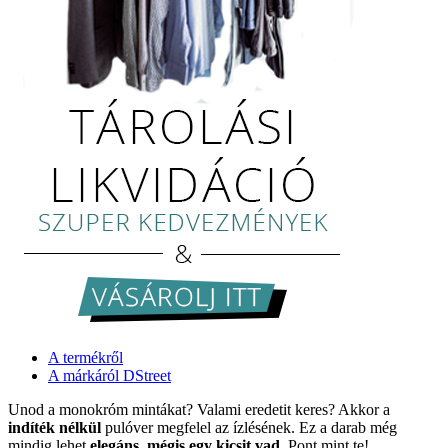
A termékről
A márkáról DStreet
Unod a monokróm mintákat? Valami eredetit keres? Akkor a
indíték nélkül
pulóver megfelel az ízlésének. Ez a darab még
mindig lehet
elegáns, mégis egy kicsit vad
. Pont mint te!