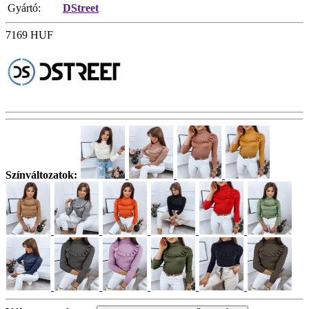
Gyártó:
DStreet
7169
HUF
Színváltozatok: