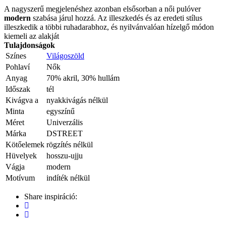
A nagyszerű megjelenéshez azonban elsősorban a női pulóver
modern
szabása járul hozzá. Az illeszkedés és az eredeti stílus
illeszkedik a többi ruhadarabhoz, és nyilvánvalóan hízelgő módon
kiemeli az alakját
Tulajdonságok
Színes
Világoszöld
Pohlaví
Nők
Anyag
70% akril, 30% hullám
Időszak
tél
Kivágva a
nyakkivágás nélkül
Minta
egyszínű
Méret
Univerzális
Márka
DSTREET
Kötőelemek
rögzítés nélkül
Hüvelyek
hosszu-ujju
Vágja
modern
Motívum
indíték nélkül
Share inspiráció: