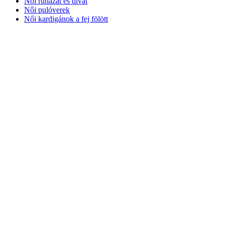
Női ruházat és divat
Női pulóverek
Női kardigánok a fej fölött