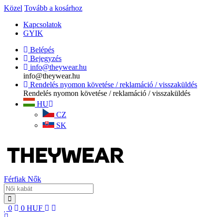
Közel
Tovább a kosárhoz
Kapcsolatok
GYIK
Belépés
Bejegyzés
info@theywear.hu
info@theywear.hu
Rendelés nyomon követése / reklamáció / visszaküldés
Rendelés nyomon követése / reklamáció / visszaküldés
HU
CZ
SK
Férfiak
Nők
0
0
HUF