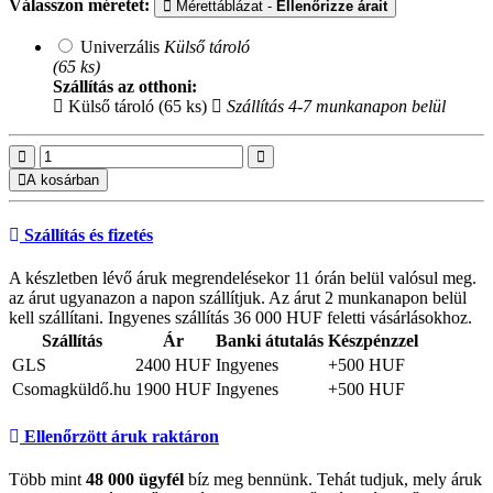
Válasszon méretet:
Mérettáblázat -
Ellenőrizze árait
Univerzális
Külső tároló
(65 ks)
Szállítás az otthoni:
Külső tároló (65 ks)
Szállítás 4-7 munkanapon belül
A kosárban
Szállítás és fizetés
A készletben lévő áruk megrendelésekor 11 órán belül valósul meg.
az árut ugyanazon a napon szállítjuk. Az árut 2 munkanapon belül
kell szállítani. Ingyenes szállítás 36 000 HUF feletti vásárlásokhoz.
Szállítás
Ár
Banki átutalás
Készpénzzel
GLS
2400 HUF
Ingyenes
+500 HUF
Csomagküldő.hu
1900 HUF
Ingyenes
+500 HUF
Ellenőrzött áruk raktáron
Több mint
48 000 ügyfél
bíz meg bennünk. Tehát tudjuk, mely áruk