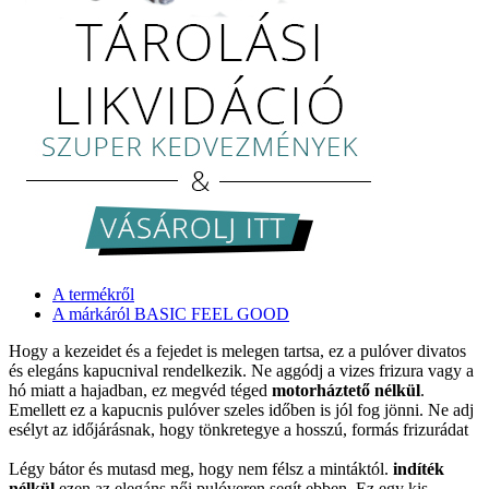
A termékről
A márkáról BASIC FEEL GOOD
Hogy a kezeidet és a fejedet is melegen tartsa, ez a pulóver divatos
és elegáns kapucnival rendelkezik. Ne aggódj a vizes frizura vagy a
hó miatt a hajadban, ez megvéd téged
motorháztető nélkül
.
Emellett ez a kapucnis pulóver szeles időben is jól fog jönni. Ne adj
esélyt az időjárásnak, hogy tönkretegye a hosszú, formás frizurádat
Légy bátor és mutasd meg, hogy nem félsz a mintáktól.
indíték
nélkül
ezen az elegáns női pulóveren segít ebben. Ez egy kis