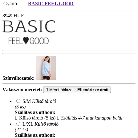
Gyártó:
BASIC FEEL GOOD
8949
HUF
Színváltozatok:
Válasszon méretet:
Mérettáblázat -
Ellenőrizze árait
S/M
Külső tároló
(5 ks)
Szállítás az otthoni:
Külső tároló (5 ks)
Szállítás 4-7 munkanapon belül
L/XL
Külső tároló
(21 ks)
Szállítás az otthoni: