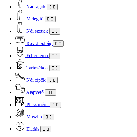
Nadrágok
Melegítő
Női szettek
Rövidnadrág
Fehérnemű
Tartozékok
Női cipők
Alapvető
Plusz méret
Muszlin
Eladás