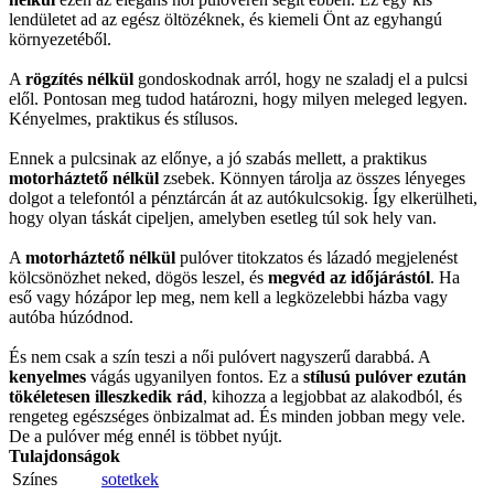
lendületet ad az egész öltözéknek, és kiemeli Önt az egyhangú
környezetéből.
A
rögzítés nélkül
gondoskodnak arról, hogy ne szaladj el a pulcsi
elől. Pontosan meg tudod határozni, hogy milyen meleged legyen.
Kényelmes, praktikus és stílusos.
Ennek a pulcsinak az előnye, a jó szabás mellett, a praktikus
motorháztető nélkül
zsebek. Könnyen tárolja az összes lényeges
dolgot a telefontól a pénztárcán át az autókulcsokig. Így elkerülheti,
hogy olyan táskát cipeljen, amelyben esetleg túl sok hely van.
A
motorháztető nélkül
pulóver titokzatos és lázadó megjelenést
kölcsönözhet neked, dögös leszel, és
megvéd az időjárástól
. Ha
eső vagy hózápor lep meg, nem kell a legközelebbi házba vagy
autóba húzódnod.
És nem csak a szín teszi a női pulóvert nagyszerű darabbá. A
kenyelmes
vágás ugyanilyen fontos. Ez a
stílusú pulóver ezután
tökéletesen illeszkedik rád
, kihozza a legjobbat az alakodból, és
rengeteg egészséges önbizalmat ad. És minden jobban megy vele.
De a pulóver még ennél is többet nyújt.
Tulajdonságok
Színes
sotetkek