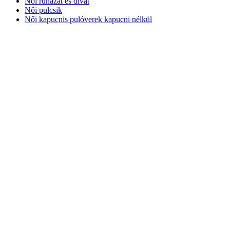
Női ruházat és divat
Női pulcsik
Női kapucnis pulóverek kapucni nélkül