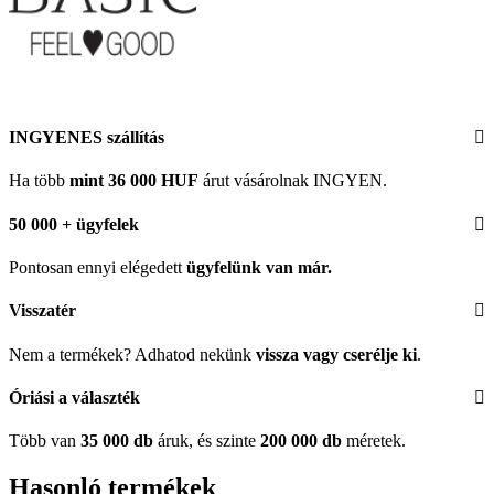
INGYENES szállítás
Ha több
mint 36 000 HUF
árut vásárolnak INGYEN.
50 000 + ügyfelek
Pontosan ennyi elégedett
ügyfelünk
van már.
Visszatér
Nem a termékek? Adhatod nekünk
vissza vagy cserélje ki
.
Óriási a választék
Több van
35 000 db
áruk, és szinte
200 000 db
méretek.
Hasonló termékek