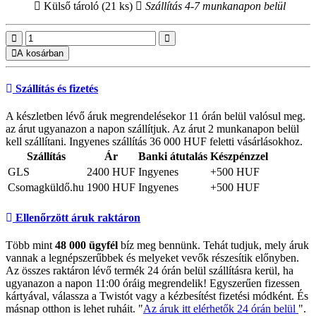
Külső tároló (21 ks)
Szállítás 4-7 munkanapon belül
A kosárban
Szállítás és fizetés
A készletben lévő áruk megrendelésekor 11 órán belül valósul meg.
az árut ugyanazon a napon szállítjuk. Az árut 2 munkanapon belül
kell szállítani. Ingyenes szállítás 36 000 HUF feletti vásárlásokhoz.
Szállítás
Ár
Banki átutalás
Készpénzzel
GLS
2400 HUF
Ingyenes
+500 HUF
Csomagküldő.hu
1900 HUF
Ingyenes
+500 HUF
Ellenőrzött áruk raktáron
Több mint
48 000 ügyfél
bíz meg bennünk. Tehát tudjuk, mely áruk
vannak a legnépszerűbbek és melyeket vevők részesítik előnyben.
Az összes raktáron lévő termék 24 órán belül szállításra kerül, ha
ugyanazon a napon 11:00 óráig megrendelik! Egyszerűen fizessen
kártyával, válassza a Twistót vagy a kézbesítést fizetési módként. És
másnap otthon is lehet ruháit. "
Az áruk itt elérhetők 24 órán belül
".