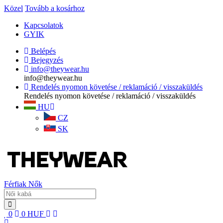
Közel
Tovább a kosárhoz
Kapcsolatok
GYIK
Belépés
Bejegyzés
info@theywear.hu
info@theywear.hu
Rendelés nyomon követése / reklamáció / visszaküldés
Rendelés nyomon követése / reklamáció / visszaküldés
HU
CZ
SK
Férfiak
Nők
0
0
HUF