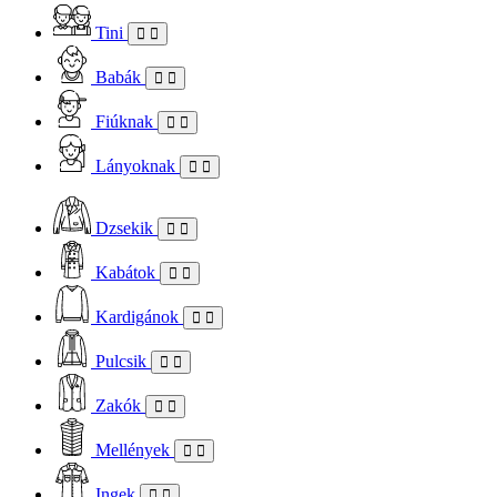
Tini
Babák
Fiúknak
Lányoknak
Dzsekik
Kabátok
Kardigánok
Pulcsik
Zakók
Mellények
Ingek