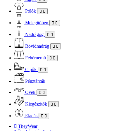
Pólók
Melegítőben
Nadrágog
Rövidnadrág
Fehérnemű
Cipők
Pénztárcák
Övek
Kiegészítők
Eladás
TheyWear