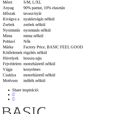
Méret
S/M, L/XL
Anyag
90% pamut, 10% elasztán
Időszak
tavasz/nyár
Kivágva a
nyakkivágás nélkül
Zsebek
zsebek nélkül
Nyomtatás
nyomtatás nélkül
Minta
minta nélkül
Pohlaví
Nők
Márka
Factory Price, BASIC FEEL GOOD
Kötőelemek
rögzítés nélkül
Hüvelyek
hosszu-ujju
Fejvédelem
motorháztető nélkül
Vágja
kenyelmes
Csuklya
motorháztető nélkül
Motívum
indíték nélkül
Share inspiráció: