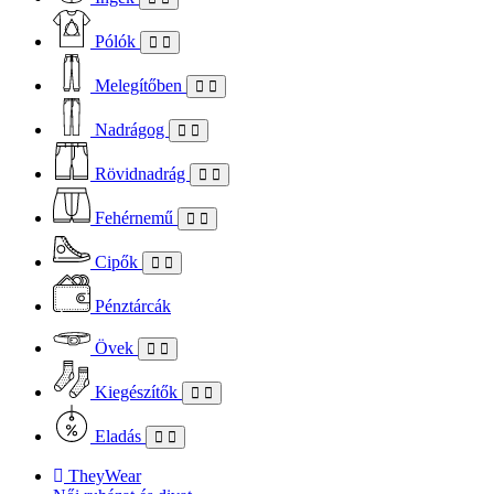
Pólók
Melegítőben
Nadrágog
Rövidnadrág
Fehérnemű
Cipők
Pénztárcák
Övek
Kiegészítők
Eladás
TheyWear