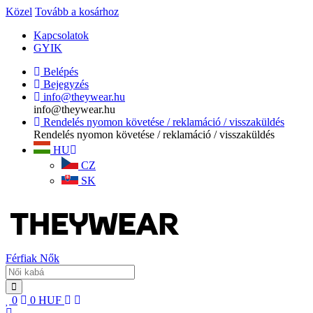
Közel
Tovább a kosárhoz
Kapcsolatok
GYIK
Belépés
Bejegyzés
info@theywear.hu
info@theywear.hu
Rendelés nyomon követése / reklamáció / visszaküldés
Rendelés nyomon követése / reklamáció / visszaküldés
HU
CZ
SK
Férfiak
Nők
0
0
HUF