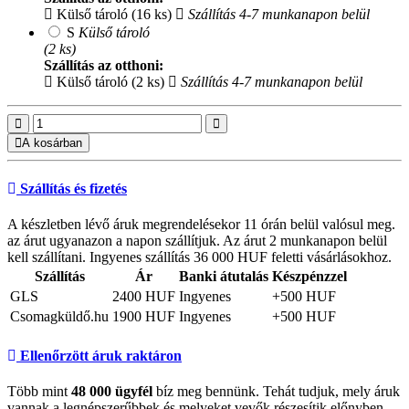
Külső tároló (16 ks)
Szállítás 4-7 munkanapon belül
S
Külső tároló
(2 ks)
Szállítás az otthoni:
Külső tároló (2 ks)
Szállítás 4-7 munkanapon belül
A kosárban
Szállítás és fizetés
A készletben lévő áruk megrendelésekor 11 órán belül valósul meg.
az árut ugyanazon a napon szállítjuk. Az árut 2 munkanapon belül
kell szállítani. Ingyenes szállítás 36 000 HUF feletti vásárlásokhoz.
Szállítás
Ár
Banki átutalás
Készpénzzel
GLS
2400 HUF
Ingyenes
+500 HUF
Csomagküldő.hu
1900 HUF
Ingyenes
+500 HUF
Ellenőrzött áruk raktáron
Több mint
48 000 ügyfél
bíz meg bennünk. Tehát tudjuk, mely áruk
vannak a legnépszerűbbek és melyeket vevők részesítik előnyben.