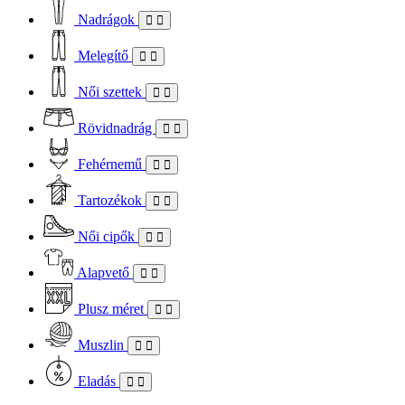
Nadrágok
Melegítő
Női szettek
Rövidnadrág
Fehérnemű
Tartozékok
Női cipők
Alapvető
Plusz méret
Muszlin
Eladás