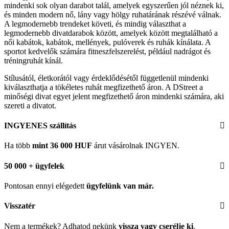
mindenki sok olyan darabot talál, amelyek egyszerűen jól néznek ki,
és minden modern nő, lány vagy hölgy ruhatárának részévé válnak.
A legmodernebb trendeket követi, és mindig választhat a
legmodernebb divatdarabok között, amelyek között megtalálható a
női kabátok, kabátok, mellények, pulóverek és ruhák kínálata. A
sportot kedvelők számára fitneszfelszerelést, például nadrágot és
tréningruhát kínál.
Stílusától, életkorától vagy érdeklődésétől függetlenül mindenki
kiválaszthatja a tökéletes ruhát megfizethető áron. A DStreet a
minőségi divat egyet jelent megfizethető áron mindenki számára, aki
szereti a divatot.
INGYENES szállítás
Ha több
mint 36 000 HUF
árut vásárolnak INGYEN.
50 000 + ügyfelek
Pontosan ennyi elégedett
ügyfelünk
van már.
Visszatér
Nem a termékek? Adhatod nekünk
vissza vagy cserélje ki
.