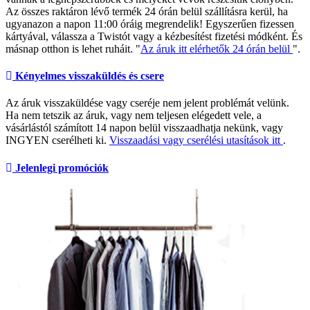
Az összes raktáron lévő termék 24 órán belül szállításra kerül, ha
ugyanazon a napon 11:00 óráig megrendelik! Egyszerűen fizessen
kártyával, válassza a Twistót vagy a kézbesítést fizetési módként. És
másnap otthon is lehet ruháit. "
Az áruk itt elérhetők 24 órán belül
".
Kényelmes visszaküldés és csere
Az áruk visszaküldése vagy cseréje nem jelent problémát velünk.
Ha nem tetszik az áruk, vagy nem teljesen elégedett vele, a
vásárlástól számított 14 napon belül visszaadhatja nekünk, vagy
INGYEN cserélheti ki.
Visszaadási vagy cserélési utasítások itt
.
Jelenlegi promóciók