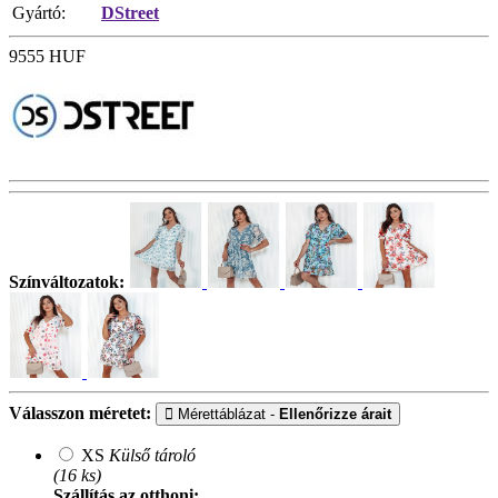
Gyártó:
DStreet
9555
HUF
Színváltozatok:
Válasszon méretet:
Mérettáblázat -
Ellenőrizze árait
XS
Külső tároló
(16 ks)
Szállítás az otthoni: