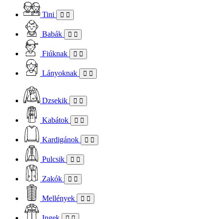
Tini
Babák
Fiúknak
Lányoknak
Dzsekik
Kabátok
Kardigánok
Pulcsik
Zakók
Mellények
Ingek