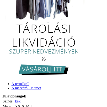
A termékről
A márkáról DStreet
Tulajdonságok
Színes
kek
Méret
XS, S, M, L