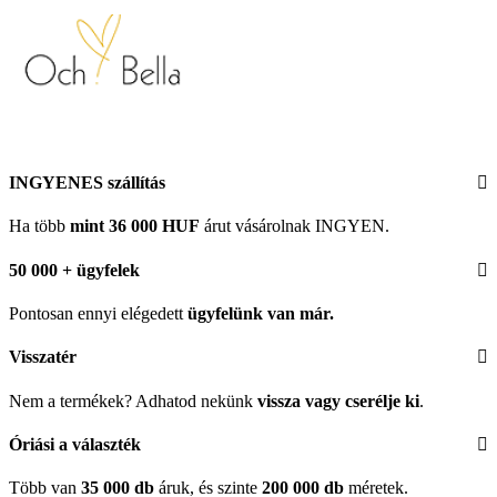
INGYENES szállítás
Ha több
mint 36 000 HUF
árut vásárolnak INGYEN.
50 000 + ügyfelek
Pontosan ennyi elégedett
ügyfelünk
van már.
Visszatér
Nem a termékek? Adhatod nekünk
vissza vagy cserélje ki
.
Óriási a választék
Több van
35 000 db
áruk, és szinte
200 000 db
méretek.