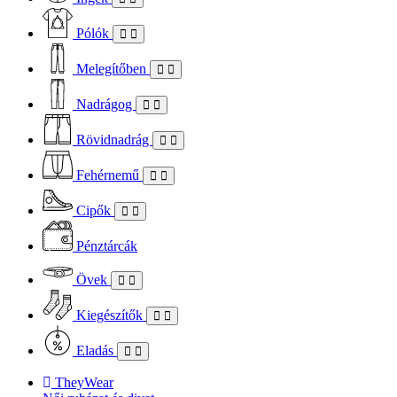
Pólók
Melegítőben
Nadrágog
Rövidnadrág
Fehérnemű
Cipők
Pénztárcák
Övek
Kiegészítők
Eladás
TheyWear