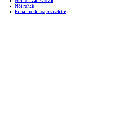
Női ruházat és divat
Női ruhák
Ruha mindennapi viseletre