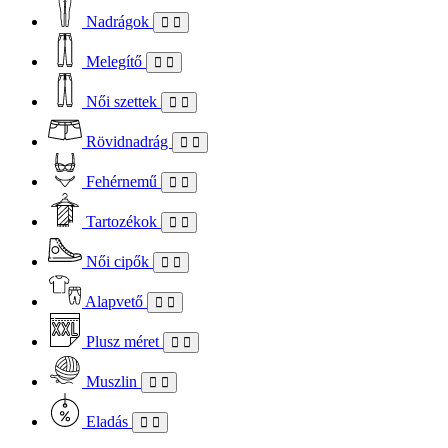
Nadrágok
Melegítő
Női szettek
Rövidnadrág
Fehérnemű
Tartozékok
Női cipők
Alapvető
Plusz méret
Muszlin
Eladás