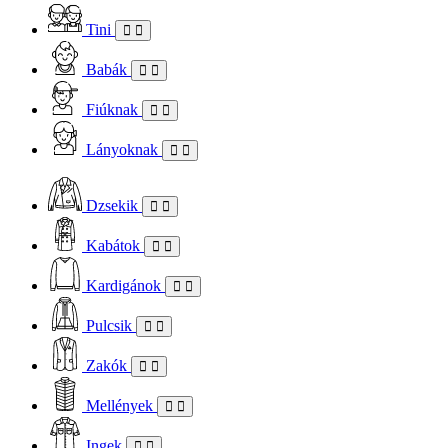
Tini
Babák
Fiúknak
Lányoknak
Dzsekik
Kabátok
Kardigánok
Pulcsik
Zakók
Mellények
Ingek