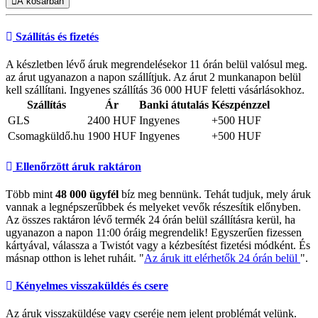
A kosárban
Szállítás és fizetés
A készletben lévő áruk megrendelésekor 11 órán belül valósul meg.
az árut ugyanazon a napon szállítjuk. Az árut 2 munkanapon belül
kell szállítani. Ingyenes szállítás 36 000 HUF feletti vásárlásokhoz.
Szállítás
Ár
Banki átutalás
Készpénzzel
GLS
2400 HUF
Ingyenes
+500 HUF
Csomagküldő.hu
1900 HUF
Ingyenes
+500 HUF
Ellenőrzött áruk raktáron
Több mint
48 000 ügyfél
bíz meg bennünk. Tehát tudjuk, mely áruk
vannak a legnépszerűbbek és melyeket vevők részesítik előnyben.
Az összes raktáron lévő termék 24 órán belül szállításra kerül, ha
ugyanazon a napon 11:00 óráig megrendelik! Egyszerűen fizessen
kártyával, válassza a Twistót vagy a kézbesítést fizetési módként. És
másnap otthon is lehet ruháit. "
Az áruk itt elérhetők 24 órán belül
".
Kényelmes visszaküldés és csere
Az áruk visszaküldése vagy cseréje nem jelent problémát velünk.