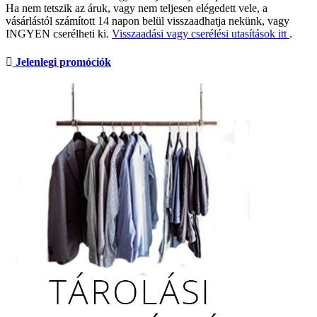
Ha nem tetszik az áruk, vagy nem teljesen elégedett vele, a
vásárlástól számított 14 napon belül visszaadhatja nekünk, vagy
INGYEN cserélheti ki.
Visszaadási vagy cserélési utasítások itt
.
Jelenlegi promóciók