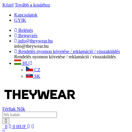
Közel
Tovább a kosárhoz
Kapcsolatok
GYIK
Belépés
Bejegyzés
info@theywear.hu
info@theywear.hu
Rendelés nyomon követése / reklamáció / visszaküldés
Rendelés nyomon követése / reklamáció / visszaküldés
HU
CZ
SK
Férfiak
Nők
0
0
HUF