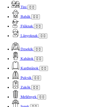
Tini
Babák
Fiúknak
Lányoknak
Dzsekik
Kabátok
Kardigánok
Pulcsik
Zakók
Mellények
Ingek