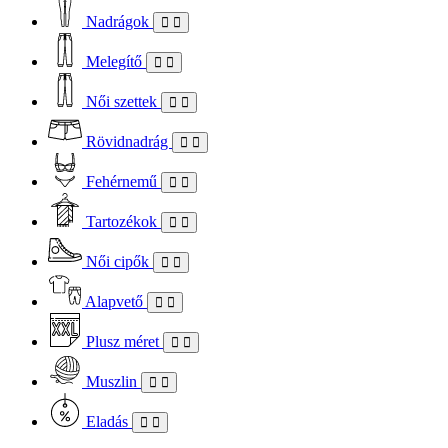
Nadrágok
Melegítő
Női szettek
Rövidnadrág
Fehérnemű
Tartozékok
Női cipők
Alapvető
Plusz méret
Muszlin
Eladás