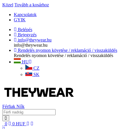
Közel
Tovább a kosárhoz
Kapcsolatok
GYIK
Belépés
Bejegyzés
info@theywear.hu
info@theywear.hu
Rendelés nyomon követése / reklamáció / visszaküldés
Rendelés nyomon követése / reklamáció / visszaküldés
HU
CZ
SK
Férfiak
Nők
0
0
HUF