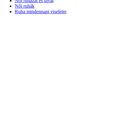
Női ruházat és divat
Női ruhák
Ruha mindennapi viseletre