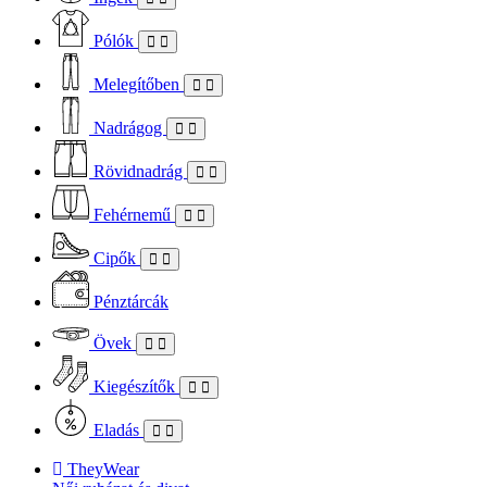
Pólók
Melegítőben
Nadrágog
Rövidnadrág
Fehérnemű
Cipők
Pénztárcák
Övek
Kiegészítők
Eladás
TheyWear