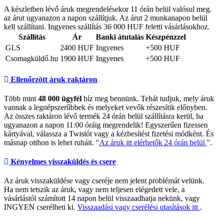
A készletben lévő áruk megrendelésekor 11 órán belül valósul meg.
az árut ugyanazon a napon szállítjuk. Az árut 2 munkanapon belül
kell szállítani. Ingyenes szállítás 36 000 HUF feletti vásárlásokhoz.
Szállítás
Ár
Banki átutalás
Készpénzzel
GLS
2400 HUF
Ingyenes
+500 HUF
Csomagküldő.hu
1900 HUF
Ingyenes
+500 HUF
Ellenőrzött áruk raktáron
Több mint
48 000 ügyfél
bíz meg bennünk. Tehát tudjuk, mely áruk
vannak a legnépszerűbbek és melyeket vevők részesítik előnyben.
Az összes raktáron lévő termék 24 órán belül szállításra kerül, ha
ugyanazon a napon 11:00 óráig megrendelik! Egyszerűen fizessen
kártyával, válassza a Twistót vagy a kézbesítést fizetési módként. És
másnap otthon is lehet ruháit. "
Az áruk itt elérhetők 24 órán belül
".
Kényelmes visszaküldés és csere
Az áruk visszaküldése vagy cseréje nem jelent problémát velünk.
Ha nem tetszik az áruk, vagy nem teljesen elégedett vele, a
vásárlástól számított 14 napon belül visszaadhatja nekünk, vagy
INGYEN cserélheti ki.
Visszaadási vagy cserélési utasítások itt
.