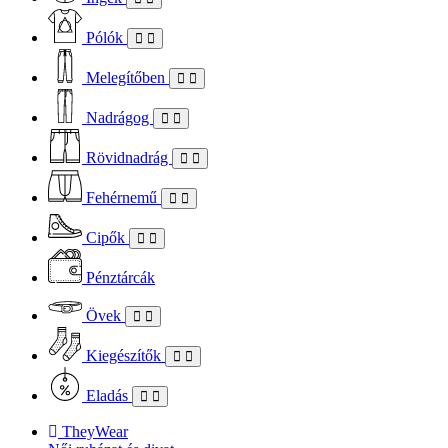
Pólók
Melegítőben
Nadrágog
Rövidnadrág
Fehérnemű
Cipők
Pénztárcák
Övek
Kiegészítők
Eladás
TheyWear