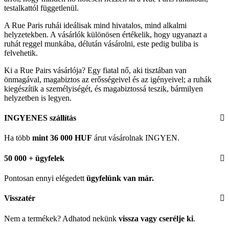
testalkattól függetlenül.
A Rue Paris ruhái ideálisak mind hivatalos, mind alkalmi
helyzetekben. A vásárlók különösen értékelik, hogy ugyanazt a
ruhát reggel munkába, délután vásárolni, este pedig buliba is
felvehetik.
Ki a Rue Pairs vásárlója? Egy fiatal nő, aki tisztában van
önmagával, magabiztos az erősségeivel és az igényeivel; a ruhák
kiegészítik a személyiségét, és magabiztossá teszik, bármilyen
helyzetben is legyen.
INGYENES szállítás
Ha több
mint 36 000 HUF
árut vásárolnak INGYEN.
50 000 + ügyfelek
Pontosan ennyi elégedett
ügyfelünk
van már.
Visszatér
Nem a termékek? Adhatod nekünk
vissza vagy cserélje ki
.