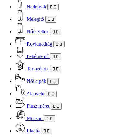
Nadrágok
Melegítő
Női szettek
Rövidnadrág
Fehérnemű
Tartozékok
Női cipők
Alapvető
Plusz méret
Muszlin
Eladás