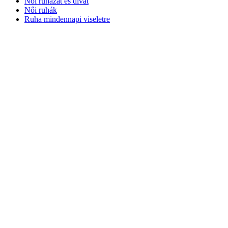
Női ruházat és divat
Női ruhák
Ruha mindennapi viseletre