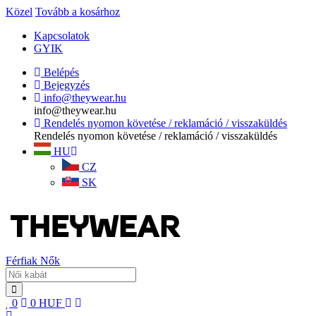
Közel
Tovább a kosárhoz
Kapcsolatok
GYIK
Belépés
Bejegyzés
info@theywear.hu
info@theywear.hu
Rendelés nyomon követése / reklamáció / visszaküldés
Rendelés nyomon követése / reklamáció / visszaküldés
HU
CZ
SK
Férfiak
Nők
0
0
HUF