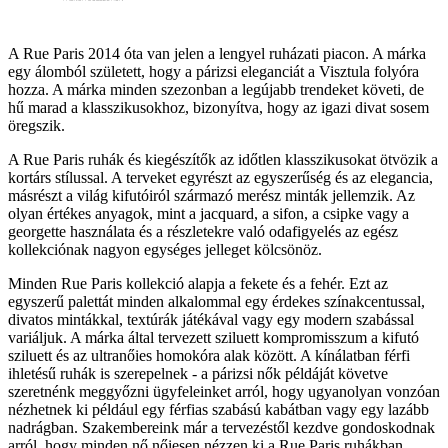
A Rue Paris 2014 óta van jelen a lengyel ruházati piacon. A márka
egy álomból született, hogy a párizsi eleganciát a Visztula folyóra
hozza. A márka minden szezonban a legújabb trendeket követi, de
hű marad a klasszikusokhoz, bizonyítva, hogy az igazi divat sosem
öregszik.
A Rue Paris ruhák és kiegészítők az időtlen klasszikusokat ötvözik a
kortárs stílussal. A terveket egyrészt az egyszerűség és az elegancia,
másrészt a világ kifutóiról származó merész minták jellemzik. Az
olyan értékes anyagok, mint a jacquard, a sifon, a csipke vagy a
georgette használata és a részletekre való odafigyelés az egész
kollekciónak nagyon egységes jelleget kölcsönöz.
Minden Rue Paris kollekció alapja a fekete és a fehér. Ezt az
egyszerű palettát minden alkalommal egy érdekes színakcentussal,
divatos mintákkal, textúrák játékával vagy egy modern szabással
variáljuk. A márka által tervezett sziluett kompromisszum a kifutó
sziluett és az ultranőies homokóra alak között. A kínálatban férfi
ihletésű ruhák is szerepelnek - a párizsi nők példáját követve
szeretnénk meggyőzni ügyfeleinket arról, hogy ugyanolyan vonzóan
nézhetnek ki például egy férfias szabású kabátban vagy egy lazább
nadrágban. Szakembereink már a tervezéstől kezdve gondoskodnak
arról, hogy minden nő nőiesen nézzen ki a Rue Paris ruhákban,