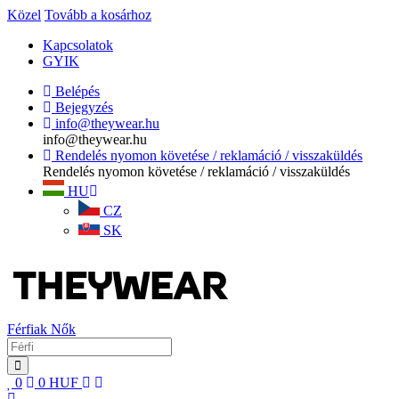
Közel
Tovább a kosárhoz
Kapcsolatok
GYIK
Belépés
Bejegyzés
info@theywear.hu
info@theywear.hu
Rendelés nyomon követése / reklamáció / visszaküldés
Rendelés nyomon követése / reklamáció / visszaküldés
HU
CZ
SK
Férfiak
Nők
0
0
HUF