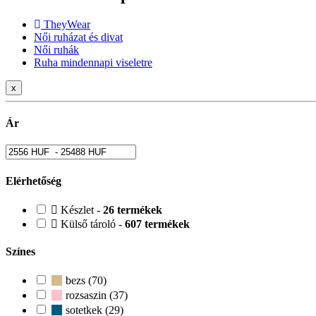
TheyWear
Női ruházat és divat
Női ruhák
Ruha mindennapi viseletre
x
Ár
Elérhetőség
Készlet -
26 termékek
Külső tároló -
607 termékek
Színes
bezs (70)
rozsaszin (37)
sotetkek (29)