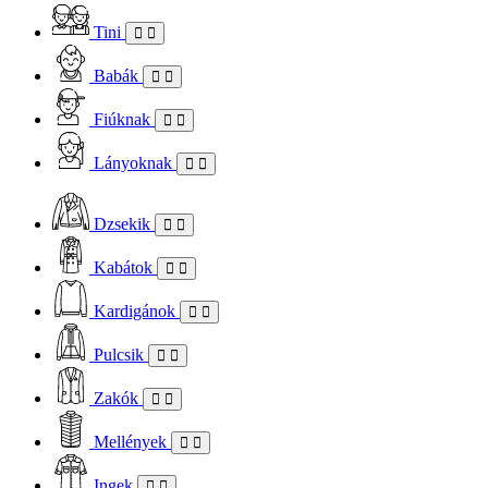
Tini
Babák
Fiúknak
Lányoknak
Dzsekik
Kabátok
Kardigánok
Pulcsik
Zakók
Mellények
Ingek