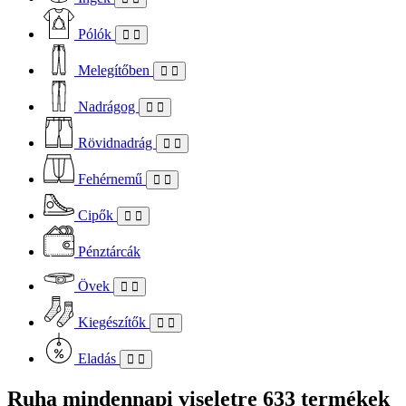
Pólók
Melegítőben
Nadrágog
Rövidnadrág
Fehérnemű
Cipők
Pénztárcák
Övek
Kiegészítők
Eladás
Ruha mindennapi viseletre
633 termékek