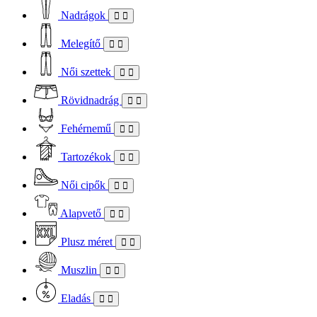
Nadrágok
Melegítő
Női szettek
Rövidnadrág
Fehérnemű
Tartozékok
Női cipők
Alapvető
Plusz méret
Muszlin
Eladás