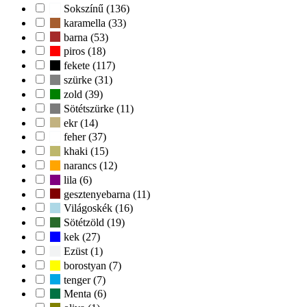
Sokszínű (136)
karamella (33)
barna (53)
piros (18)
fekete (117)
szürke (31)
zold (39)
Sötétszürke (11)
ekr (14)
feher (37)
khaki (15)
narancs (12)
lila (6)
gesztenyebarna (11)
Világoskék (16)
Sötétzöld (19)
kek (27)
Ezüst (1)
borostyan (7)
tenger (7)
Menta (6)