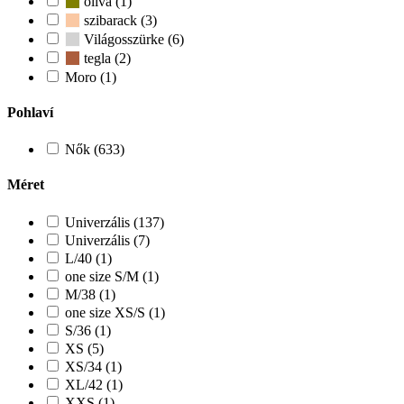
oliva (1)
szibarack (3)
Világosszürke (6)
tegla (2)
Moro (1)
Pohlaví
Nők (633)
Méret
Univerzális (137)
Univerzális (7)
L/40 (1)
one size S/M (1)
M/38 (1)
one size XS/S (1)
S/36 (1)
XS (5)
XS/34 (1)
XL/42 (1)
XXS (1)