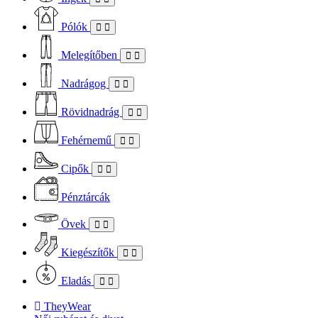
Pólók
Melegítőben
Nadrágog
Rövidnadrág
Fehérnemű
Cipők
Pénztárcák
Övek
Kiegészítők
Eladás
TheyWear