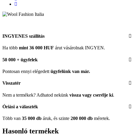
INGYENES szállítás
Ha több
mint 36 000 HUF
árut vásárolnak INGYEN.
50 000 + ügyfelek
Pontosan ennyi elégedett
ügyfelünk
van már.
Visszatér
Nem a termékek? Adhatod nekünk
vissza vagy cserélje ki
.
Óriási a választék
Több van
35 000 db
áruk, és szinte
200 000 db
méretek.
Hasonló termékek