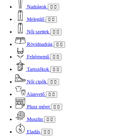
Nadrágok
Melegítő
Női szettek
Rövidnadrág
Fehérnemű
Tartozékok
Női cipők
Alapvető
Plusz méret
Muszlin
Eladás