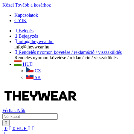
Közel
Tovább a kosárhoz
Kapcsolatok
GYIK
Belépés
Bejegyzés
info@theywear.hu
info@theywear.hu
Rendelés nyomon követése / reklamáció / visszaküldés
Rendelés nyomon követése / reklamáció / visszaküldés
HU
CZ
SK
Férfiak
Nők
0
0
HUF