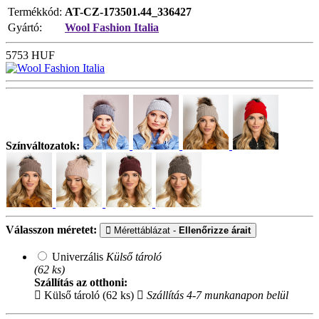
Termékkód:
AT-CZ-173501.44_336427
Gyártó:
Wool Fashion Italia
5753
HUF
Színváltozatok:
Válasszon méretet:
Mérettáblázat -
Ellenőrizze árait
Univerzális
Külső tároló
(62 ks)
Szállítás az otthoni:
Külső tároló (62 ks)
Szállítás 4-7 munkanapon belül