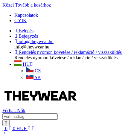
Közel
Tovább a kosárhoz
Kapcsolatok
GYIK
Belépés
Bejegyzés
info@theywear.hu
info@theywear.hu
Rendelés nyomon követése / reklamáció / visszaküldés
Rendelés nyomon követése / reklamáció / visszaküldés
HU
CZ
SK
Férfiak
Nők
0
0
HUF