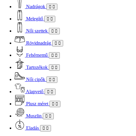
Nadrágok
Melegítő
Női szettek
Rövidnadrág
Fehérnemű
Tartozékok
Női cipők
Alapvető
Plusz méret
Muszlin
Eladás