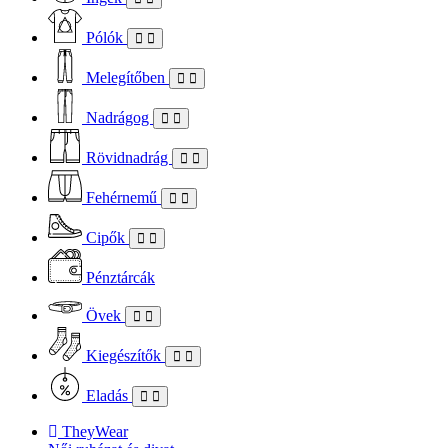
Pólók
Melegítőben
Nadrágog
Rövidnadrág
Fehérnemű
Cipők
Pénztárcák
Övek
Kiegészítők
Eladás
TheyWear