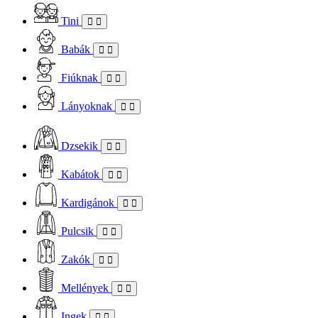
Tini
Babák
Fiúknak
Lányoknak
Dzsekik
Kabátok
Kardigánok
Pulcsik
Zakók
Mellények
Ingek