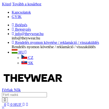
Közel
Tovább a kosárhoz
Kapcsolatok
GYIK
Belépés
Bejegyzés
info@theywear.hu
info@theywear.hu
Rendelés nyomon követése / reklamáció / visszaküldés
Rendelés nyomon követése / reklamáció / visszaküldés
HU
CZ
SK
Férfiak
Nők
0
0
HUF