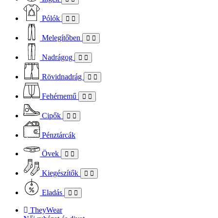
Pólók
Melegítőben
Nadrágog
Rövidnadrág
Fehérnemű
Cipők
Pénztárcák
Övek
Kiegészítők
Eladás
TheyWear