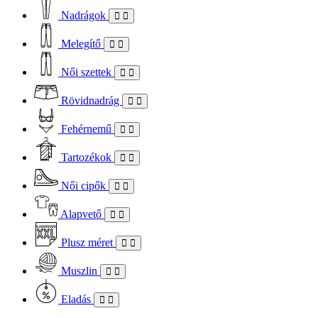
Nadrágok
Melegítő
Női szettek
Rövidnadrág
Fehérnemű
Tartozékok
Női cipők
Alapvető
Plusz méret
Muszlin
Eladás