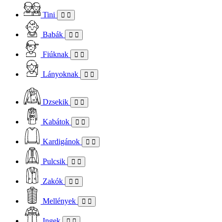
Tini
Babák
Fiúknak
Lányoknak
Dzsekik
Kabátok
Kardigánok
Pulcsik
Zakók
Mellények
Ingek