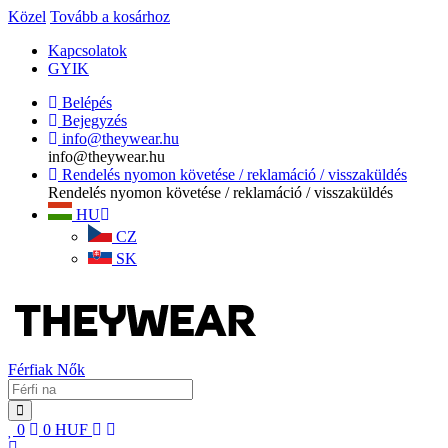
Közel
Tovább a kosárhoz
Kapcsolatok
GYIK
Belépés
Bejegyzés
info@theywear.hu
info@theywear.hu
Rendelés nyomon követése / reklamáció / visszaküldés
Rendelés nyomon követése / reklamáció / visszaküldés
HU
CZ
SK
Férfiak
Nők
0
0
HUF