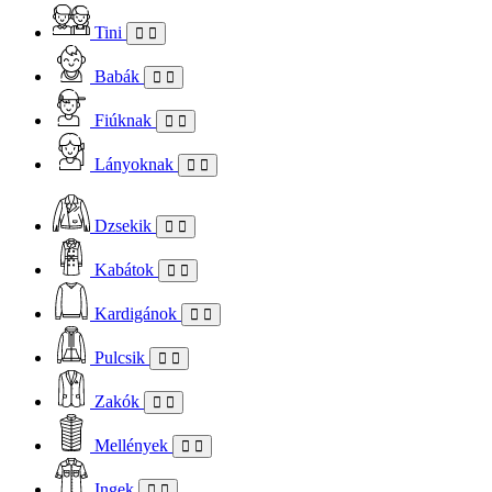
Tini
Babák
Fiúknak
Lányoknak
Dzsekik
Kabátok
Kardigánok
Pulcsik
Zakók
Mellények
Ingek