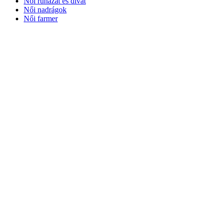
Női ruházat és divat
Női nadrágok
Női farmer