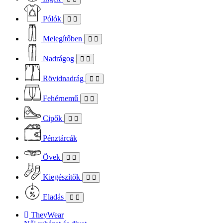
Pólók
Melegítőben
Nadrágog
Rövidnadrág
Fehérnemű
Cipők
Pénztárcák
Övek
Kiegészítők
Eladás
TheyWear