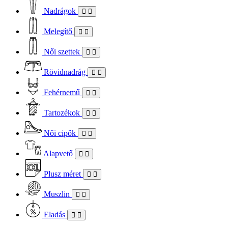
Nadrágok
Melegítő
Női szettek
Rövidnadrág
Fehérnemű
Tartozékok
Női cipők
Alapvető
Plusz méret
Muszlin
Eladás