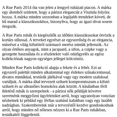
A Rue Paris 2014 óta van jelen a lengyel ruházati piacon. A márka
egy álomból született, hogy a párizsi eleganciát a Visztula folyóra
hozza. A márka minden szezonban a legújabb trendeket követi, de
hű marad a klasszikusokhoz, bizonyítva, hogy az igazi divat sosem
öregszik.
A Rue Paris ruhák és kiegészítők az időtlen klasszikusokat ötvözik a
kortárs stílussal. A terveket egyrészt az egyszerűség és az elegancia,
másrészt a világ kifutóiról származó merész minták jellemzik. Az
olyan értékes anyagok, mint a jacquard, a sifon, a csipke vagy a
georgette használata és a részletekre való odafigyelés az egész
kollekciónak nagyon egységes jelleget kölcsönöz.
Minden Rue Paris kollekció alapja a fekete és a fehér. Ezt az
egyszerű palettát minden alkalommal egy érdekes színakcentussal,
divatos mintákkal, textúrák játékával vagy egy modern szabással
variáljuk. A márka által tervezett sziluett kompromisszum a kifutó
sziluett és az ultranőies homokóra alak között. A kínálatban férfi
ihletésű ruhák is szerepelnek - a párizsi nők példáját követve
szeretnénk meggyőzni ügyfeleinket arról, hogy ugyanolyan vonzóan
nézhetnek ki például egy férfias szabású kabátban vagy egy lazább
nadrágban. Szakembereink már a tervezéstől kezdve gondoskodnak
arról, hogy minden nő nőiesen nézzen ki a Rue Paris ruhákban,
testalkattól függetlenül.