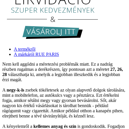
A termékről
A márkáról RUE PARIS
Nem kell aggódni a méretezési problémák miatt. Ez a nadrág
részben rugalmas a derékrészen, így pontosan azt a méretet
27, 26,
28
választhatja ki, amelyik a legjobban illeszkedik és a legjobban
érzi magát.
A
negy-k-ls
zsebek tökéletesek az olyan alapvető dolgok tárolására,
mint a mobiltelefon, az autókulcs vagy a pénztárca. Ezt értékelni
fogja, amikor sétálni megy vagy gyorsan bevásárolni. Sőt, akár
nagyon kis értékű vásárlásokat is tárolhat bennük - például
rágógumit vagy cigarettát. Amikor például otthon a kanapén pihen,
elrejtheti benne a tévé távirányítóját, és kéznél lesz.
A kényelemről a
kellemes anyag és szín
is gondoskodik. Fogadjon