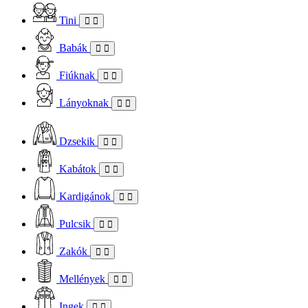
Tini
Babák
Fiúknak
Lányoknak
Dzsekik
Kabátok
Kardigánok
Pulcsik
Zakók
Mellények
Ingek