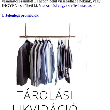
vásárlástól számított 14 napon belül visszaadhatja nekünk, vagy
INGYEN cserélheti ki.
Visszaadási vagy cserélési utasítások itt
.
Jelenlegi promóciók