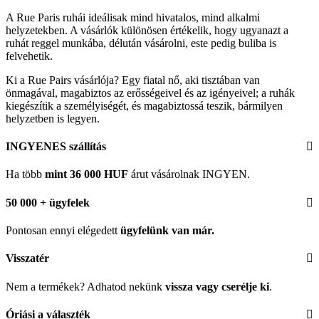
A Rue Paris ruhái ideálisak mind hivatalos, mind alkalmi
helyzetekben. A vásárlók különösen értékelik, hogy ugyanazt a
ruhát reggel munkába, délután vásárolni, este pedig buliba is
felvehetik.
Ki a Rue Pairs vásárlója? Egy fiatal nő, aki tisztában van
önmagával, magabiztos az erősségeivel és az igényeivel; a ruhák
kiegészítik a személyiségét, és magabiztossá teszik, bármilyen
helyzetben is legyen.
INGYENES szállítás
Ha több
mint 36 000 HUF
árut vásárolnak INGYEN.
50 000 + ügyfelek
Pontosan ennyi elégedett
ügyfelünk
van már.
Visszatér
Nem a termékek? Adhatod nekünk
vissza vagy cserélje ki
.
Óriási a választék