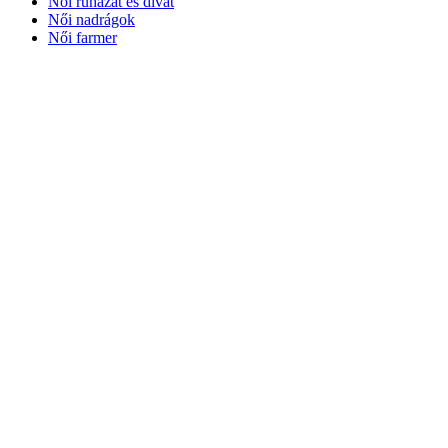
Női ruházat és divat
Női nadrágok
Női farmer