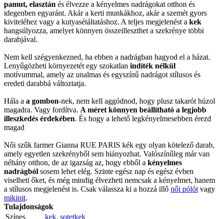
pamut, elasztán
és élvezze a kényelmes nadrágokat otthon és
idegenben egyaránt. Akár a kerti munkákhoz, akár a szemét gyors
kiviteléhez vagy a kutyasétáltatáshoz. A teljes megjelenést a
kek
hangsúlyozza, amelyet könnyen összeilleszthet a szekrénye többi
darabjával.
Nem kell szégyenkezned, ha ebben a nadrágban hagyod el a házat.
Lenyűgözheti környezetét egy szokatlan
indíték nélkül
motívummal, amely az unalmas és egyszínű nadrágot stílusos és
eredeti darabbá változtatja.
Hála a
a gombon
-nek, nem kell aggódnod, hogy plusz takarót húzol
magadra. Vagy fordítva.
A méret könnyen beállítható a legjobb
illeszkedés érdekében
. És hogy a lehető legkényelmesebben érezd
magad
Női szűk farmer Gianna RUE PARIS kék egy olyan kötelező darab,
amely egyetlen szekrényből sem hiányozhat. Valószínűleg már van
néhány otthon, de az igazság az, hogy ebből a
kényelmes
nadrágból
sosem lehet elég. Szinte egész nap és egész évben
viselheti őket, és még mindig élvezheti nemcsak a kényelmet, hanem
a stílusos megjelenést is. Csak válassza ki a hozzá illő
női pólót
vagy
mikinit
.
Tulajdonságok
Színes
kek
,
sotetkek