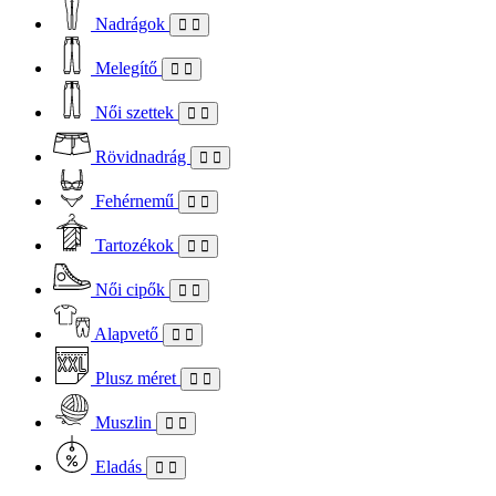
Nadrágok
Melegítő
Női szettek
Rövidnadrág
Fehérnemű
Tartozékok
Női cipők
Alapvető
Plusz méret
Muszlin
Eladás