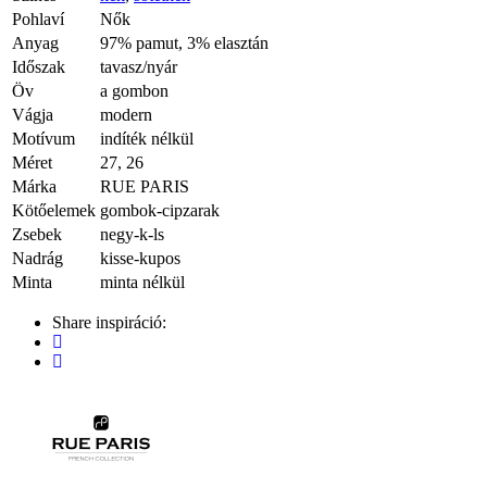
Pohlaví
Nők
Anyag
97% pamut, 3% elasztán
Időszak
tavasz/nyár
Öv
a gombon
Vágja
modern
Motívum
indíték nélkül
Méret
27, 26
Márka
RUE PARIS
Kötőelemek
gombok-cipzarak
Zsebek
negy-k-ls
Nadrág
kisse-kupos
Minta
minta nélkül
Share inspiráció: