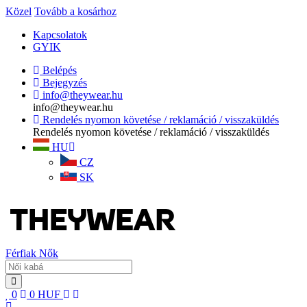
Közel
Tovább a kosárhoz
Kapcsolatok
GYIK
Belépés
Bejegyzés
info@theywear.hu
info@theywear.hu
Rendelés nyomon követése / reklamáció / visszaküldés
Rendelés nyomon követése / reklamáció / visszaküldés
HU
CZ
SK
Férfiak
Nők
0
0
HUF