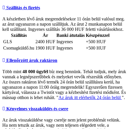
Szállítás és fizetés
A készletben lévő áruk megrendelésekor 11 órán belül valósul meg.
az árut ugyanazon a napon szállítjuk. Az árut 2 munkanapon belül
kell szállítani. Ingyenes szállítás 36 000 HUF feletti vásárlásokhoz.
Szállítás
Ár
Banki átutalás
Készpénzzel
GLS
2400 HUF
Ingyenes
+500 HUF
Csomagküldő.hu
1900 HUF
Ingyenes
+500 HUF
Ellenőrzött áruk raktáron
Több mint
48 000 ügyfél
bíz meg bennünk. Tehát tudjuk, mely áruk
vannak a legnépszerűbbek és melyeket vevők részesítik előnyben.
Az összes raktáron lévő termék 24 órán belül szállításra kerül, ha
ugyanazon a napon 11:00 óráig megrendelik! Egyszerűen fizessen
kártyával, válassza a Twistót vagy a kézbesítést fizetési módként. És
másnap otthon is lehet ruháit. "
Az áruk itt elérhetők 24 órán belül
".
Kényelmes visszaküldés és csere
Az áruk visszaküldése vagy cseréje nem jelent problémát velünk.
Ha nem tetszik az áruk, vagy nem teljesen elégedett vele, a