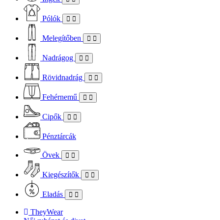
Pólók
Melegítőben
Nadrágog
Rövidnadrág
Fehérnemű
Cipők
Pénztárcák
Övek
Kiegészítők
Eladás
TheyWear