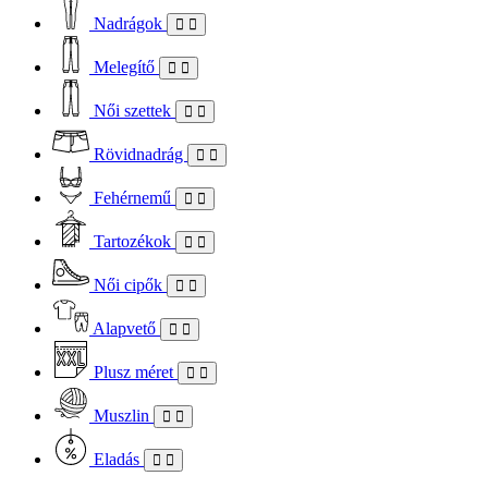
Nadrágok
Melegítő
Női szettek
Rövidnadrág
Fehérnemű
Tartozékok
Női cipők
Alapvető
Plusz méret
Muszlin
Eladás