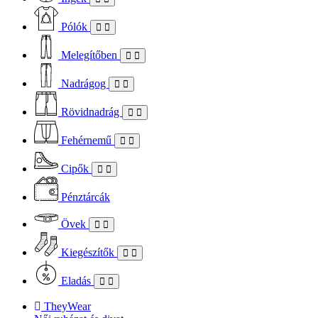
Pólók
Melegítőben
Nadrágog
Rövidnadrág
Fehérnemű
Cipők
Pénztárcák
Övek
Kiegészítők
Eladás
TheyWear