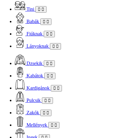
Tini
Babák
Fiúknak
Lányoknak
Dzsekik
Kabátok
Kardigánok
Pulcsik
Zakók
Mellények
Ingek