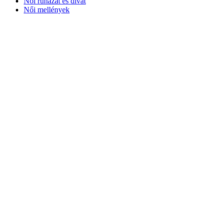
Női ruházat és divat
Női mellények