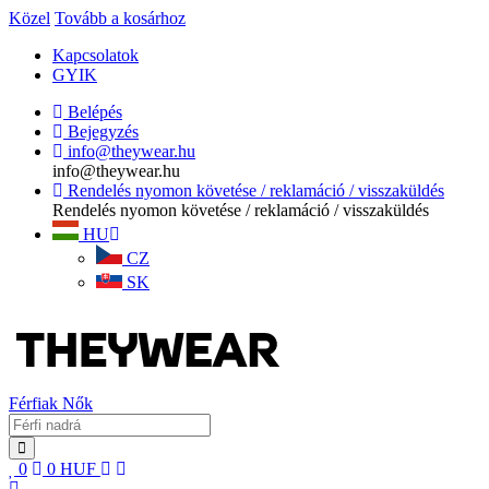
Közel
Tovább a kosárhoz
Kapcsolatok
GYIK
Belépés
Bejegyzés
info@theywear.hu
info@theywear.hu
Rendelés nyomon követése / reklamáció / visszaküldés
Rendelés nyomon követése / reklamáció / visszaküldés
HU
CZ
SK
Férfiak
Nők
0
0
HUF