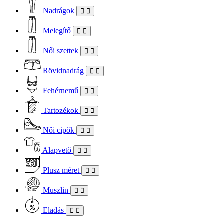
Nadrágok
Melegítő
Női szettek
Rövidnadrág
Fehérnemű
Tartozékok
Női cipők
Alapvető
Plusz méret
Muszlin
Eladás