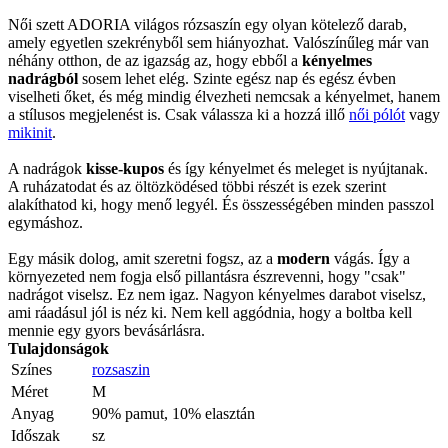
Női szett ADORIA világos rózsaszín egy olyan kötelező darab,
amely egyetlen szekrényből sem hiányozhat. Valószínűleg már van
néhány otthon, de az igazság az, hogy ebből a
kényelmes
nadrágból
sosem lehet elég. Szinte egész nap és egész évben
viselheti őket, és még mindig élvezheti nemcsak a kényelmet, hanem
a stílusos megjelenést is. Csak válassza ki a hozzá illő
női pólót
vagy
mikinit
.
A nadrágok
kisse-kupos
és így kényelmet és meleget is nyújtanak.
A ruházatodat és az öltözködésed többi részét is ezek szerint
alakíthatod ki, hogy menő legyél. És összességében minden passzol
egymáshoz.
Egy másik dolog, amit szeretni fogsz, az a
modern
vágás. Így a
környezeted nem fogja első pillantásra észrevenni, hogy "csak"
nadrágot viselsz. Ez nem igaz. Nagyon kényelmes darabot viselsz,
ami ráadásul jól is néz ki. Nem kell aggódnia, hogy a boltba kell
mennie egy gyors bevásárlásra.
Tulajdonságok
Színes
rozsaszin
Méret
M
Anyag
90% pamut, 10% elasztán
Időszak
sz