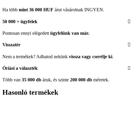
Ha több
mint 36 000 HUF
árut vásárolnak INGYEN.
50 000 + ügyfelek
Pontosan ennyi elégedett
ügyfelünk
van már.
Visszatér
Nem a termékek? Adhatod nekünk
vissza vagy cserélje ki
.
Óriási a választék
Több van
35 000 db
áruk, és szinte
200 000 db
méretek.
Hasonló termékek