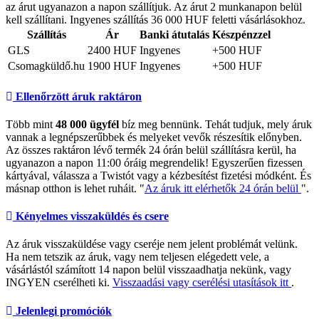
az árut ugyanazon a napon szállítjuk. Az árut 2 munkanapon belül
kell szállítani. Ingyenes szállítás 36 000 HUF feletti vásárlásokhoz.
Szállítás
Ár
Banki átutalás
Készpénzzel
GLS
2400 HUF
Ingyenes
+500 HUF
Csomagküldő.hu
1900 HUF
Ingyenes
+500 HUF
Ellenőrzött áruk raktáron
Több mint
48 000 ügyfél
bíz meg bennünk. Tehát tudjuk, mely áruk
vannak a legnépszerűbbek és melyeket vevők részesítik előnyben.
Az összes raktáron lévő termék 24 órán belül szállításra kerül, ha
ugyanazon a napon 11:00 óráig megrendelik! Egyszerűen fizessen
kártyával, válassza a Twistót vagy a kézbesítést fizetési módként. És
másnap otthon is lehet ruháit. "
Az áruk itt elérhetők 24 órán belül
".
Kényelmes visszaküldés és csere
Az áruk visszaküldése vagy cseréje nem jelent problémát velünk.
Ha nem tetszik az áruk, vagy nem teljesen elégedett vele, a
vásárlástól számított 14 napon belül visszaadhatja nekünk, vagy
INGYEN cserélheti ki.
Visszaadási vagy cserélési utasítások itt
.
Jelenlegi promóciók