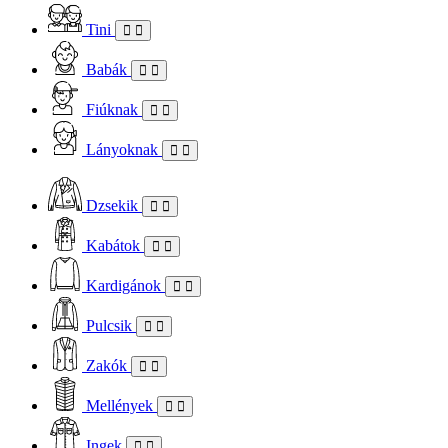
Tini
Babák
Fiúknak
Lányoknak
Dzsekik
Kabátok
Kardigánok
Pulcsik
Zakók
Mellények
Ingek