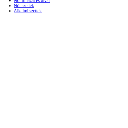
Női ruházat és divat
Női szettek
Alkalmi szettek