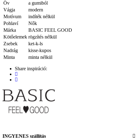
Öv
a gumiból
Vágja
modern
Motívum
indíték nélkül
Pohlaví
Nők
Márka
BASIC FEEL GOOD
Kötőelemek
rögzítés nélkül
Zsebek
ket-k-ls
Nadrág
kisse-kupos
Minta
minta nélkül
Share inspiráció:
INGYENES szállítás