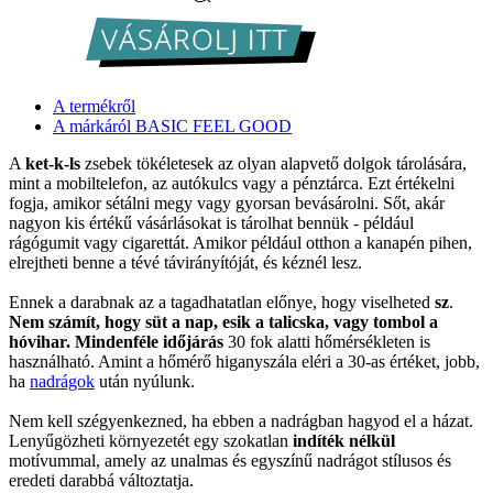
A termékről
A márkáról BASIC FEEL GOOD
A
ket-k-ls
zsebek tökéletesek az olyan alapvető dolgok tárolására,
mint a mobiltelefon, az autókulcs vagy a pénztárca. Ezt értékelni
fogja, amikor sétálni megy vagy gyorsan bevásárolni. Sőt, akár
nagyon kis értékű vásárlásokat is tárolhat bennük - például
rágógumit vagy cigarettát. Amikor például otthon a kanapén pihen,
elrejtheti benne a tévé távirányítóját, és kéznél lesz.
Ennek a darabnak az a tagadhatatlan előnye, hogy viselheted
sz
.
Nem számít, hogy süt a nap, esik a talicska, vagy tombol a
hóvihar. Mindenféle időjárás
30 fok alatti hőmérsékleten is
használható. Amint a hőmérő higanyszála eléri a 30-as értéket, jobb,
ha
nadrágok
után nyúlunk.
Nem kell szégyenkezned, ha ebben a nadrágban hagyod el a házat.
Lenyűgözheti környezetét egy szokatlan
indíték nélkül
motívummal, amely az unalmas és egyszínű nadrágot stílusos és
eredeti darabbá változtatja.