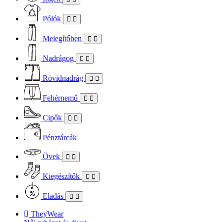
Pólók
Melegítőben
Nadrágog
Rövidnadrág
Fehérnemű
Cipők
Pénztárcák
Övek
Kiegészítők
Eladás
TheyWear