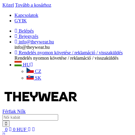
Közel
Tovább a kosárhoz
Kapcsolatok
GYIK
Belépés
Bejegyzés
info@theywear.hu
info@theywear.hu
Rendelés nyomon követése / reklamáció / visszaküldés
Rendelés nyomon követése / reklamáció / visszaküldés
HU
CZ
SK
Férfiak
Nők
0
0
HUF