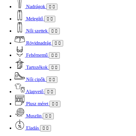
Nadrágok
Melegítő
Női szettek
Rövidnadrág
Fehérnemű
Tartozékok
Női cipők
Alapvető
Plusz méret
Muszlin
Eladás