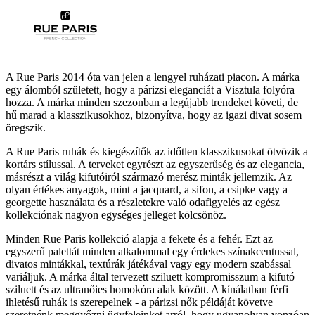
A Rue Paris 2014 óta van jelen a lengyel ruházati piacon. A márka
egy álomból született, hogy a párizsi eleganciát a Visztula folyóra
hozza. A márka minden szezonban a legújabb trendeket követi, de
hű marad a klasszikusokhoz, bizonyítva, hogy az igazi divat sosem
öregszik.
A Rue Paris ruhák és kiegészítők az időtlen klasszikusokat ötvözik a
kortárs stílussal. A terveket egyrészt az egyszerűség és az elegancia,
másrészt a világ kifutóiról származó merész minták jellemzik. Az
olyan értékes anyagok, mint a jacquard, a sifon, a csipke vagy a
georgette használata és a részletekre való odafigyelés az egész
kollekciónak nagyon egységes jelleget kölcsönöz.
Minden Rue Paris kollekció alapja a fekete és a fehér. Ezt az
egyszerű palettát minden alkalommal egy érdekes színakcentussal,
divatos mintákkal, textúrák játékával vagy egy modern szabással
variáljuk. A márka által tervezett sziluett kompromisszum a kifutó
sziluett és az ultranőies homokóra alak között. A kínálatban férfi
ihletésű ruhák is szerepelnek - a párizsi nők példáját követve
szeretnénk meggyőzni ügyfeleinket arról, hogy ugyanolyan vonzóan