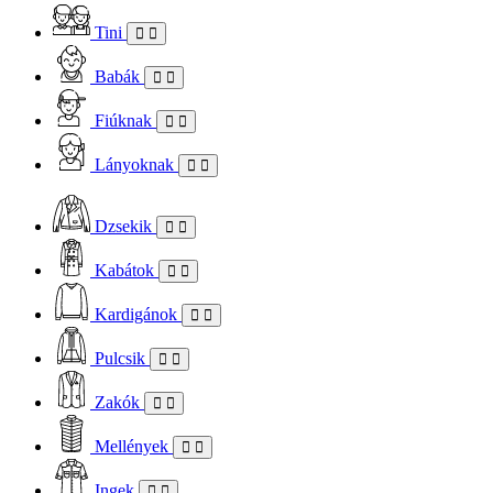
Tini
Babák
Fiúknak
Lányoknak
Dzsekik
Kabátok
Kardigánok
Pulcsik
Zakók
Mellények
Ingek