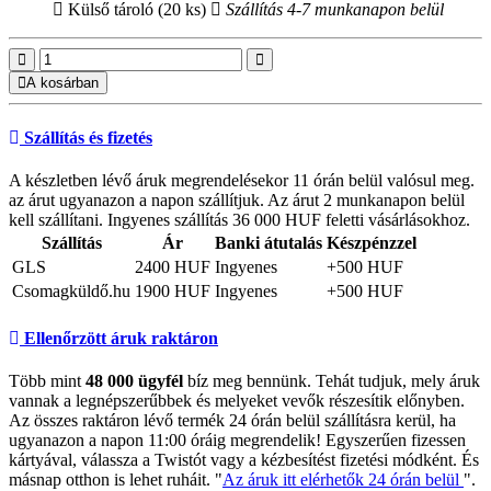
Külső tároló (20 ks)
Szállítás 4-7 munkanapon belül
A kosárban
Szállítás és fizetés
A készletben lévő áruk megrendelésekor 11 órán belül valósul meg.
az árut ugyanazon a napon szállítjuk. Az árut 2 munkanapon belül
kell szállítani. Ingyenes szállítás 36 000 HUF feletti vásárlásokhoz.
Szállítás
Ár
Banki átutalás
Készpénzzel
GLS
2400 HUF
Ingyenes
+500 HUF
Csomagküldő.hu
1900 HUF
Ingyenes
+500 HUF
Ellenőrzött áruk raktáron
Több mint
48 000 ügyfél
bíz meg bennünk. Tehát tudjuk, mely áruk
vannak a legnépszerűbbek és melyeket vevők részesítik előnyben.
Az összes raktáron lévő termék 24 órán belül szállításra kerül, ha
ugyanazon a napon 11:00 óráig megrendelik! Egyszerűen fizessen
kártyával, válassza a Twistót vagy a kézbesítést fizetési módként. És
másnap otthon is lehet ruháit. "
Az áruk itt elérhetők 24 órán belül
".