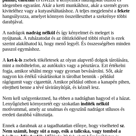
idegenben egyaránt. Akár a kerti munkákhoz, akár a szemét gyors
kiviteléhez vagy a kutyasétáltatáshoz. A teljes megjelenést a
fekete
hangsúlyozza, amelyet könnyen összeilleszthet a szekrénye többi
darabjával.
A nadrágok
nadrág nélkül
és így kényelmet és meleget is
nyújtanak. A ruházatodat és az öltözködésed többi részét is ezek
szerint alakíthatod ki, hogy menő legyél. És összességében minden
passzol egymáshoz.
A
ket-k-ls
zsebek tökéletesek az olyan alapvető dolgok tárolására,
mint a mobiltelefon, az autókulcs vagy a pénztárca. Ezt értékelni
fogja, amikor sétálni megy vagy gyorsan bevásárolni. Sőt, akár
nagyon kis értékű vásárlásokat is tárolhat bennük - például
rágógumit vagy cigarettát. Amikor például otthon a kanapén pihen,
elrejtheti benne a tévé távirányítóját, és kéznél lesz.
Nem kell szégyenkezned, ha ebben a nadrágban hagyod el a házat.
Lenyűgözheti környezetét egy szokatlan
indíték nélkül
motívummal, amely az unalmas és egyszínű nadrágot stílusos és
eredeti darabbá változtatja.
Ennek a darabnak az a tagadhatatlan előnye, hogy viselheted
sz
.
Nem számít, hogy süt a nap, esik a talicska, vagy tombol a