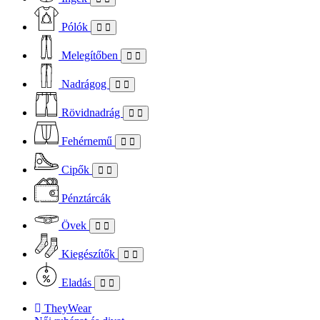
Pólók
Melegítőben
Nadrágog
Rövidnadrág
Fehérnemű
Cipők
Pénztárcák
Övek
Kiegészítők
Eladás
TheyWear