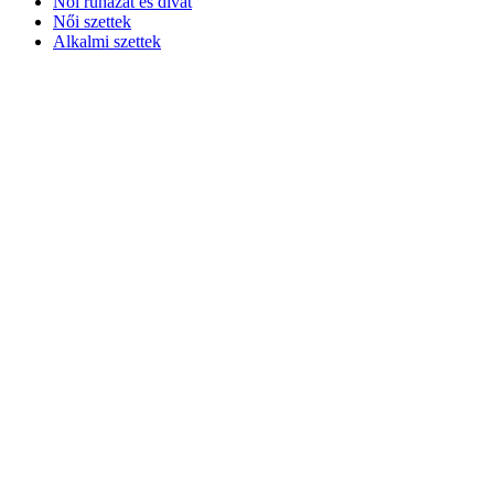
Női ruházat és divat
Női szettek
Alkalmi szettek