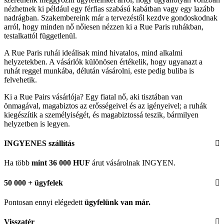
nézhetnek ki például egy férfias szabású kabátban vagy egy lazább
nadrágban. Szakembereink már a tervezéstől kezdve gondoskodnak
arról, hogy minden nő nőiesen nézzen ki a Rue Paris ruhákban,
testalkattól függetlenül.
A Rue Paris ruhái ideálisak mind hivatalos, mind alkalmi
helyzetekben. A vásárlók különösen értékelik, hogy ugyanazt a
ruhát reggel munkába, délután vásárolni, este pedig buliba is
felvehetik.
Ki a Rue Pairs vásárlója? Egy fiatal nő, aki tisztában van
önmagával, magabiztos az erősségeivel és az igényeivel; a ruhák
kiegészítik a személyiségét, és magabiztossá teszik, bármilyen
helyzetben is legyen.
INGYENES szállítás
Ha több
mint 36 000 HUF
árut vásárolnak INGYEN.
50 000 + ügyfelek
Pontosan ennyi elégedett
ügyfelünk
van már.
Visszatér