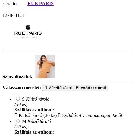
Gyártó:
RUE PARIS
12784
HUF
Színváltozatok:
Válasszon méretet:
Mérettáblázat -
Ellenőrizze árait
S
Külső tároló
(30 ks)
Szállítás az otthoni:
Külső tároló (30 ks)
Szállítás 4-7 munkanapon belül
M
Külső tároló
(20 ks)
Szállítás az otthoni: