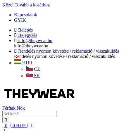
Közel
Tovább a kosárhoz
Kapcsolatok
GYIK
Belépés
Bejegyzés
info@theywear.hu
info@theywear.hu
Rendelés nyomon követése / reklamáció / visszaküldés
Rendelés nyomon követése / reklamáció / visszaküldés
HU
CZ
SK
Férfiak
Nők
0
0
HUF