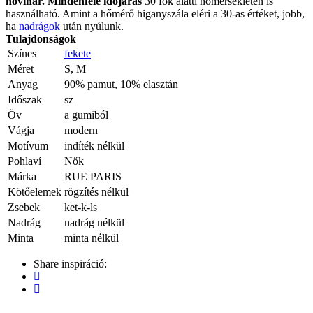
hóvihar. Mindenféle időjárás
30 fok alatti hőmérsékleten is
használható. Amint a hőmérő higanyszála eléri a 30-as értéket, jobb,
ha
nadrágok
után nyúlunk.
Tulajdonságok
Színes
fekete
Méret
S, M
Anyag
90% pamut, 10% elasztán
Időszak
sz
Öv
a gumiból
Vágja
modern
Motívum
indíték nélkül
Pohlaví
Nők
Márka
RUE PARIS
Kötőelemek
rögzítés nélkül
Zsebek
ket-k-ls
Nadrág
nadrág nélkül
Minta
minta nélkül
Share inspiráció: