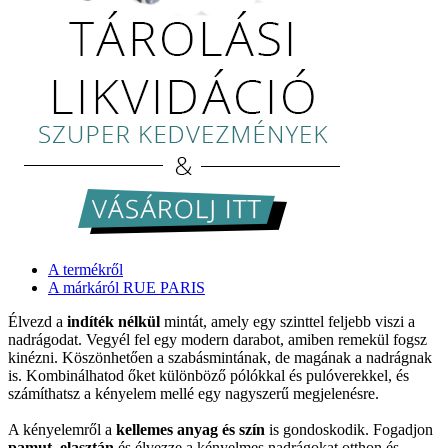
A termékről
A márkáról RUE PARIS
Élvezd a
indíték nélkül
mintát, amely egy szinttel feljebb viszi a
nadrágodat. Vegyél fel egy modern darabot, amiben remekül fogsz
kinézni. Köszönhetően a szabásmintának, de magának a nadrágnak
is. Kombinálhatod őket különböző pólókkal és pulóverekkel, és
számíthatsz a kényelem mellé egy nagyszerű megjelenésre.
A kényelemről a
kellemes anyag és szín
is gondoskodik. Fogadjon
pamut, elasztán
és élvezze a kényelmes nadrágokat otthon és