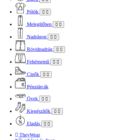
Pólók
Melegítőben
Nadrágog
Rövidnadrág
Fehérnemű
Cipők
Pénztárcák
Övek
Kiegészítők
Eladás
TheyWear