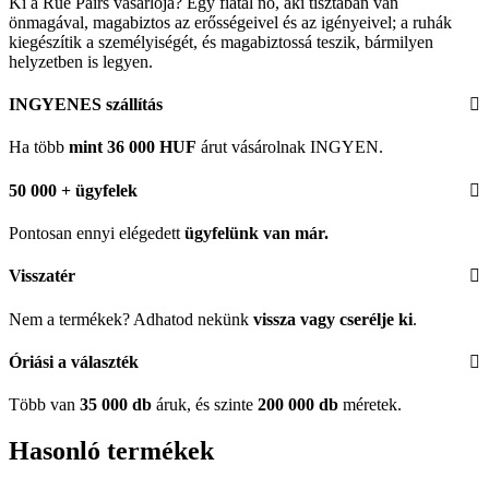
Ki a Rue Pairs vásárlója? Egy fiatal nő, aki tisztában van
önmagával, magabiztos az erősségeivel és az igényeivel; a ruhák
kiegészítik a személyiségét, és magabiztossá teszik, bármilyen
helyzetben is legyen.
INGYENES szállítás
Ha több
mint 36 000 HUF
árut vásárolnak INGYEN.
50 000 + ügyfelek
Pontosan ennyi elégedett
ügyfelünk
van már.
Visszatér
Nem a termékek? Adhatod nekünk
vissza vagy cserélje ki
.
Óriási a választék
Több van
35 000 db
áruk, és szinte
200 000 db
méretek.
Hasonló termékek