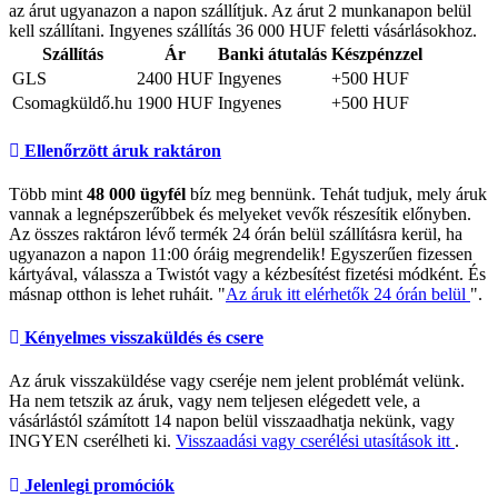
az árut ugyanazon a napon szállítjuk. Az árut 2 munkanapon belül
kell szállítani. Ingyenes szállítás 36 000 HUF feletti vásárlásokhoz.
Szállítás
Ár
Banki átutalás
Készpénzzel
GLS
2400 HUF
Ingyenes
+500 HUF
Csomagküldő.hu
1900 HUF
Ingyenes
+500 HUF
Ellenőrzött áruk raktáron
Több mint
48 000 ügyfél
bíz meg bennünk. Tehát tudjuk, mely áruk
vannak a legnépszerűbbek és melyeket vevők részesítik előnyben.
Az összes raktáron lévő termék 24 órán belül szállításra kerül, ha
ugyanazon a napon 11:00 óráig megrendelik! Egyszerűen fizessen
kártyával, válassza a Twistót vagy a kézbesítést fizetési módként. És
másnap otthon is lehet ruháit. "
Az áruk itt elérhetők 24 órán belül
".
Kényelmes visszaküldés és csere
Az áruk visszaküldése vagy cseréje nem jelent problémát velünk.
Ha nem tetszik az áruk, vagy nem teljesen elégedett vele, a
vásárlástól számított 14 napon belül visszaadhatja nekünk, vagy
INGYEN cserélheti ki.
Visszaadási vagy cserélési utasítások itt
.
Jelenlegi promóciók