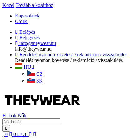
Közel
Tovább a kosárhoz
Kapcsolatok
GYIK
Belépés
Bejegyzés
info@theywear.hu
info@theywear.hu
Rendelés nyomon követése / reklamáció / visszaküldés
Rendelés nyomon követése / reklamáció / visszaküldés
HU
CZ
SK
Férfiak
Nők
0
0
HUF