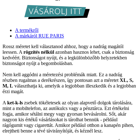
A termékről
A márkáról RUE PARIS
Rossz méretet kell választanod ahhoz, hogy a nadrág magától
leessen. A
rögzítés nélkül
azonban hasznos lehet, csak a biztonság
kedvéért. Biztonságot nyújt, és a legkülönbözőbb helyzetekben
biztonságot nyújt a begombolásban.
Nem kell aggódni a méretezési problémák miatt. Ez a nadrág
részben rugalmas a derékrészen, így pontosan azt a méretet
XL, S,
M, L
választhatja ki, amelyik a legjobban illeszkedik és a legjobban
érzi magát.
A
ket-k-ls
zsebek tökéletesek az olyan alapvető dolgok tárolására,
mint a mobiltelefon, az autókulcs vagy a pénztárca. Ezt értékelni
fogja, amikor sétálni megy vagy gyorsan bevásárolni. Sőt, akár
nagyon kis értékű vásárlásokat is tárolhat bennük - például
rágógumit vagy cigarettát. Amikor például otthon a kanapén pihen,
elrejtheti benne a tévé távirányítóját, és kéznél lesz.