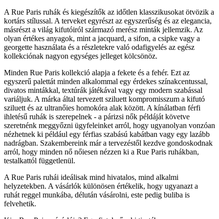
A Rue Paris ruhák és kiegészítők az időtlen klasszikusokat ötvözik a
kortárs stílussal. A terveket egyrészt az egyszerűség és az elegancia,
másrészt a világ kifutóiról származó merész minták jellemzik. Az
olyan értékes anyagok, mint a jacquard, a sifon, a csipke vagy a
georgette használata és a részletekre való odafigyelés az egész
kollekciónak nagyon egységes jelleget kölcsönöz.
Minden Rue Paris kollekció alapja a fekete és a fehér. Ezt az
egyszerű palettát minden alkalommal egy érdekes színakcentussal,
divatos mintákkal, textúrák játékával vagy egy modern szabással
variáljuk. A márka által tervezett sziluett kompromisszum a kifutó
sziluett és az ultranőies homokóra alak között. A kínálatban férfi
ihletésű ruhák is szerepelnek - a párizsi nők példáját követve
szeretnénk meggyőzni ügyfeleinket arról, hogy ugyanolyan vonzóan
nézhetnek ki például egy férfias szabású kabátban vagy egy lazább
nadrágban. Szakembereink már a tervezéstől kezdve gondoskodnak
arról, hogy minden nő nőiesen nézzen ki a Rue Paris ruhákban,
testalkattól függetlenül.
A Rue Paris ruhái ideálisak mind hivatalos, mind alkalmi
helyzetekben. A vásárlók különösen értékelik, hogy ugyanazt a
ruhát reggel munkába, délután vásárolni, este pedig buliba is
felvehetik.