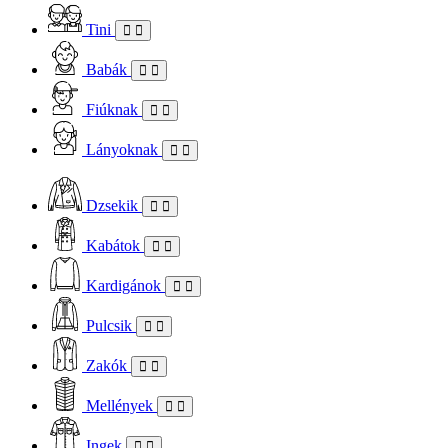
Tini
Babák
Fiúknak
Lányoknak
Dzsekik
Kabátok
Kardigánok
Pulcsik
Zakók
Mellények
Ingek