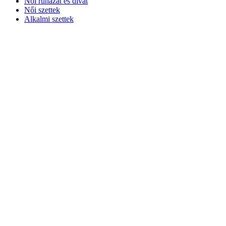
Női ruházat és divat
Női szettek
Alkalmi szettek