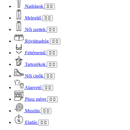
Nadrágok
Melegítő
Női szettek
Rövidnadrág
Fehérnemű
Tartozékok
Női cipők
Alapvető
Plusz méret
Muszlin
Eladás