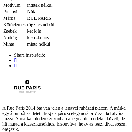
Motívum
indíték nélkül
Pohlaví
Nők
Márka
RUE PARIS
Kötőelemek
rögzítés nélkül
Zsebek
ket-k-ls
Nadrág
kisse-kupos
Minta
minta nélkül
Share inspiráció:
A Rue Paris 2014 óta van jelen a lengyel ruházati piacon. A márka
egy álomból született, hogy a párizsi eleganciát a Visztula folyóra
hozza. A márka minden szezonban a legújabb trendeket követi, de
hű marad a klasszikusokhoz, bizonyítva, hogy az igazi divat sosem
öregszik.