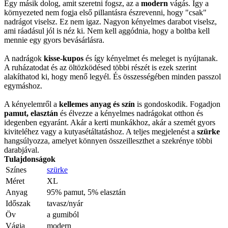
Egy másik dolog, amit szeretni fogsz, az a
modern
vágás. Így a
környezeted nem fogja első pillantásra észrevenni, hogy "csak"
nadrágot viselsz. Ez nem igaz. Nagyon kényelmes darabot viselsz,
ami ráadásul jól is néz ki. Nem kell aggódnia, hogy a boltba kell
mennie egy gyors bevásárlásra.
A nadrágok
kisse-kupos
és így kényelmet és meleget is nyújtanak.
A ruházatodat és az öltözködésed többi részét is ezek szerint
alakíthatod ki, hogy menő legyél. És összességében minden passzol
egymáshoz.
A kényelemről a
kellemes anyag és szín
is gondoskodik. Fogadjon
pamut, elasztán
és élvezze a kényelmes nadrágokat otthon és
idegenben egyaránt. Akár a kerti munkákhoz, akár a szemét gyors
kiviteléhez vagy a kutyasétáltatáshoz. A teljes megjelenést a
szürke
hangsúlyozza, amelyet könnyen összeilleszthet a szekrénye többi
darabjával.
Tulajdonságok
Színes
szürke
Méret
XL
Anyag
95% pamut, 5% elasztán
Időszak
tavasz/nyár
Öv
a gumiból
Vágja
modern