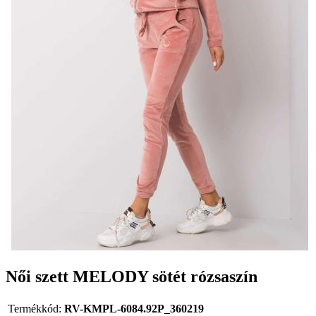
Női szett MELODY sötét rózsaszín
Termékkód:
RV-KMPL-6084.92P_360219