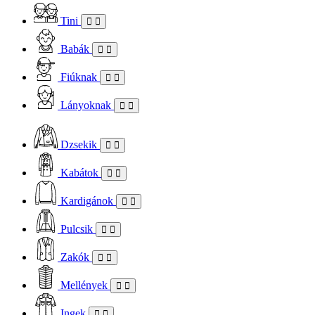
Tini
Babák
Fiúknak
Lányoknak
Dzsekik
Kabátok
Kardigánok
Pulcsik
Zakók
Mellények
Ingek