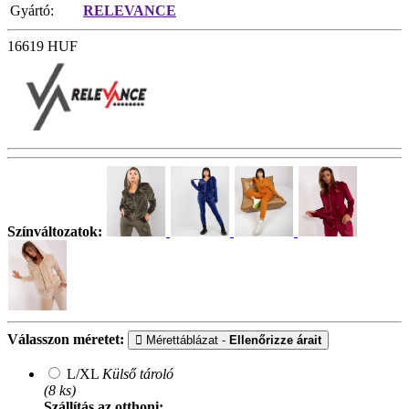
Gyártó:
RELEVANCE
16619
HUF
Színváltozatok:
Válasszon méretet:
Mérettáblázat -
Ellenőrizze árait
L/XL
Külső tároló
(8 ks)
Szállítás az otthoni: