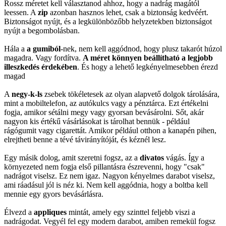
Rossz méretet kell választanod ahhoz, hogy a nadrág magától
leessen. A
zip
azonban hasznos lehet, csak a biztonság kedvéért.
Biztonságot nyújt, és a legkülönbözőbb helyzetekben biztonságot
nyújt a begombolásban.
Hála a
a gumiból
-nek, nem kell aggódnod, hogy plusz takarót húzol
magadra. Vagy fordítva.
A méret könnyen beállítható a legjobb
illeszkedés érdekében
. És hogy a lehető legkényelmesebben érezd
magad
A
negy-k-ls
zsebek tökéletesek az olyan alapvető dolgok tárolására,
mint a mobiltelefon, az autókulcs vagy a pénztárca. Ezt értékelni
fogja, amikor sétálni megy vagy gyorsan bevásárolni. Sőt, akár
nagyon kis értékű vásárlásokat is tárolhat bennük - például
rágógumit vagy cigarettát. Amikor például otthon a kanapén pihen,
elrejtheti benne a tévé távirányítóját, és kéznél lesz.
Egy másik dolog, amit szeretni fogsz, az a
divatos
vágás. Így a
környezeted nem fogja első pillantásra észrevenni, hogy "csak"
nadrágot viselsz. Ez nem igaz. Nagyon kényelmes darabot viselsz,
ami ráadásul jól is néz ki. Nem kell aggódnia, hogy a boltba kell
mennie egy gyors bevásárlásra.
Élvezd a
appliques
mintát, amely egy szinttel feljebb viszi a
nadrágodat. Vegyél fel egy modern darabot, amiben remekül fogsz