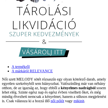
A termékről
A márkáról RELEVANCE
Női szett MELODY sötét rózsaszín egy olyan kötelező darab, amely
egyetlen szekrényből sem hiányozhat. Valószínűleg már van néhány
otthon, de az igazság az, hogy ebből a
kényelmes nadrágból
sosem
lehet elég. Szinte egész nap és egész évben viselheti őket, és még
mindig élvezheti nemcsak a kényelmet, hanem a stílusos megjelenést
is. Csak válassza ki a hozzá illő
női pólót
vagy
mikinit
.