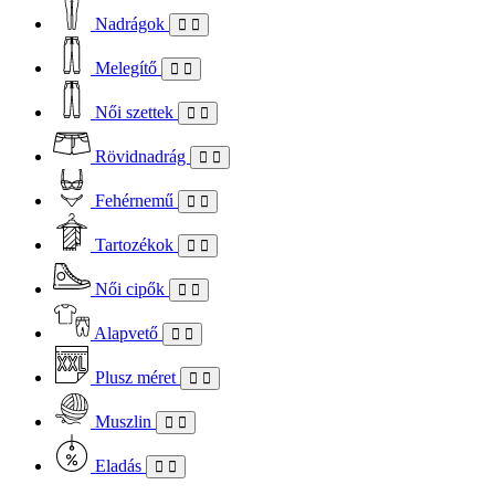
Nadrágok
Melegítő
Női szettek
Rövidnadrág
Fehérnemű
Tartozékok
Női cipők
Alapvető
Plusz méret
Muszlin
Eladás