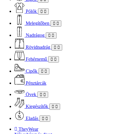
Pólók
Melegítőben
Nadrágog
Rövidnadrág
Fehérnemű
Cipők
Pénztárcák
Övek
Kiegészítők
Eladás
TheyWear