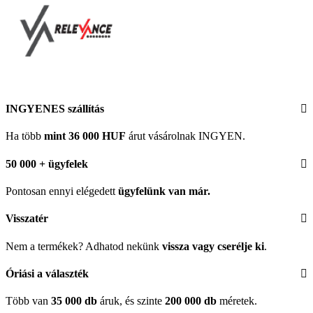
INGYENES szállítás
Ha több
mint 36 000 HUF
árut vásárolnak INGYEN.
50 000 + ügyfelek
Pontosan ennyi elégedett
ügyfelünk
van már.
Visszatér
Nem a termékek? Adhatod nekünk
vissza vagy cserélje ki
.
Óriási a választék
Több van
35 000 db
áruk, és szinte
200 000 db
méretek.