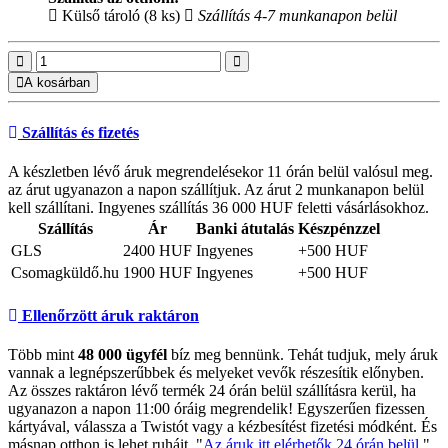
Külső tároló (8 ks)
Szállítás 4-7 munkanapon belül
A kosárban
Szállítás és fizetés
A készletben lévő áruk megrendelésekor 11 órán belül valósul meg.
az árut ugyanazon a napon szállítjuk. Az árut 2 munkanapon belül
kell szállítani. Ingyenes szállítás 36 000 HUF feletti vásárlásokhoz.
Szállítás
Ár
Banki átutalás
Készpénzzel
GLS
2400 HUF
Ingyenes
+500 HUF
Csomagküldő.hu
1900 HUF
Ingyenes
+500 HUF
Ellenőrzött áruk raktáron
Több mint
48 000 ügyfél
bíz meg bennünk. Tehát tudjuk, mely áruk
vannak a legnépszerűbbek és melyeket vevők részesítik előnyben.
Az összes raktáron lévő termék 24 órán belül szállításra kerül, ha
ugyanazon a napon 11:00 óráig megrendelik! Egyszerűen fizessen
kártyával, válassza a Twistót vagy a kézbesítést fizetési módként. És
másnap otthon is lehet ruháit. "
Az áruk itt elérhetők 24 órán belül
".