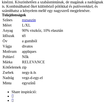
kinézni. Köszönhetően a szabásmintának, de magának a nadrágnak
is. Kombinálhatod őket különböző pólókkal és pulóverekkel, és
számíthatsz a kényelem mellé egy nagyszerű megjelenésre.
Tulajdonságok
Színes
rozsaszin
Méret
L/XL
Anyag
90% viszkóz, 10% elasztán
Időszak
tél
Öv
a gumiból
Vágja
divatos
Motívum
appliques
Pohlaví
Nők
Márka
RELEVANCE
Kötőelemek
zip
Zsebek
negy-k-ls
Nadrág
vegz-d-egy-el
Minta
egyszínű
Share inspiráció: