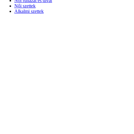
Női ruházat és divat
Női szettek
Alkalmi szettek