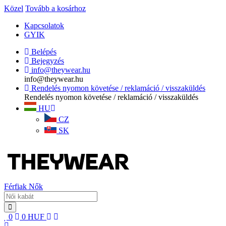
Közel
Tovább a kosárhoz
Kapcsolatok
GYIK
Belépés
Bejegyzés
info@theywear.hu
info@theywear.hu
Rendelés nyomon követése / reklamáció / visszaküldés
Rendelés nyomon követése / reklamáció / visszaküldés
HU
CZ
SK
Férfiak
Nők
0
0
HUF