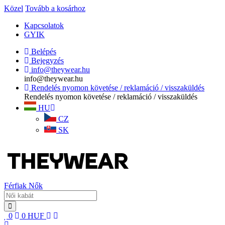
Közel
Tovább a kosárhoz
Kapcsolatok
GYIK
Belépés
Bejegyzés
info@theywear.hu
info@theywear.hu
Rendelés nyomon követése / reklamáció / visszaküldés
Rendelés nyomon követése / reklamáció / visszaküldés
HU
CZ
SK
Férfiak
Nők
0
0
HUF