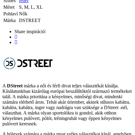
Színes
feher
Méret
S, M, L, XL
Pohlaví
Nők
Márka
DSTREET
Share inspiráció:
A
DStreet
márka a női és férfi divat teljes választékát kínálja.
Kínálatunkban kizárólag európai beszállítóktól származó termékeket
talál. A márka prioritása a kényelmes, minőségi divat, mindenki
számára elérhető áron. Tehát akár úriember, akinek stílusos kabátra,
kabátra, kabátra, ingre vagy nadrágra van szüksége a DStreet -nél,
választhat. A márka olyan sportolókra is gondol, akik otthon
kényelmes pulóvert, pólót, tréningruhát vagy éppen kényelmes
pulóvert keresnek.
A hölgyek számára a márka most széles választékot kínál, amelyben