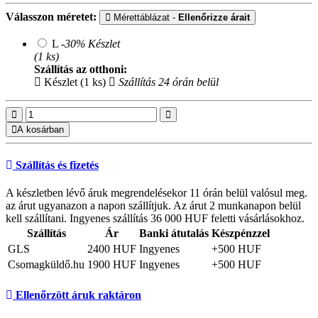
Válasszon méretet:
Mérettáblázat -
Ellenőrizze árait
L
-30%
Készlet
(1 ks)
Szállítás az otthoni:
Készlet (1 ks)
Szállítás 24 órán belül
A kosárban
Szállítás és fizetés
A készletben lévő áruk megrendelésekor 11 órán belül valósul meg.
az árut ugyanazon a napon szállítjuk. Az árut 2 munkanapon belül
kell szállítani. Ingyenes szállítás 36 000 HUF feletti vásárlásokhoz.
Szállítás
Ár
Banki átutalás
Készpénzzel
GLS
2400 HUF
Ingyenes
+500 HUF
Csomagküldő.hu
1900 HUF
Ingyenes
+500 HUF
Ellenőrzött áruk raktáron