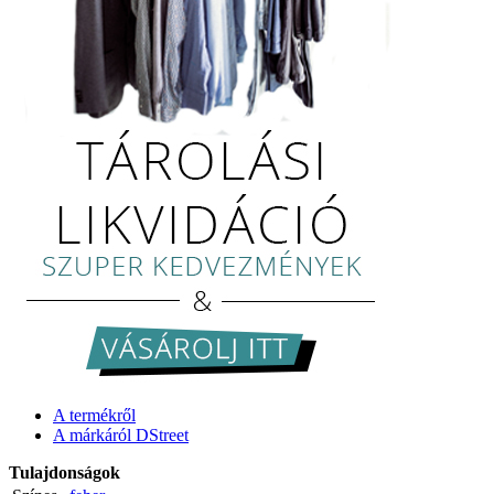
A termékről
A márkáról DStreet
Tulajdonságok