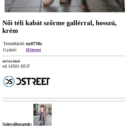
Női téli kabát szőrme gallérral, hosszú,
krém
Termékkód:
ny0750z
Gyártó:
DStreet
20715 HUF
od 14501
HUF
Színváltozatok: