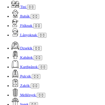
Tini
Babák
Fiúknak
Lányoknak
Dzsekik
Kabátok
Kardigánok
Pulcsik
Zakók
Mellények
Ingek