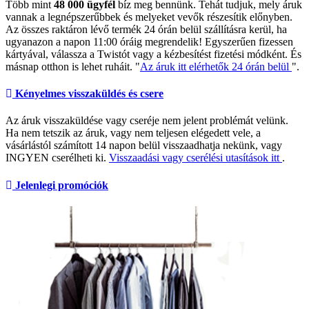
Több mint
48 000 ügyfél
bíz meg bennünk. Tehát tudjuk, mely áruk
vannak a legnépszerűbbek és melyeket vevők részesítik előnyben.
Az összes raktáron lévő termék 24 órán belül szállításra kerül, ha
ugyanazon a napon 11:00 óráig megrendelik! Egyszerűen fizessen
kártyával, válassza a Twistót vagy a kézbesítést fizetési módként. És
másnap otthon is lehet ruháit. "
Az áruk itt elérhetők 24 órán belül
".
Kényelmes visszaküldés és csere
Az áruk visszaküldése vagy cseréje nem jelent problémát velünk.
Ha nem tetszik az áruk, vagy nem teljesen elégedett vele, a
vásárlástól számított 14 napon belül visszaadhatja nekünk, vagy
INGYEN cserélheti ki.
Visszaadási vagy cserélési utasítások itt
.
Jelenlegi promóciók