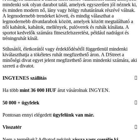
mindenki sok olyan darabot talál, amelyek egyszerűen jól néznek ki,
és minden modern nő, lány vagy hölgy ruhatárának részévé válnak.
A legmodernebb trendeket követi, és mindig választhat a
legmodernebb divatdarabok között, amelyek között megtalálható a
női kabátok, kabátok, mellények, pulóverek és ruhák kínálata. A
sportot kedvelők számára fitneszfelszerelést, például nadrágot és
tréningruhát kínál.
Stílusától, életkorától vagy érdeklődésétől függetlenül mindenki
kiválaszthatja a tökéletes ruhát megfizethető áron. A DStreet a
minőségi divat egyet jelent megfizethető áron mindenki számára, aki
szereti a divatot.
INGYENES szállítás
Ha több
mint 36 000 HUF
árut vásárolnak INGYEN.
50 000 + ügyfelek
Pontosan ennyi elégedett
ügyfelünk
van már.
Visszatér
Nem a termékek? Adhatod nekünk
vissza vagy cserélje ki
.