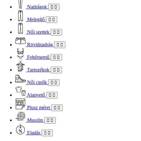
Nadrágok
Melegítő
Női szettek
Rövidnadrág
Fehérnemű
Tartozékok
Női cipők
Alapvető
Plusz méret
Muszlin
Eladás