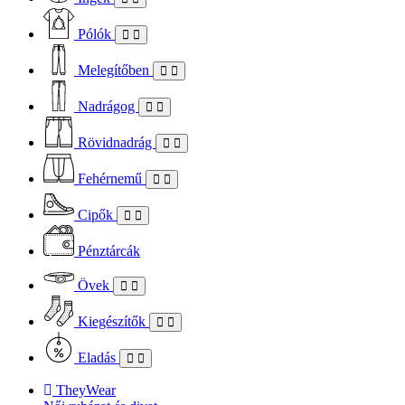
Pólók
Melegítőben
Nadrágog
Rövidnadrág
Fehérnemű
Cipők
Pénztárcák
Övek
Kiegészítők
Eladás
TheyWear