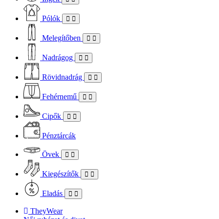
Pólók
Melegítőben
Nadrágog
Rövidnadrág
Fehérnemű
Cipők
Pénztárcák
Övek
Kiegészítők
Eladás
TheyWear