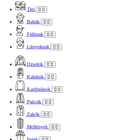
Tini
Babák
Fiúknak
Lányoknak
Dzsekik
Kabátok
Kardigánok
Pulcsik
Zakók
Mellények
Ingek