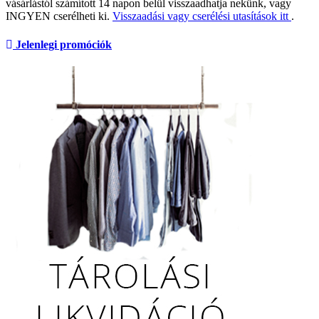
vásárlástól számított 14 napon belül visszaadhatja nekünk, vagy
INGYEN cserélheti ki.
Visszaadási vagy cserélési utasítások itt
.
Jelenlegi promóciók