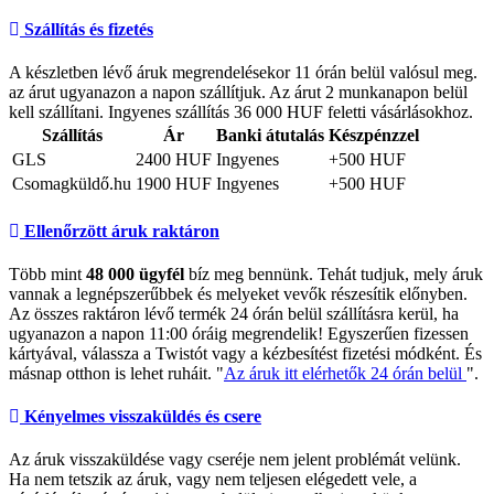
Szállítás és fizetés
A készletben lévő áruk megrendelésekor 11 órán belül valósul meg.
az árut ugyanazon a napon szállítjuk. Az árut 2 munkanapon belül
kell szállítani. Ingyenes szállítás 36 000 HUF feletti vásárlásokhoz.
Szállítás
Ár
Banki átutalás
Készpénzzel
GLS
2400 HUF
Ingyenes
+500 HUF
Csomagküldő.hu
1900 HUF
Ingyenes
+500 HUF
Ellenőrzött áruk raktáron
Több mint
48 000 ügyfél
bíz meg bennünk. Tehát tudjuk, mely áruk
vannak a legnépszerűbbek és melyeket vevők részesítik előnyben.
Az összes raktáron lévő termék 24 órán belül szállításra kerül, ha
ugyanazon a napon 11:00 óráig megrendelik! Egyszerűen fizessen
kártyával, válassza a Twistót vagy a kézbesítést fizetési módként. És
másnap otthon is lehet ruháit. "
Az áruk itt elérhetők 24 órán belül
".
Kényelmes visszaküldés és csere
Az áruk visszaküldése vagy cseréje nem jelent problémát velünk.
Ha nem tetszik az áruk, vagy nem teljesen elégedett vele, a