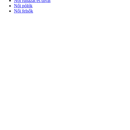
Női ruházat és divat
Női pólók
Női felsők