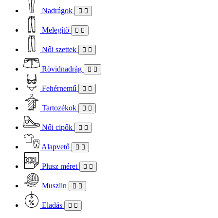
Nadrágok
Melegítő
Női szettek
Rövidnadrág
Fehérnemű
Tartozékok
Női cipők
Alapvető
Plusz méret
Muszlin
Eladás