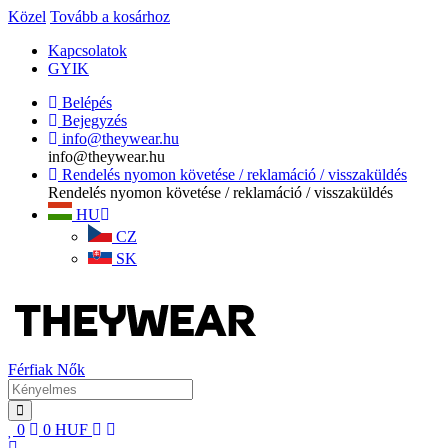
Közel
Tovább a kosárhoz
Kapcsolatok
GYIK
Belépés
Bejegyzés
info@theywear.hu
info@theywear.hu
Rendelés nyomon követése / reklamáció / visszaküldés
Rendelés nyomon követése / reklamáció / visszaküldés
HU
CZ
SK
Férfiak
Nők
0
0
HUF