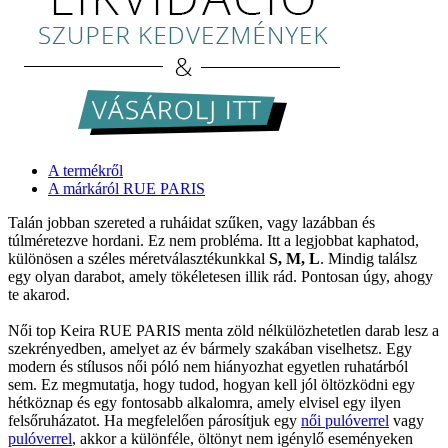
A termékről
A márkáról RUE PARIS
Talán jobban szereted a ruháidat szűken, vagy lazábban és
túlméretezve hordani. Ez nem probléma. Itt a legjobbat kaphatod,
különösen a széles méretválasztékunkkal
S, M, L
. Mindig találsz
egy olyan darabot, amely tökéletesen illik rád. Pontosan úgy, ahogy
te akarod.
Női top Keira RUE PARIS menta zöld nélkülözhetetlen darab lesz a
szekrényedben, amelyet az év bármely szakában viselhetsz. Egy
modern és stílusos női póló nem hiányozhat egyetlen ruhatárból
sem. Ez megmutatja, hogy tudod, hogyan kell jól öltözködni egy
hétköznap és egy fontosabb alkalomra, amely elvisel egy ilyen
felsőruházatot. Ha megfelelően párosítjuk egy
női pulóverrel
vagy
pulóverrel
, akkor a különféle, öltönyt nem igénylő eseményeken