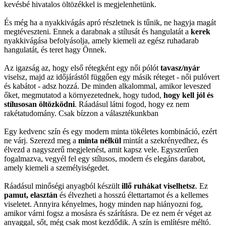
kevésbé hivatalos öltözékkel is megjelenhetünk.
És még ha a nyakkivágás apró részletnek is tűnik, ne hagyja magát
megtéveszteni. Ennek a darabnak a stílusát és hangulatát a
kerek
nyakkivágása befolyásolja, amely kiemeli az egész ruhadarab
hangulatát, és teret hagy Önnek.
Az igazság az, hogy első rétegként egy női pólót
tavasz/nyár
viselsz, majd az időjárástól függően egy másik réteget - női pulóvert
és kabátot - adsz hozzá. De minden alkalommal, amikor leveszed
őket, megmutatod a környezetednek, hogy tudod,
hogy kell jól és
stílusosan öltözködni
. Ráadásul látni fogod, hogy ez nem
rakétatudomány. Csak bízzon a választékunkban
Egy kedvenc szín és egy modern minta tökéletes kombináció, ezért
ne várj. Szerezd meg a
minta nélkül
mintát a szekrényedhez, és
élvezd a nagyszerű megjelenést, amit kapsz vele. Egyszerűen
fogalmazva, vegyél fel egy stílusos, modern és elegáns darabot,
amely kiemeli a személyiségedet.
Ráadásul minőségi anyagból készült
illő ruhákat viselhetsz
. Ez
pamut, elasztán
és élvezheti a hosszú élettartamot és a kellemes
viseletet. Annyira kényelmes, hogy minden nap hiányozni fog,
amikor várni fogsz a mosásra és szárításra. De ez nem ér véget az
anyaggal, sőt, még csak most kezdődik. A szín is említésre méltó.