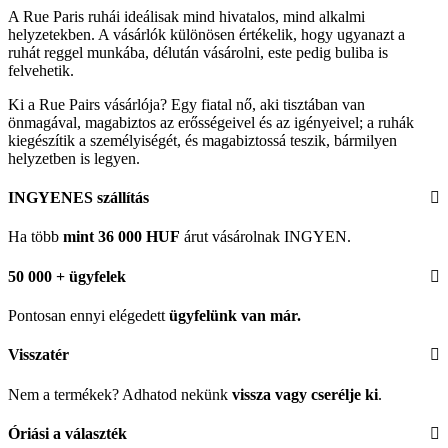
A Rue Paris ruhái ideálisak mind hivatalos, mind alkalmi
helyzetekben. A vásárlók különösen értékelik, hogy ugyanazt a
ruhát reggel munkába, délután vásárolni, este pedig buliba is
felvehetik.
Ki a Rue Pairs vásárlója? Egy fiatal nő, aki tisztában van
önmagával, magabiztos az erősségeivel és az igényeivel; a ruhák
kiegészítik a személyiségét, és magabiztossá teszik, bármilyen
helyzetben is legyen.
INGYENES szállítás
Ha több
mint 36 000 HUF
árut vásárolnak INGYEN.
50 000 + ügyfelek
Pontosan ennyi elégedett
ügyfelünk
van már.
Visszatér
Nem a termékek? Adhatod nekünk
vissza vagy cserélje ki
.
Óriási a választék