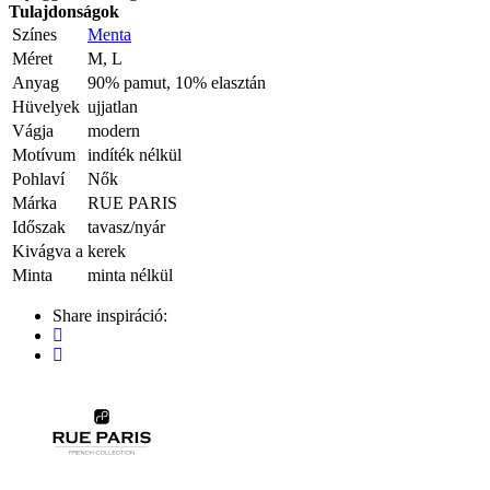
Tulajdonságok
Színes
Menta
Méret
M, L
Anyag
90% pamut, 10% elasztán
Hüvelyek
ujjatlan
Vágja
modern
Motívum
indíték nélkül
Pohlaví
Nők
Márka
RUE PARIS
Időszak
tavasz/nyár
Kivágva a
kerek
Minta
minta nélkül
Share inspiráció: