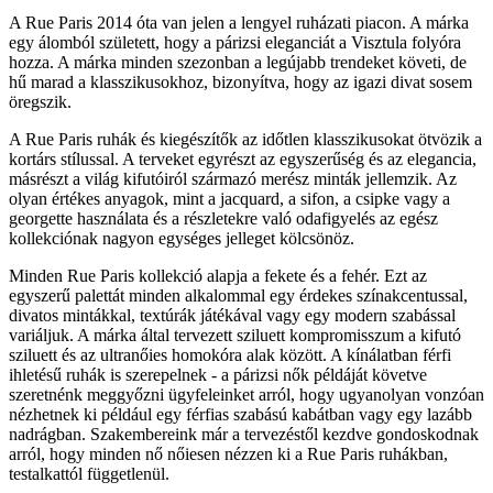
A Rue Paris 2014 óta van jelen a lengyel ruházati piacon. A márka
egy álomból született, hogy a párizsi eleganciát a Visztula folyóra
hozza. A márka minden szezonban a legújabb trendeket követi, de
hű marad a klasszikusokhoz, bizonyítva, hogy az igazi divat sosem
öregszik.
A Rue Paris ruhák és kiegészítők az időtlen klasszikusokat ötvözik a
kortárs stílussal. A terveket egyrészt az egyszerűség és az elegancia,
másrészt a világ kifutóiról származó merész minták jellemzik. Az
olyan értékes anyagok, mint a jacquard, a sifon, a csipke vagy a
georgette használata és a részletekre való odafigyelés az egész
kollekciónak nagyon egységes jelleget kölcsönöz.
Minden Rue Paris kollekció alapja a fekete és a fehér. Ezt az
egyszerű palettát minden alkalommal egy érdekes színakcentussal,
divatos mintákkal, textúrák játékával vagy egy modern szabással
variáljuk. A márka által tervezett sziluett kompromisszum a kifutó
sziluett és az ultranőies homokóra alak között. A kínálatban férfi
ihletésű ruhák is szerepelnek - a párizsi nők példáját követve
szeretnénk meggyőzni ügyfeleinket arról, hogy ugyanolyan vonzóan
nézhetnek ki például egy férfias szabású kabátban vagy egy lazább
nadrágban. Szakembereink már a tervezéstől kezdve gondoskodnak
arról, hogy minden nő nőiesen nézzen ki a Rue Paris ruhákban,
testalkattól függetlenül.