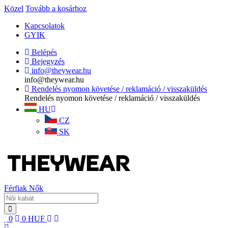
Közel
Tovább a kosárhoz
Kapcsolatok
GYIK
Belépés
Bejegyzés
info@theywear.hu
info@theywear.hu
Rendelés nyomon követése / reklamáció / visszaküldés
Rendelés nyomon követése / reklamáció / visszaküldés
HU
CZ
SK
Férfiak
Nők
0
0
HUF