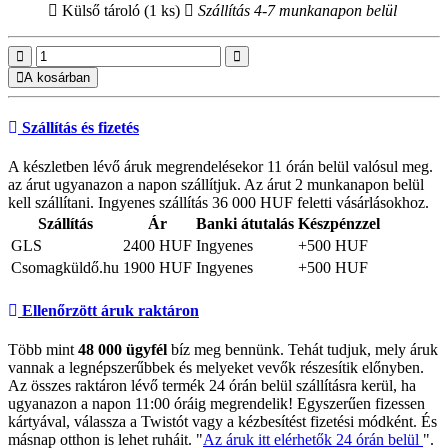
Külső tároló (1 ks)
Szállítás 4-7 munkanapon belül
A kosárban
Szállítás és fizetés
A készletben lévő áruk megrendelésekor 11 órán belül valósul meg.
az árut ugyanazon a napon szállítjuk. Az árut 2 munkanapon belül
kell szállítani. Ingyenes szállítás 36 000 HUF feletti vásárlásokhoz.
Szállítás
Ár
Banki átutalás
Készpénzzel
GLS
2400 HUF
Ingyenes
+500 HUF
Csomagküldő.hu
1900 HUF
Ingyenes
+500 HUF
Ellenőrzött áruk raktáron
Több mint
48 000 ügyfél
bíz meg bennünk. Tehát tudjuk, mely áruk
vannak a legnépszerűbbek és melyeket vevők részesítik előnyben.
Az összes raktáron lévő termék 24 órán belül szállításra kerül, ha
ugyanazon a napon 11:00 óráig megrendelik! Egyszerűen fizessen
kártyával, válassza a Twistót vagy a kézbesítést fizetési módként. És
másnap otthon is lehet ruháit. "
Az áruk itt elérhetők 24 órán belül
".