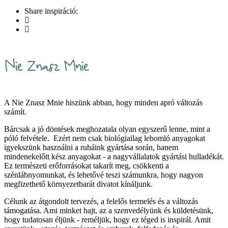
Share inspiráció:
A Nie Znasz Mnie hiszünk abban, hogy minden apró változás
számít.
Bárcsak a jó döntések meghozatala olyan egyszerű lenne, mint a
póló felvétele. Ezért nem csak biológiailag lebomló anyagokat
igyekszünk használni a ruháink gyártása során, hanem
mindenekelőtt kész anyagokat - a nagyvállalatok gyártási hulladékát.
Ez természeti erőforrásokat takarít meg, csökkenti a
szénlábnyomunkat, és lehetővé teszi számunkra, hogy nagyon
megfizethető környezetbarát divatot kínáljunk.
Célunk az átgondolt tervezés, a felelős termelés és a változás
támogatása. Ami minket hajt, az a szenvedélyünk és küldetésünk,
hogy tudatosan éljünk - reméljük, hogy ez téged is inspirál. Amit