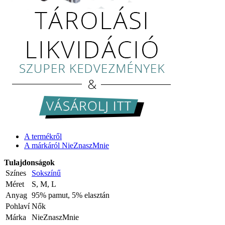
A termékről
A márkáról NieZnaszMnie
Tulajdonságok
Színes
Sokszínű
Méret
S, M, L
Anyag
95% pamut, 5% elasztán
Pohlaví
Nők
Márka
NieZnaszMnie