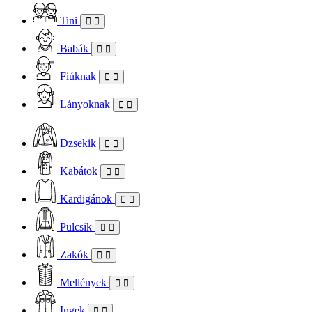
Tini
Babák
Fiúknak
Lányoknak
Dzsekik
Kabátok
Kardigánok
Pulcsik
Zakók
Mellények
Ingek