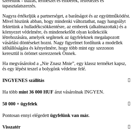
szeretünk - utazás, természet és emberek, felfedezés és
tapasztalatszerzés.
Nagyra értékeljük a partnerséget, a barátságot és az együttműködést.
Mivel hiszünk abban, hogy mindenki változtathat, nagy hangsúlyt
fektetünk a hulladékcsökkentésre, az emberek (alkalmazottak) és a
környezet védelmére, és mindenekelőtt olyan kollekciók
létrehozására, amelyek segítenek az ügyfeleknek megalapozott
vásárlási döntéseket hozni. Nagy figyelmet fordítunk a modellek
időtállóságára és kényelmére, hogy több mint egy szezonon
keresztül is örömet szerezzenek Önnek.
Ha megvásárolod a „Nie Znasz Mnie”, egy klassz terméket kapsz,
és egy lépést teszel a bolygónk védelme felé.
INGYENES szállítás
Ha több
mint 36 000 HUF
árut vásárolnak INGYEN.
50 000 + ügyfelek
Pontosan ennyi elégedett
ügyfelünk
van már.
Visszatér