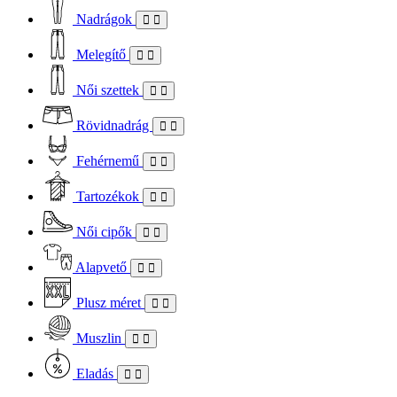
Nadrágok
Melegítő
Női szettek
Rövidnadrág
Fehérnemű
Tartozékok
Női cipők
Alapvető
Plusz méret
Muszlin
Eladás