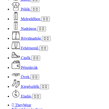
Pólók
Melegítőben
Nadrágog
Rövidnadrág
Fehérnemű
Cipők
Pénztárcák
Övek
Kiegészítők
Eladás
TheyWear