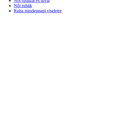
Női ruházat és divat
Női ruhák
Ruha mindennapi viseletre