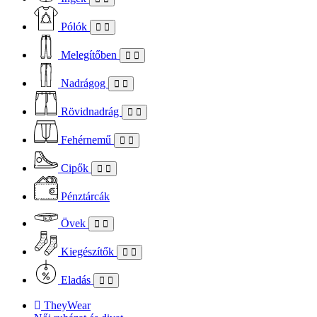
Pólók
Melegítőben
Nadrágog
Rövidnadrág
Fehérnemű
Cipők
Pénztárcák
Övek
Kiegészítők
Eladás
TheyWear