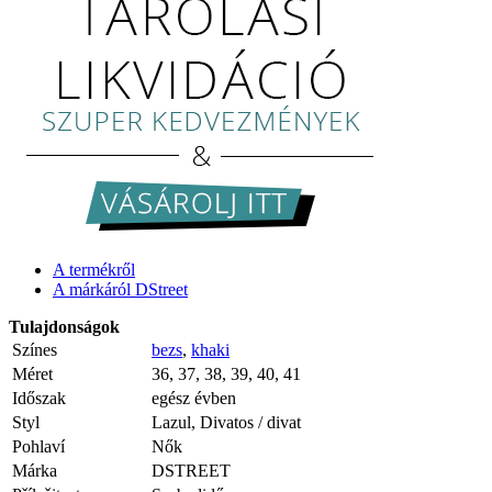
A termékről
A márkáról DStreet
Tulajdonságok
Színes
bezs
,
khaki
Méret
36, 37, 38, 39, 40, 41
Időszak
egész évben
Styl
Lazul, Divatos / divat
Pohlaví
Nők
Márka
DSTREET