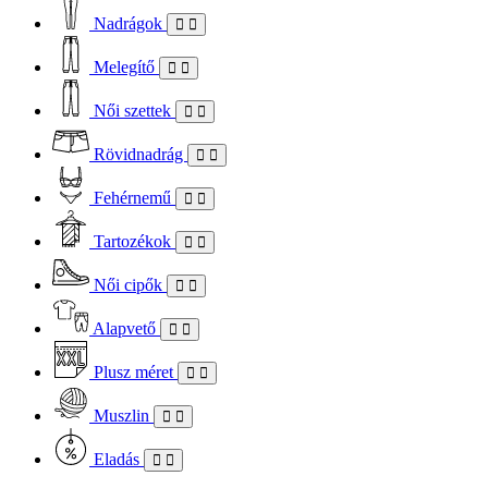
Nadrágok
Melegítő
Női szettek
Rövidnadrág
Fehérnemű
Tartozékok
Női cipők
Alapvető
Plusz méret
Muszlin
Eladás