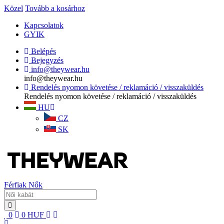
Közel
Tovább a kosárhoz
Kapcsolatok
GYIK
Belépés
Bejegyzés
info@theywear.hu
info@theywear.hu
Rendelés nyomon követése / reklamáció / visszaküldés
Rendelés nyomon követése / reklamáció / visszaküldés
HU
CZ
SK
Férfiak
Nők
0
0
HUF