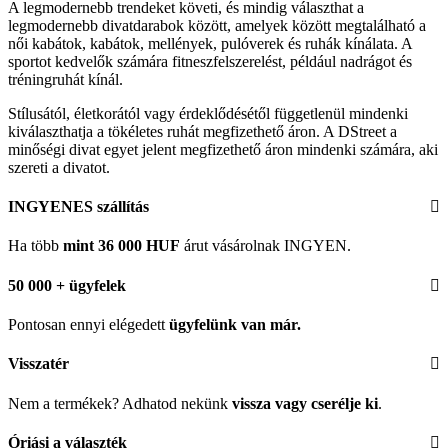
A legmodernebb trendeket követi, és mindig választhat a
legmodernebb divatdarabok között, amelyek között megtalálható a
női kabátok, kabátok, mellények, pulóverek és ruhák kínálata. A
sportot kedvelők számára fitneszfelszerelést, például nadrágot és
tréningruhát kínál.
Stílusától, életkorától vagy érdeklődésétől függetlenül mindenki
kiválaszthatja a tökéletes ruhát megfizethető áron. A DStreet a
minőségi divat egyet jelent megfizethető áron mindenki számára, aki
szereti a divatot.
INGYENES szállítás
Ha több
mint 36 000 HUF
árut vásárolnak INGYEN.
50 000 + ügyfelek
Pontosan ennyi elégedett
ügyfelünk
van már.
Visszatér
Nem a termékek? Adhatod nekünk
vissza vagy cserélje ki
.
Óriási a választék