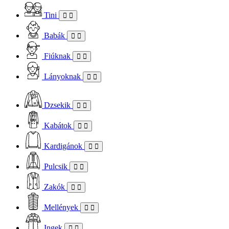
Tini
Babák
Fiúknak
Lányoknak
Dzsekik
Kabátok
Kardigánok
Pulcsik
Zakók
Mellények
Ingek