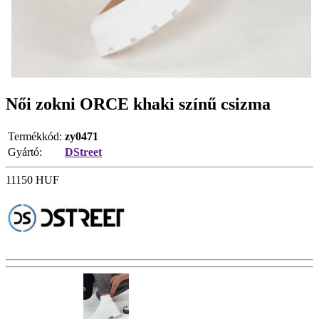
Női zokni ORCE khaki színű csizma
Termékkód:
zy0471
Gyártó:
DStreet
11150
HUF