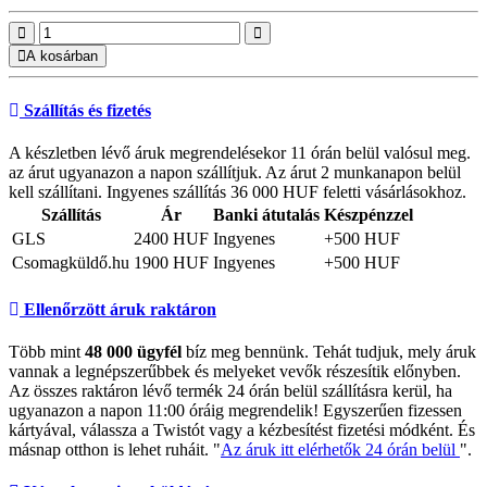
A kosárban
Szállítás és fizetés
A készletben lévő áruk megrendelésekor 11 órán belül valósul meg.
az árut ugyanazon a napon szállítjuk. Az árut 2 munkanapon belül
kell szállítani. Ingyenes szállítás 36 000 HUF feletti vásárlásokhoz.
Szállítás
Ár
Banki átutalás
Készpénzzel
GLS
2400 HUF
Ingyenes
+500 HUF
Csomagküldő.hu
1900 HUF
Ingyenes
+500 HUF
Ellenőrzött áruk raktáron
Több mint
48 000 ügyfél
bíz meg bennünk. Tehát tudjuk, mely áruk
vannak a legnépszerűbbek és melyeket vevők részesítik előnyben.
Az összes raktáron lévő termék 24 órán belül szállításra kerül, ha
ugyanazon a napon 11:00 óráig megrendelik! Egyszerűen fizessen
kártyával, válassza a Twistót vagy a kézbesítést fizetési módként. És
másnap otthon is lehet ruháit. "
Az áruk itt elérhetők 24 órán belül
".