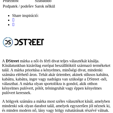
Příležitost
Szabadidő
Podpatek / podešev
Sarok nélkül
Share inspiráció:
A
DStreet
márka a női és férfi divat teljes választékát kínálja.
Kínálatunkban kizárólag európai beszállítóktól származó termékeket
talál. A márka prioritása a kényelmes, minőségi divat, mindenki
számára elérhető áron. Tehát akár úriember, akinek stílusos kabátra,
kabátra, kabátra, ingre vagy nadrágra van szüksége a DStreet -nél,
választhat. A márka olyan sportolókra is gondol, akik otthon
kényelmes pulóvert, pólót, tréningruhát vagy éppen kényelmes
pulóvert keresnek.
A hölgyek számára a márka most széles választékot kínál, amelyben
mindenki sok olyan darabot talál, amelyek egyszerűen jól néznek ki,
és minden modern nő, lány vagy hölgy ruhatárának részévé válnak.