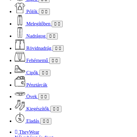
Pólók
Melegítőben
Nadrágog
Rövidnadrág
Fehérnemű
Cipők
Pénztárcák
Övek
Kiegészítők
Eladás
TheyWear