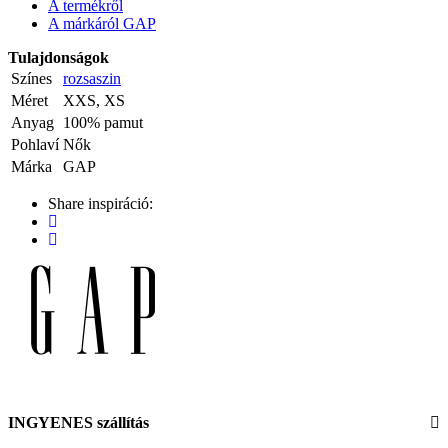
A termékről
A márkáról GAP
Tulajdonságok
Színes
rozsaszin
Méret
XXS, XS
Anyag
100% pamut
Pohlaví
Nők
Márka
GAP
Share inspiráció:
INGYENES szállítás