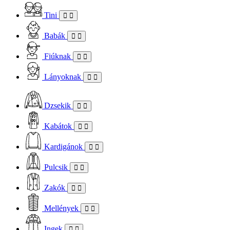
Tini
Babák
Fiúknak
Lányoknak
Dzsekik
Kabátok
Kardigánok
Pulcsik
Zakók
Mellények
Ingek