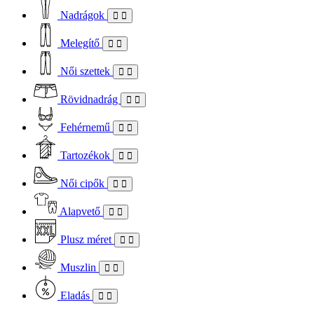
Nadrágok
Melegítő
Női szettek
Rövidnadrág
Fehérnemű
Tartozékok
Női cipők
Alapvető
Plusz méret
Muszlin
Eladás