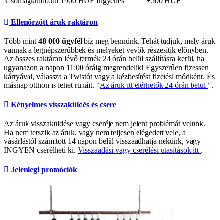
Csomagküldő.hu
1900 HUF
Ingyenes
+500 HUF
Ellenőrzött áruk raktáron
Több mint
48 000 ügyfél
bíz meg bennünk. Tehát tudjuk, mely áruk
vannak a legnépszerűbbek és melyeket vevők részesítik előnyben.
Az összes raktáron lévő termék 24 órán belül szállításra kerül, ha
ugyanazon a napon 11:00 óráig megrendelik! Egyszerűen fizessen
kártyával, válassza a Twistót vagy a kézbesítést fizetési módként. És
másnap otthon is lehet ruháit. "
Az áruk itt elérhetők 24 órán belül
".
Kényelmes visszaküldés és csere
Az áruk visszaküldése vagy cseréje nem jelent problémát velünk.
Ha nem tetszik az áruk, vagy nem teljesen elégedett vele, a
vásárlástól számított 14 napon belül visszaadhatja nekünk, vagy
INGYEN cserélheti ki.
Visszaadási vagy cserélési utasítások itt
.
Jelenlegi promóciók