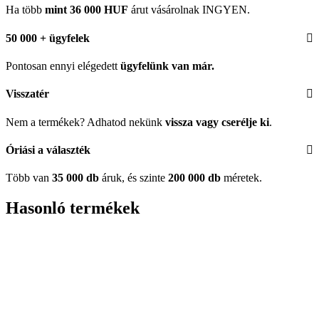
Ha több
mint 36 000 HUF
árut vásárolnak INGYEN.
50 000 + ügyfelek
Pontosan ennyi elégedett
ügyfelünk
van már.
Visszatér
Nem a termékek? Adhatod nekünk
vissza vagy cserélje ki
.
Óriási a választék
Több van
35 000 db
áruk, és szinte
200 000 db
méretek.
Hasonló termékek