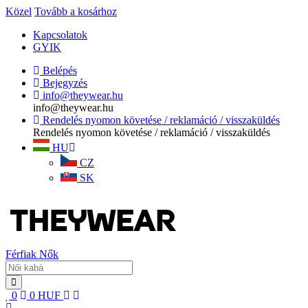
Közel
Tovább a kosárhoz
Kapcsolatok
GYIK
Belépés
Bejegyzés
info@theywear.hu
info@theywear.hu
Rendelés nyomon követése / reklamáció / visszaküldés
Rendelés nyomon követése / reklamáció / visszaküldés
HU
CZ
SK
Férfiak
Nők
0
0
HUF