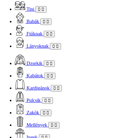
Tini
Babák
Fiúknak
Lányoknak
Dzsekik
Kabátok
Kardigánok
Pulcsik
Zakók
Mellények
Ingek