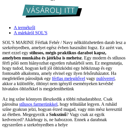
A termékről
A márkáról SOL'S
SOL'S MARINE Férfiak Fehér / Navy nélkülözhetetlen darab lesz a
szekrényedben, amelyet egész évben használni fogsz. Ez azért van,
mert ezzel egy
stílusos, mégis praktikus darabot kapsz,
amelyben munkába és játékba is mehetsz
. Egy modern és stílusos
férfi póló nem hiányozhat egyetlen ruhatárból sem. Ez megmutatja,
hogy tudod, hogyan kell jól öltözködni egy hétköznap és egy
fontosabb alkalomra, amely elvisel egy ilyen felsőruházatot. Ha
megfelelően párosítjuk egy
férfias melegítővel
vagy
pulóverrel
,
akkor a különféle, öltönyt nem igénylő eseményeken kevésbé
hivatalos öltözékkel is megjeleníthetünk
Az ing színe könnyen illeszkedik a többi ruhadarabhoz. Csak
párosítsa
stílusos farmerünkkel
, hogy telitalálat legyen. A ruháid
színe gyakran jelzi, hogyan érzed magad, vagy min mész keresztül
az életben. Megegyezik a
Sokszínű
? Vagy csak az egyik
kedvenced? Akárhogy is, ne habozzon. Ennek a darabnak
egyszerűen a szekrényedben a helye