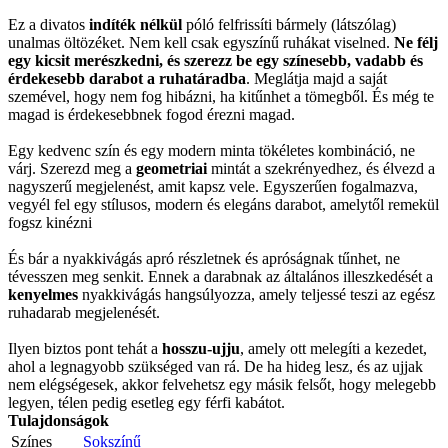
Ez a divatos
indíték nélkül
póló felfrissíti bármely (látszólag)
unalmas öltözéket. Nem kell csak egyszínű ruhákat viselned.
Ne félj
egy kicsit merészkedni, és szerezz be egy színesebb, vadabb és
érdekesebb darabot a ruhatáradba
. Meglátja majd a saját
szemével, hogy nem fog hibázni, ha kitűnhet a tömegből. És még te
magad is érdekesebbnek fogod érezni magad.
Egy kedvenc szín és egy modern minta tökéletes kombináció, ne
várj. Szerezd meg a
geometriai
mintát a szekrényedhez, és élvezd a
nagyszerű megjelenést, amit kapsz vele. Egyszerűen fogalmazva,
vegyél fel egy stílusos, modern és elegáns darabot, amelytől remekül
fogsz kinézni
És bár a nyakkivágás apró részletnek és apróságnak tűnhet, ne
tévesszen meg senkit. Ennek a darabnak az általános illeszkedését a
kenyelmes
nyakkivágás hangsúlyozza, amely teljessé teszi az egész
ruhadarab megjelenését.
Ilyen biztos pont tehát a
hosszu-ujju
, amely ott melegíti a kezedet,
ahol a legnagyobb szükséged van rá. De ha hideg lesz, és az ujjak
nem elégségesek, akkor felvehetsz egy másik felsőt, hogy melegebb
legyen, télen pedig esetleg egy férfi kabátot.
Tulajdonságok
Színes
Sokszínű