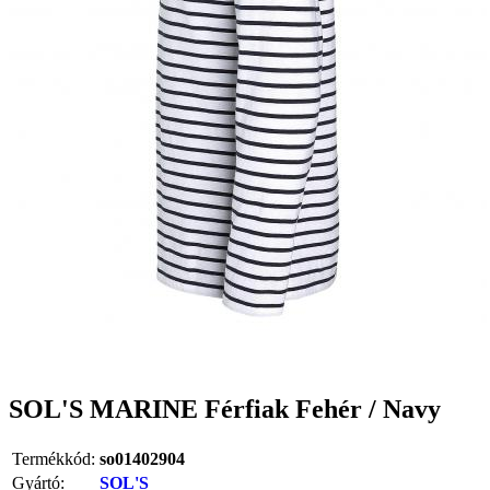
SOL'S MARINE Férfiak Fehér / Navy
Termékkód:
so01402904
Gyártó:
SOL'S