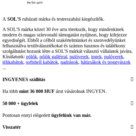
A
SOL'S
ruházati márka és testreszabási kiegészítők.
A SOL'S márka közel 30 éve arra törekszik, hogy mindenkinek
modern és magas színvonalú támogatást nyújtson, hogy kifejezze
egyediségét. Ebből a célból szakértelmünket és szenvedélyünket
felhasználva textilválasztékokat és számos hasznos és találékony
szolgáltatást hozunk létre a SOL'S márkát választó vállalatok javára.
Kínálatunk:
pólók
,
pólók gallérral
,
pulóverek
,
ingek
,
pulóverek
,
télikabátok
,
softshell kabátok
,
nadrágok
,
hátizsákok és poggyászok
...
INGYENES szállítás
Ha több
mint 36 000 HUF
árut vásárolnak INGYEN.
50 000 + ügyfelek
Pontosan ennyi elégedett
ügyfelünk
van már.
Visszatér