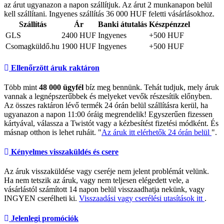
az árut ugyanazon a napon szállítjuk. Az árut 2 munkanapon belül
kell szállítani. Ingyenes szállítás 36 000 HUF feletti vásárlásokhoz.
Szállítás
Ár
Banki átutalás
Készpénzzel
GLS
2400 HUF
Ingyenes
+500 HUF
Csomagküldő.hu
1900 HUF
Ingyenes
+500 HUF
Ellenőrzött áruk raktáron
Több mint
48 000 ügyfél
bíz meg bennünk. Tehát tudjuk, mely áruk
vannak a legnépszerűbbek és melyeket vevők részesítik előnyben.
Az összes raktáron lévő termék 24 órán belül szállításra kerül, ha
ugyanazon a napon 11:00 óráig megrendelik! Egyszerűen fizessen
kártyával, válassza a Twistót vagy a kézbesítést fizetési módként. És
másnap otthon is lehet ruháit. "
Az áruk itt elérhetők 24 órán belül
".
Kényelmes visszaküldés és csere
Az áruk visszaküldése vagy cseréje nem jelent problémát velünk.
Ha nem tetszik az áruk, vagy nem teljesen elégedett vele, a
vásárlástól számított 14 napon belül visszaadhatja nekünk, vagy
INGYEN cserélheti ki.
Visszaadási vagy cserélési utasítások itt
.
Jelenlegi promóciók