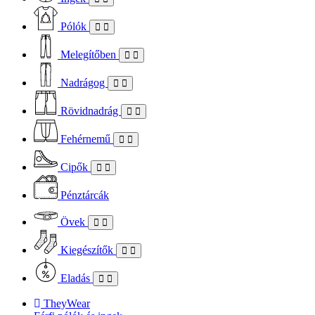
Pólók
Melegítőben
Nadrágog
Rövidnadrág
Fehérnemű
Cipők
Pénztárcák
Övek
Kiegészítők
Eladás
TheyWear