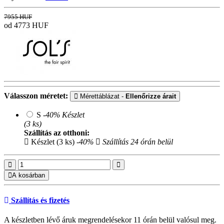
7955 HUF
od 4773
HUF
Válasszon méretet:
Mérettáblázat -
Ellenőrizze árait
S
-40%
Készlet
(3 ks)
Szállítás az otthoni:
Készlet (3 ks)
-40%
Szállítás 24 órán belül
A kosárban
Szállítás és fizetés
A készletben lévő áruk megrendelésekor 11 órán belül valósul meg.