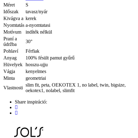
Méret
S
Időszak
tavasz/nyár
Kivágva a
kerek
Nyomtatás
a-nyomtatasi
Motívum
indíték nélkül
Praní a
30°
údržba
Pohlaví
Férfiak
Anyag
100% fésült pamut gyűrű
Hüvelyek
hosszu-ujju
Vágja
kenyelmes
Minta
geometriai
slim fit, peta, OEKOTEX 1, no label, twin, bigsize,
Vlastnosti
oekotex1, nolabel, slimfit
Share inspiráció: