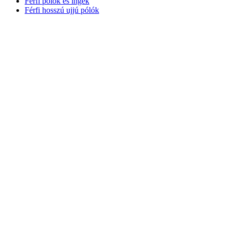
Férfi pólók és ingek
Férfi hosszú ujjú pólók