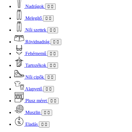
Nadrágok
Melegítő
Női szettek
Rövidnadrág
Fehérnemű
Tartozékok
Női cipők
Alapvető
Plusz méret
Muszlin
Eladás