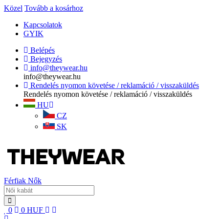
Közel
Tovább a kosárhoz
Kapcsolatok
GYIK
Belépés
Bejegyzés
info@theywear.hu
info@theywear.hu
Rendelés nyomon követése / reklamáció / visszaküldés
Rendelés nyomon követése / reklamáció / visszaküldés
HU
CZ
SK
Férfiak
Nők
0
0
HUF