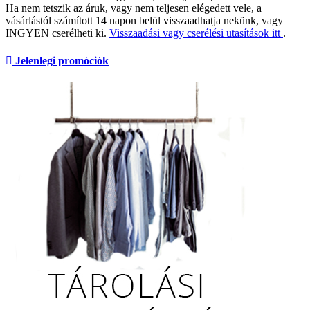
Ha nem tetszik az áruk, vagy nem teljesen elégedett vele, a
vásárlástól számított 14 napon belül visszaadhatja nekünk, vagy
INGYEN cserélheti ki.
Visszaadási vagy cserélési utasítások itt
.
Jelenlegi promóciók