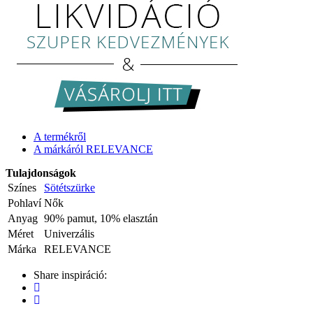
A termékről
A márkáról RELEVANCE
Tulajdonságok
Színes
Sötétszürke
Pohlaví
Nők
Anyag
90% pamut, 10% elasztán
Méret
Univerzális
Márka
RELEVANCE
Share inspiráció: