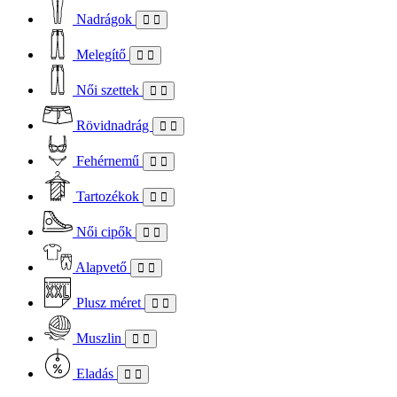
Nadrágok
Melegítő
Női szettek
Rövidnadrág
Fehérnemű
Tartozékok
Női cipők
Alapvető
Plusz méret
Muszlin
Eladás