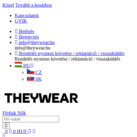
Közel
Tovább a kosárhoz
Kapcsolatok
GYIK
Belépés
Bejegyzés
info@theywear.hu
info@theywear.hu
Rendelés nyomon követése / reklamáció / visszaküldés
Rendelés nyomon követése / reklamáció / visszaküldés
HU
CZ
SK
Férfiak
Nők
0
0
HUF