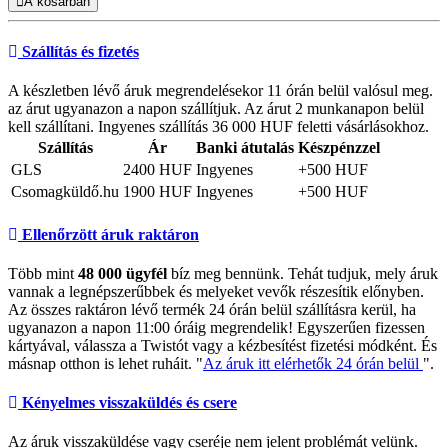
A kosárban
Szállítás és fizetés
A készletben lévő áruk megrendelésekor 11 órán belül valósul meg.
az árut ugyanazon a napon szállítjuk. Az árut 2 munkanapon belül
kell szállítani. Ingyenes szállítás 36 000 HUF feletti vásárlásokhoz.
Szállítás
Ár
Banki átutalás
Készpénzzel
GLS
2400 HUF
Ingyenes
+500 HUF
Csomagküldő.hu
1900 HUF
Ingyenes
+500 HUF
Ellenőrzött áruk raktáron
Több mint
48 000 ügyfél
bíz meg bennünk. Tehát tudjuk, mely áruk
vannak a legnépszerűbbek és melyeket vevők részesítik előnyben.
Az összes raktáron lévő termék 24 órán belül szállításra kerül, ha
ugyanazon a napon 11:00 óráig megrendelik! Egyszerűen fizessen
kártyával, válassza a Twistót vagy a kézbesítést fizetési módként. És
másnap otthon is lehet ruháit. "
Az áruk itt elérhetők 24 órán belül
".
Kényelmes visszaküldés és csere
Az áruk visszaküldése vagy cseréje nem jelent problémát velünk.