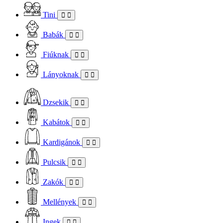
Tini
Babák
Fiúknak
Lányoknak
Dzsekik
Kabátok
Kardigánok
Pulcsik
Zakók
Mellények
Ingek