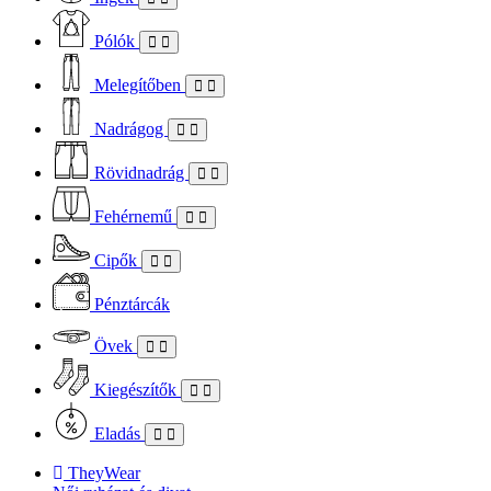
Pólók
Melegítőben
Nadrágog
Rövidnadrág
Fehérnemű
Cipők
Pénztárcák
Övek
Kiegészítők
Eladás
TheyWear