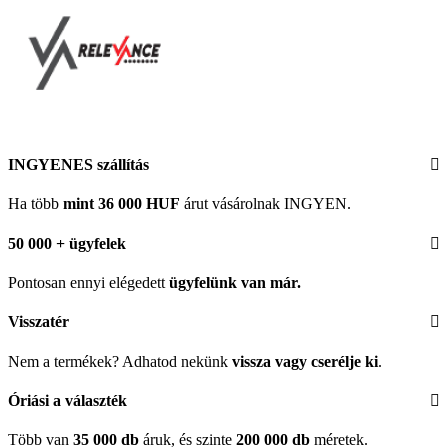
INGYENES szállítás
Ha több
mint 36 000 HUF
árut vásárolnak INGYEN.
50 000 + ügyfelek
Pontosan ennyi elégedett
ügyfelünk
van már.
Visszatér
Nem a termékek? Adhatod nekünk
vissza vagy cserélje ki
.
Óriási a választék
Több van
35 000 db
áruk, és szinte
200 000 db
méretek.