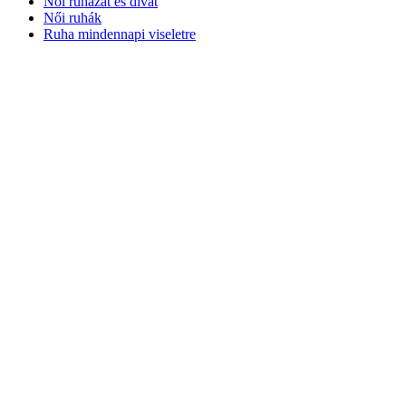
Női ruházat és divat
Női ruhák
Ruha mindennapi viseletre