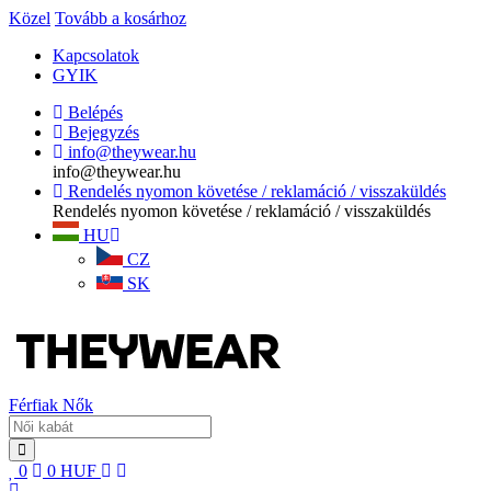
Közel
Tovább a kosárhoz
Kapcsolatok
GYIK
Belépés
Bejegyzés
info@theywear.hu
info@theywear.hu
Rendelés nyomon követése / reklamáció / visszaküldés
Rendelés nyomon követése / reklamáció / visszaküldés
HU
CZ
SK
Férfiak
Nők
0
0
HUF