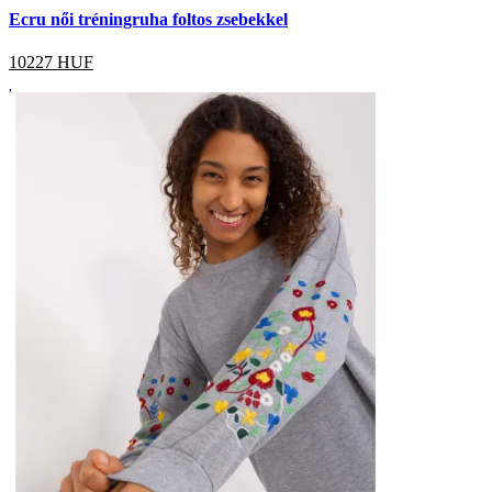
Ecru női tréningruha foltos zsebekkel
10227
HUF