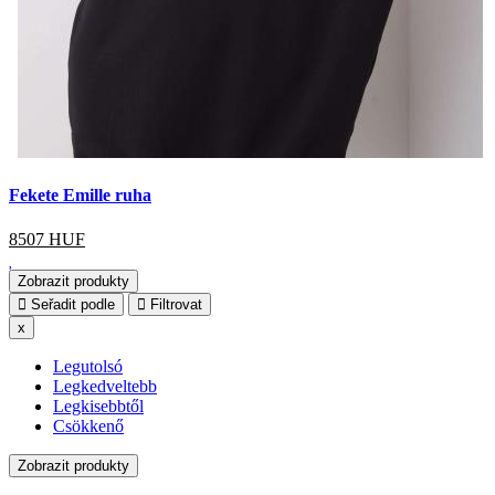
Fekete Emille ruha
8507
HUF
Zobrazit produkty
Seřadit podle
Filtrovat
x
Legutolsó
Legkedveltebb
Legkisebbtől
Csökkenő
Zobrazit produkty