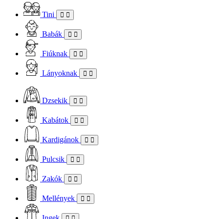
Tini
Babák
Fiúknak
Lányoknak
Dzsekik
Kabátok
Kardigánok
Pulcsik
Zakók
Mellények
Ingek