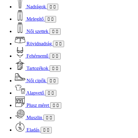
Nadrágok
Melegítő
Női szettek
Rövidnadrág
Fehérnemű
Tartozékok
Női cipők
Alapvető
Plusz méret
Muszlin
Eladás