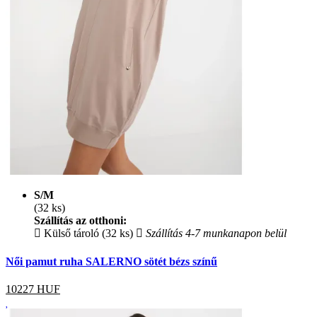
S/M
(32 ks)
Szállítás az otthoni:
Külső tároló (32 ks)
Szállítás 4-7 munkanapon belül
Női pamut ruha SALERNO sötét bézs színű
10227
HUF