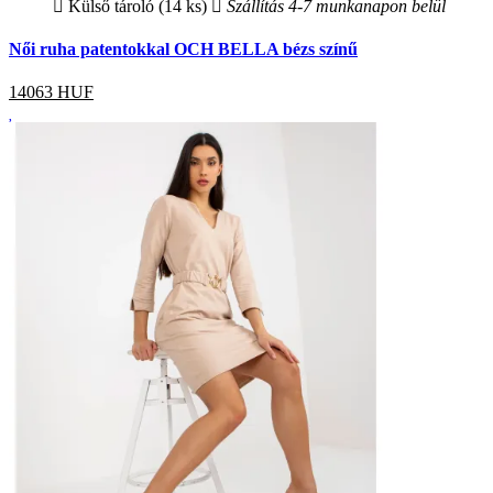
Külső tároló (14 ks)
Szállítás 4-7 munkanapon belül
Női ruha patentokkal OCH BELLA bézs színű
14063
HUF