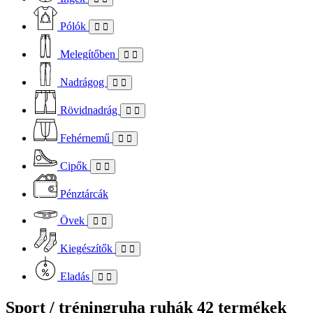
Pólók
Melegítőben
Nadrágog
Rövidnadrág
Fehérnemű
Cipők
Pénztárcák
Övek
Kiegészítők
Eladás
Sport / tréningruha ruhák
42 termékek