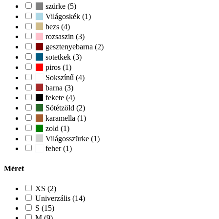
szürke (5)
Világoskék (1)
bezs (4)
rozsaszin (3)
gesztenyebarna (2)
sotetkek (3)
piros (1)
Sokszínű (4)
barna (3)
fekete (4)
Sötétzöld (2)
karamella (1)
zold (1)
Világosszürke (1)
feher (1)
Méret
XS (2)
Univerzális (14)
S (15)
M (9)