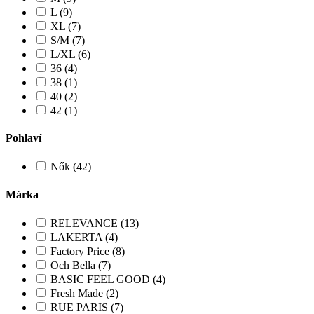
L (9)
XL (7)
S/M (7)
L/XL (6)
36 (4)
38 (1)
40 (2)
42 (1)
Pohlaví
Nők (42)
Márka
RELEVANCE (13)
LAKERTA (4)
Factory Price (8)
Och Bella (7)
BASIC FEEL GOOD (4)
Fresh Made (2)
RUE PARIS (7)