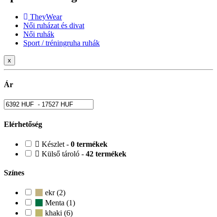
TheyWear
Női ruházat és divat
Női ruhák
Sport / tréningruha ruhák
x
Ár
Elérhetőség
Készlet -
0 termékek
Külső tároló -
42 termékek
Színes
ekr (2)
Menta (1)
khaki (6)