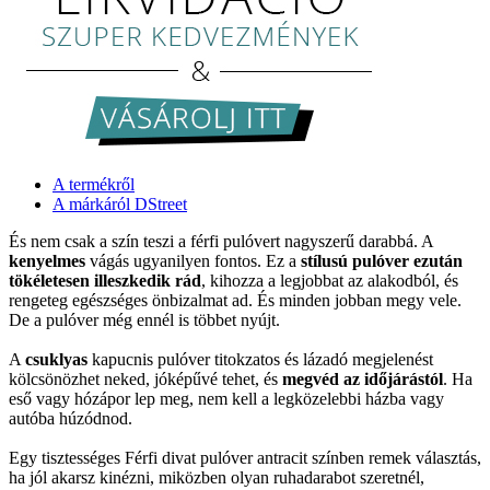
A termékről
A márkáról DStreet
És nem csak a szín teszi a férfi pulóvert nagyszerű darabbá. A
kenyelmes
vágás ugyanilyen fontos. Ez a
stílusú pulóver ezután
tökéletesen illeszkedik rád
, kihozza a legjobbat az alakodból, és
rengeteg egészséges önbizalmat ad. És minden jobban megy vele.
De a pulóver még ennél is többet nyújt.
A
csuklyas
kapucnis pulóver titokzatos és lázadó megjelenést
kölcsönözhet neked, jóképűvé tehet, és
megvéd az időjárástól
. Ha
eső vagy hózápor lep meg, nem kell a legközelebbi házba vagy
autóba húzódnod.
Egy tisztességes Férfi divat pulóver antracit színben remek választás,
ha jól akarsz kinézni, miközben olyan ruhadarabot szeretnél,