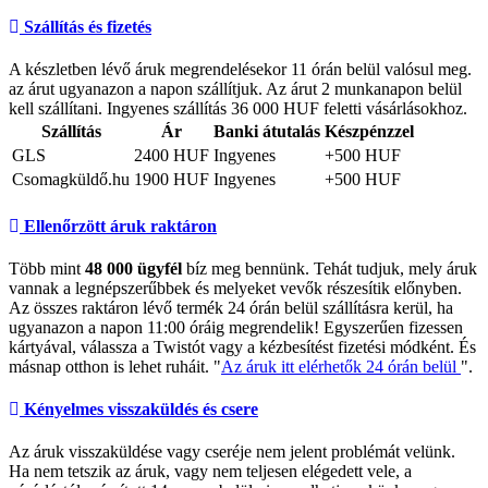
Szállítás és fizetés
A készletben lévő áruk megrendelésekor 11 órán belül valósul meg.
az árut ugyanazon a napon szállítjuk. Az árut 2 munkanapon belül
kell szállítani. Ingyenes szállítás 36 000 HUF feletti vásárlásokhoz.
Szállítás
Ár
Banki átutalás
Készpénzzel
GLS
2400 HUF
Ingyenes
+500 HUF
Csomagküldő.hu
1900 HUF
Ingyenes
+500 HUF
Ellenőrzött áruk raktáron
Több mint
48 000 ügyfél
bíz meg bennünk. Tehát tudjuk, mely áruk
vannak a legnépszerűbbek és melyeket vevők részesítik előnyben.
Az összes raktáron lévő termék 24 órán belül szállításra kerül, ha
ugyanazon a napon 11:00 óráig megrendelik! Egyszerűen fizessen
kártyával, válassza a Twistót vagy a kézbesítést fizetési módként. És
másnap otthon is lehet ruháit. "
Az áruk itt elérhetők 24 órán belül
".
Kényelmes visszaküldés és csere
Az áruk visszaküldése vagy cseréje nem jelent problémát velünk.
Ha nem tetszik az áruk, vagy nem teljesen elégedett vele, a