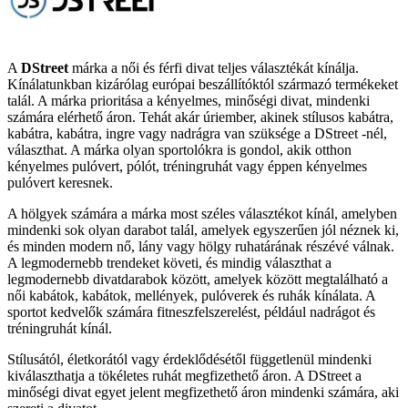
A
DStreet
márka a női és férfi divat teljes választékát kínálja.
Kínálatunkban kizárólag európai beszállítóktól származó termékeket
talál. A márka prioritása a kényelmes, minőségi divat, mindenki
számára elérhető áron. Tehát akár úriember, akinek stílusos kabátra,
kabátra, kabátra, ingre vagy nadrágra van szüksége a DStreet -nél,
választhat. A márka olyan sportolókra is gondol, akik otthon
kényelmes pulóvert, pólót, tréningruhát vagy éppen kényelmes
pulóvert keresnek.
A hölgyek számára a márka most széles választékot kínál, amelyben
mindenki sok olyan darabot talál, amelyek egyszerűen jól néznek ki,
és minden modern nő, lány vagy hölgy ruhatárának részévé válnak.
A legmodernebb trendeket követi, és mindig választhat a
legmodernebb divatdarabok között, amelyek között megtalálható a
női kabátok, kabátok, mellények, pulóverek és ruhák kínálata. A
sportot kedvelők számára fitneszfelszerelést, például nadrágot és
tréningruhát kínál.
Stílusától, életkorától vagy érdeklődésétől függetlenül mindenki
kiválaszthatja a tökéletes ruhát megfizethető áron. A DStreet a
minőségi divat egyet jelent megfizethető áron mindenki számára, aki