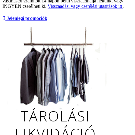
vásárlástól számított 14 napon belül visszaadhatja nekünk, vagy
INGYEN cserélheti ki.
Visszaadási vagy cserélési utasítások itt
.
Jelenlegi promóciók