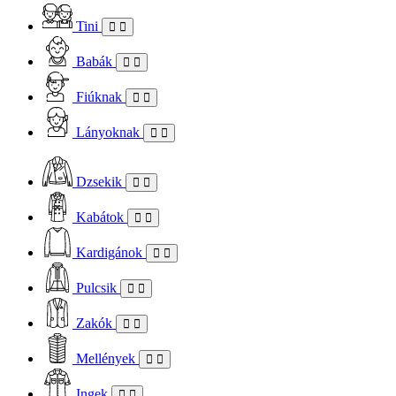
Tini
Babák
Fiúknak
Lányoknak
Dzsekik
Kabátok
Kardigánok
Pulcsik
Zakók
Mellények
Ingek