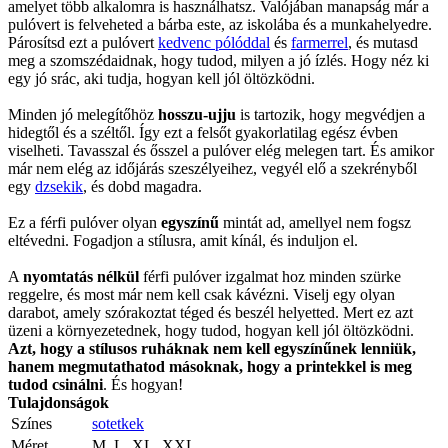
amelyet több alkalomra is használhatsz. Valójában manapság már a
pulóvert is felveheted a bárba este, az iskolába és a munkahelyedre.
Párosítsd ezt a pulóvert
kedvenc pólóddal
és
farmerrel
, és mutasd
meg a szomszédaidnak, hogy tudod, milyen a jó ízlés. Hogy néz ki
egy jó srác, aki tudja, hogyan kell jól öltözködni.
Minden jó melegítőhöz
hosszu-ujju
is tartozik, hogy megvédjen a
hidegtől és a széltől. Így ezt a felsőt gyakorlatilag egész évben
viselheti. Tavasszal és ősszel a pulóver elég melegen tart. És amikor
már nem elég az időjárás szeszélyeihez, vegyél elő a szekrényből
egy
dzsekik
, és dobd magadra.
Ez a férfi pulóver olyan
egyszínű
mintát ad, amellyel nem fogsz
eltévedni. Fogadjon a stílusra, amit kínál, és induljon el.
A
nyomtatás nélkül
férfi pulóver izgalmat hoz minden szürke
reggelre, és most már nem kell csak kávézni. Viselj egy olyan
darabot, amely szórakoztat téged és beszél helyetted. Mert ez azt
üzeni a környezetednek, hogy tudod, hogyan kell jól öltözködni.
Azt, hogy a stílusos ruháknak nem kell egyszínűnek lenniük,
hanem megmutathatod másoknak, hogy a printekkel is meg
tudod csinálni
. És hogyan!
Tulajdonságok
Színes
sotetkek
Méret
M, L, XL, XXL