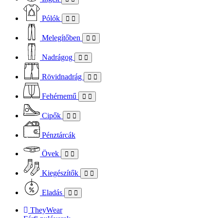
Pólók
Melegítőben
Nadrágog
Rövidnadrág
Fehérnemű
Cipők
Pénztárcák
Övek
Kiegészítők
Eladás
TheyWear