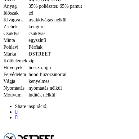
Anyag
35% poliészter, 65% pamut
Időszak
tél
Kivágva a
nyakkivágás nélkül
Zsebek
kenguru
Csuklya
csuklyas
Minta
egyszínű
Pohlaví
Férfiak
Márka
DSTREET
Kötőelemek
zip
Hüvelyek
hosszu-ujju
Fejvédelem
hood-huzozsinorral
Vágja
kenyelmes
Nyomtatás
nyomtatás nélkül
Motívum
indíték nélkül
Share inspiráció: