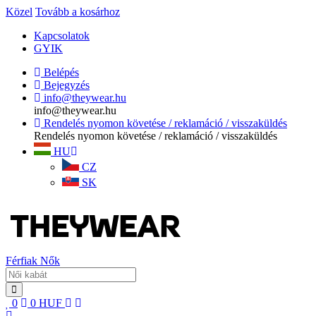
Közel
Tovább a kosárhoz
Kapcsolatok
GYIK
Belépés
Bejegyzés
info@theywear.hu
info@theywear.hu
Rendelés nyomon követése / reklamáció / visszaküldés
Rendelés nyomon követése / reklamáció / visszaküldés
HU
CZ
SK
Férfiak
Nők
0
0
HUF