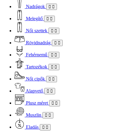
Nadrágok
Melegítő
Női szettek
Rövidnadrág
Fehérnemű
Tartozékok
Női cipők
Alapvető
Plusz méret
Muszlin
Eladás