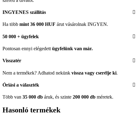
szereti a divatot.
INGYENES szállítás
Ha több
mint 36 000 HUF
árut vásárolnak INGYEN.
50 000 + ügyfelek
Pontosan ennyi elégedett
ügyfelünk
van már.
Visszatér
Nem a termékek? Adhatod nekünk
vissza vagy cserélje ki
.
Óriási a választék
Több van
35 000 db
áruk, és szinte
200 000 db
méretek.
Hasonló termékek