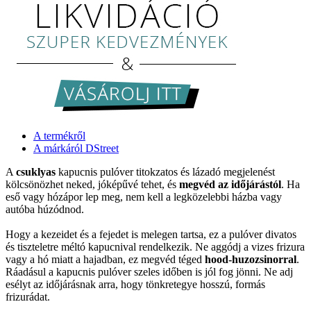
A termékről
A márkáról DStreet
A
csuklyas
kapucnis pulóver titokzatos és lázadó megjelenést
kölcsönözhet neked, jóképűvé tehet, és
megvéd az időjárástól
. Ha
eső vagy hózápor lep meg, nem kell a legközelebbi házba vagy
autóba húzódnod.
Hogy a kezeidet és a fejedet is melegen tartsa, ez a pulóver divatos
és tiszteletre méltó kapucnival rendelkezik. Ne aggódj a vizes frizura
vagy a hó miatt a hajadban, ez megvéd téged
hood-huzozsinorral
.
Ráadásul a kapucnis pulóver szeles időben is jól fog jönni. Ne adj
esélyt az időjárásnak arra, hogy tönkretegye hosszú, formás
frizurádat.