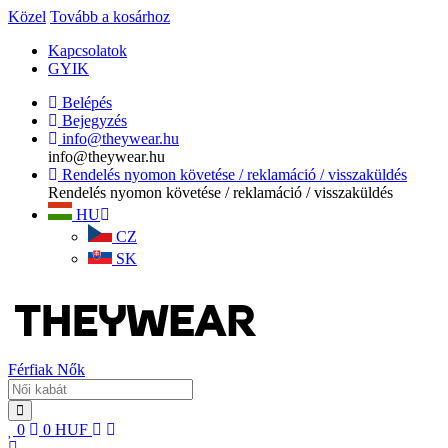
Közel
Tovább a kosárhoz
Kapcsolatok
GYIK
Belépés
Bejegyzés
info@theywear.hu
info@theywear.hu
Rendelés nyomon követése / reklamáció / visszaküldés
Rendelés nyomon követése / reklamáció / visszaküldés
HU
CZ
SK
Férfiak
Nők
0
0
HUF