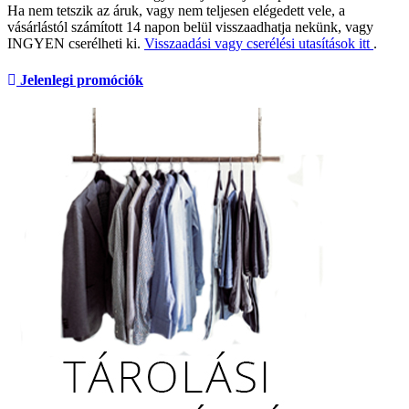
Ha nem tetszik az áruk, vagy nem teljesen elégedett vele, a
vásárlástól számított 14 napon belül visszaadhatja nekünk, vagy
INGYEN cserélheti ki.
Visszaadási vagy cserélési utasítások itt
.
Jelenlegi promóciók