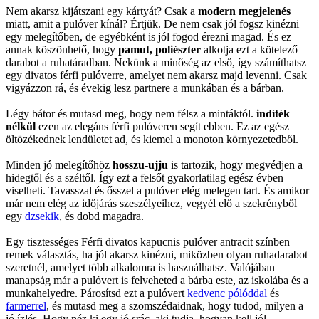
Nem akarsz kijátszani egy kártyát? Csak a
modern megjelenés
miatt, amit a pulóver kínál? Értjük. De nem csak jól fogsz kinézni
egy melegítőben, de egyébként is jól fogod érezni magad. És ez
annak köszönhető, hogy
pamut, poliészter
alkotja ezt a kötelező
darabot a ruhatáradban. Nekünk a minőség az első, így számíthatsz
egy divatos férfi pulóverre, amelyet nem akarsz majd levenni. Csak
vigyázzon rá, és évekig lesz partnere a munkában és a bárban.
Légy bátor és mutasd meg, hogy nem félsz a mintáktól.
indíték
nélkül
ezen az elegáns férfi pulóveren segít ebben. Ez az egész
öltözékednek lendületet ad, és kiemel a monoton környezetedből.
Minden jó melegítőhöz
hosszu-ujju
is tartozik, hogy megvédjen a
hidegtől és a széltől. Így ezt a felsőt gyakorlatilag egész évben
viselheti. Tavasszal és ősszel a pulóver elég melegen tart. És amikor
már nem elég az időjárás szeszélyeihez, vegyél elő a szekrényből
egy
dzsekik
, és dobd magadra.
Egy tisztességes Férfi divatos kapucnis pulóver antracit színben
remek választás, ha jól akarsz kinézni, miközben olyan ruhadarabot
szeretnél, amelyet több alkalomra is használhatsz. Valójában
manapság már a pulóvert is felveheted a bárba este, az iskolába és a
munkahelyedre. Párosítsd ezt a pulóvert
kedvenc pólóddal
és
farmerrel
, és mutasd meg a szomszédaidnak, hogy tudod, milyen a
jó ízlés. Hogy néz ki egy jó srác, aki tudja, hogyan kell jól