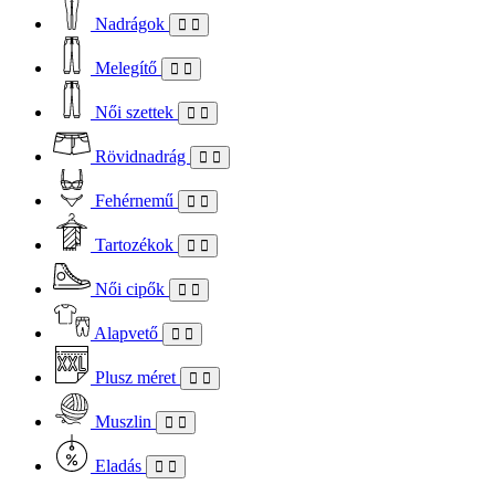
Nadrágok
Melegítő
Női szettek
Rövidnadrág
Fehérnemű
Tartozékok
Női cipők
Alapvető
Plusz méret
Muszlin
Eladás