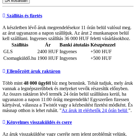
A kosárban
Szállítás és fizetés
A készletben lévő áruk megrendelésekor 11 órán belül valósul meg.
az árut ugyanazon a napon szállítjuk. Az árut 2 munkanapon belül
kell szállítani. Ingyenes szállítás 36 000 HUF feletti vásárlásokhoz.
Szállítás
Ár
Banki átutalás
Készpénzzel
GLS
2400 HUF
Ingyenes
+500 HUF
Csomagküldő.hu
1900 HUF
Ingyenes
+500 HUF
Ellenőrzött áruk raktáron
Több mint
48 000 ügyfél
bíz meg bennünk. Tehát tudjuk, mely áruk
vannak a legnépszerűbbek és melyeket vevők részesítik előnyben.
Az összes raktáron lévő termék 24 órán belül szállításra kerül, ha
ugyanazon a napon 11:00 óráig megrendelik! Egyszerűen fizessen
kártyával, válassza a Twistót vagy a kézbesítést fizetési módként. És
másnap otthon is lehet ruháit. "
Az áruk itt elérhetők 24 órán belül
".
Kényelmes visszaküldés és csere
Az áruk visszaküldése vagy cseréje nem jelent problémát velünk.