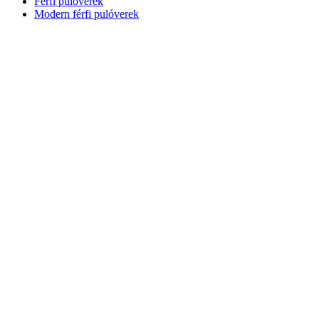
Férfi pulóverek
Modern férfi pulóverek