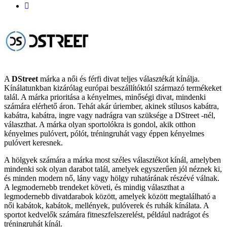
A
DStreet
márka a női és férfi divat teljes választékát kínálja.
Kínálatunkban kizárólag európai beszállítóktól származó termékeket
talál. A márka prioritása a kényelmes, minőségi divat, mindenki
számára elérhető áron. Tehát akár úriember, akinek stílusos kabátra,
kabátra, kabátra, ingre vagy nadrágra van szüksége a DStreet -nél,
választhat. A márka olyan sportolókra is gondol, akik otthon
kényelmes pulóvert, pólót, tréningruhát vagy éppen kényelmes
pulóvert keresnek.
A hölgyek számára a márka most széles választékot kínál, amelyben
mindenki sok olyan darabot talál, amelyek egyszerűen jól néznek ki,
és minden modern nő, lány vagy hölgy ruhatárának részévé válnak.
A legmodernebb trendeket követi, és mindig választhat a
legmodernebb divatdarabok között, amelyek között megtalálható a
női kabátok, kabátok, mellények, pulóverek és ruhák kínálata. A
sportot kedvelők számára fitneszfelszerelést, például nadrágot és
tréningruhát kínál.