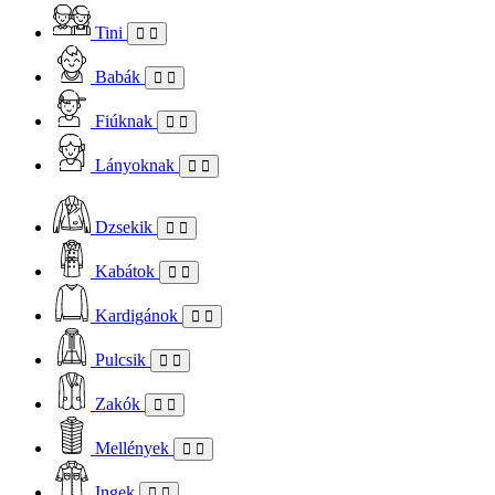
Tini
Babák
Fiúknak
Lányoknak
Dzsekik
Kabátok
Kardigánok
Pulcsik
Zakók
Mellények
Ingek