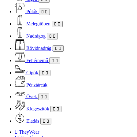
Pólók
Melegítőben
Nadrágog
Rövidnadrág
Fehérnemű
Cipők
Pénztárcák
Övek
Kiegészítők
Eladás
TheyWear