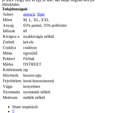
öltözködni.
Tulajdonságok
Színes
antracit
,
Slate
Méret
M, L, XL, XXL
Anyag
65% pamut, 35% poliészter
Időszak
tél
Kivágva a
nyakkivágás nélkül
Zsebek
ket-els
Csuklya
csuklyas
Minta
egyszínű
Pohlaví
Férfiak
Márka
DSTREET
Kötőelemek
zip
Hüvelyek
hosszu-ujju
Fejvédelem
hood-huzozsinorral
Vágja
kenyelmes
Nyomtatás
nyomtatás nélkül
Motívum
indíték nélkül
Share inspiráció: