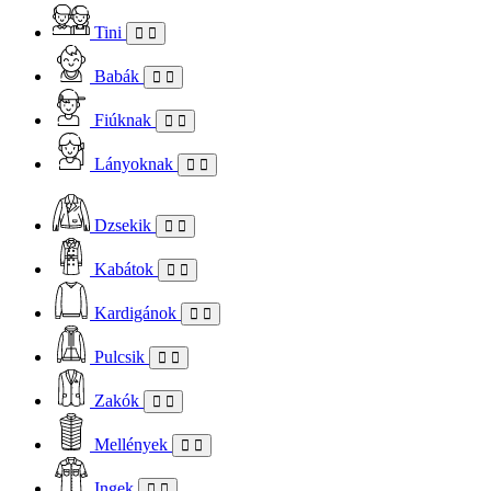
Tini
Babák
Fiúknak
Lányoknak
Dzsekik
Kabátok
Kardigánok
Pulcsik
Zakók
Mellények
Ingek