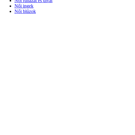
Női ruházat és divat
Női ingek
Női blúzok