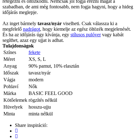
rétegezni és öltözködni. Nemcsak jól fogja érezni magát a
szabadban, de ami még fontosabb, nem fogja hagyni, hogy a hideg
időjárás meglepje.
Az inget bármely
tavasz/nyár
viselheti. Csak válassza ki a
megfelelő
nadrágot
, hogy kiemelje az egész öltözék megjelenését.
És ha az időjárás úgy kívánja, egy
stílusos pulóver
vagy kabát
segíthet, azaz egy ujjat is adhat.
Tulajdonságok
Színes
fekete
Méret
XS, S, L
Anyag
90% pamut, 10% elasztán
Időszak
tavasz/nyár
Vágja
modern
Pohlaví
Nők
Márka
BASIC FEEL GOOD
Kötőelemek
rögzítés nélkül
Hüvelyek
hosszu-ujju
Minta
minta nélkül
Share inspiráció: