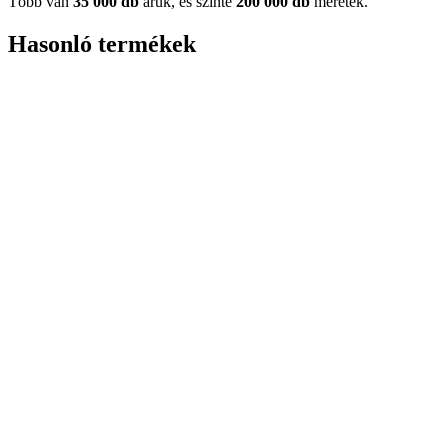
Több van
35 000 db
áruk, és szinte
200 000 db
méretek.
Hasonló termékek