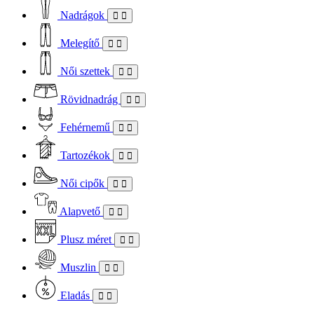
Nadrágok
Melegítő
Női szettek
Rövidnadrág
Fehérnemű
Tartozékok
Női cipők
Alapvető
Plusz méret
Muszlin
Eladás