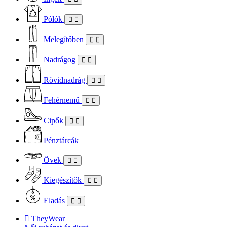
Pólók
Melegítőben
Nadrágog
Rövidnadrág
Fehérnemű
Cipők
Pénztárcák
Övek
Kiegészítők
Eladás
TheyWear