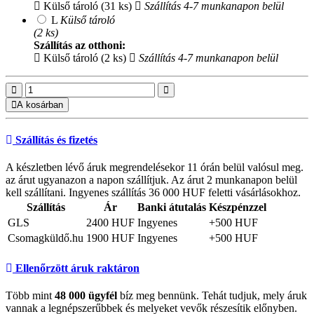
Külső tároló (31 ks)
Szállítás 4-7 munkanapon belül
L
Külső tároló
(2 ks)
Szállítás az otthoni:
Külső tároló (2 ks)
Szállítás 4-7 munkanapon belül
A kosárban
Szállítás és fizetés
A készletben lévő áruk megrendelésekor 11 órán belül valósul meg.
az árut ugyanazon a napon szállítjuk. Az árut 2 munkanapon belül
kell szállítani. Ingyenes szállítás 36 000 HUF feletti vásárlásokhoz.
Szállítás
Ár
Banki átutalás
Készpénzzel
GLS
2400 HUF
Ingyenes
+500 HUF
Csomagküldő.hu
1900 HUF
Ingyenes
+500 HUF
Ellenőrzött áruk raktáron
Több mint
48 000 ügyfél
bíz meg bennünk. Tehát tudjuk, mely áruk
vannak a legnépszerűbbek és melyeket vevők részesítik előnyben.