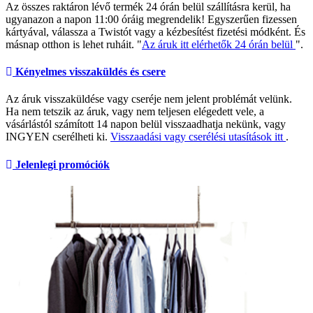
Az összes raktáron lévő termék 24 órán belül szállításra kerül, ha
ugyanazon a napon 11:00 óráig megrendelik! Egyszerűen fizessen
kártyával, válassza a Twistót vagy a kézbesítést fizetési módként. És
másnap otthon is lehet ruháit. "
Az áruk itt elérhetők 24 órán belül
".
Kényelmes visszaküldés és csere
Az áruk visszaküldése vagy cseréje nem jelent problémát velünk.
Ha nem tetszik az áruk, vagy nem teljesen elégedett vele, a
vásárlástól számított 14 napon belül visszaadhatja nekünk, vagy
INGYEN cserélheti ki.
Visszaadási vagy cserélési utasítások itt
.
Jelenlegi promóciók