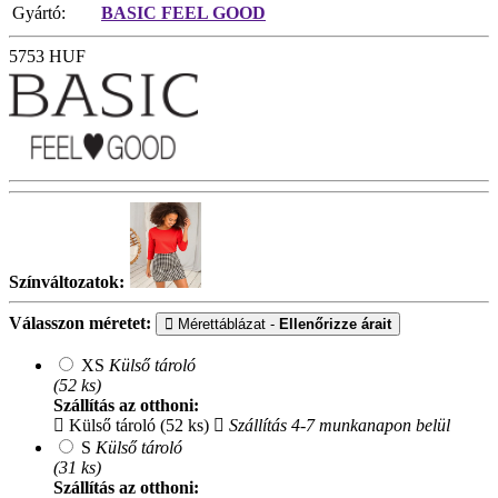
Gyártó:
BASIC FEEL GOOD
5753
HUF
Színváltozatok:
Válasszon méretet:
Mérettáblázat -
Ellenőrizze árait
XS
Külső tároló
(52 ks)
Szállítás az otthoni:
Külső tároló (52 ks)
Szállítás 4-7 munkanapon belül
S
Külső tároló
(31 ks)
Szállítás az otthoni: