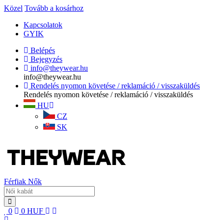
Közel
Tovább a kosárhoz
Kapcsolatok
GYIK
Belépés
Bejegyzés
info@theywear.hu
info@theywear.hu
Rendelés nyomon követése / reklamáció / visszaküldés
Rendelés nyomon követése / reklamáció / visszaküldés
HU
CZ
SK
Férfiak
Nők
0
0
HUF