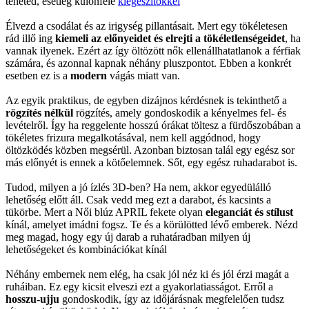
teheted, esetleg különféle
kiegészítőkkel
Élvezd a csodálat és az irigység pillantásait. Mert egy tökéletesen
rád illő ing
kiemeli az előnyeidet és elrejti a tökéletlenségeidet
, ha
vannak ilyenek. Ezért az így öltözött nők ellenállhatatlanok a férfiak
számára, és azonnal kapnak néhány pluszpontot. Ebben a konkrét
esetben ez is a
modern
vágás miatt van.
Az egyik praktikus, de egyben dizájnos kérdésnek is tekinthető a
rögzítés nélkül
rögzítés, amely gondoskodik a kényelmes fel- és
levételről. Így ha reggelente hosszú órákat töltesz a fürdőszobában a
tökéletes frizura megalkotásával, nem kell aggódnod, hogy
öltözködés közben megsérül. Azonban biztosan talál egy egész sor
más előnyét is ennek a kötőelemnek. Sőt, egy egész ruhadarabot is.
Tudod, milyen a jó ízlés 3D-ben? Ha nem, akkor egyedülálló
lehetőség előtt áll. Csak vedd meg ezt a darabot, és kacsints a
tükörbe. Mert a Női blúz APRIL fekete olyan
eleganciát és stílust
kínál, amelyet imádni fogsz. Te és a körülötted lévő emberek. Nézd
meg magad, hogy egy új darab a ruhatáradban milyen új
lehetőségeket és kombinációkat kínál
Néhány embernek nem elég, ha csak jól néz ki és jól érzi magát a
ruháiban. Ez egy kicsit elveszi ezt a gyakorlatiasságot. Erről a
hosszu-ujju
gondoskodik, így az időjárásnak megfelelően tudsz