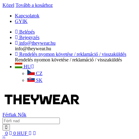
Közel
Tovább a kosárhoz
Kapcsolatok
GYIK
Belépés
Bejegyzés
info@theywear.hu
info@theywear.hu
Rendelés nyomon követése / reklamáció / visszaküldés
Rendelés nyomon követése / reklamáció / visszaküldés
HU
CZ
SK
Férfiak
Nők
0
0
HUF