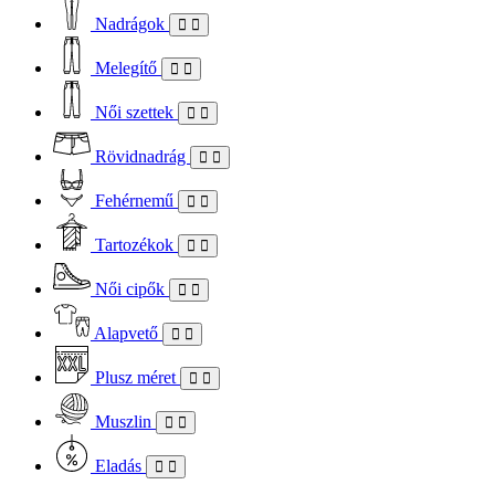
Nadrágok
Melegítő
Női szettek
Rövidnadrág
Fehérnemű
Tartozékok
Női cipők
Alapvető
Plusz méret
Muszlin
Eladás