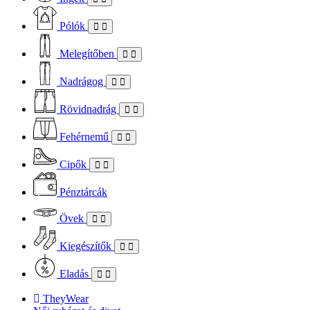
Pólók
Melegítőben
Nadrágog
Rövidnadrág
Fehérnemű
Cipők
Pénztárcák
Övek
Kiegészítők
Eladás
TheyWear