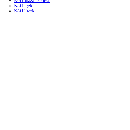
Női ruházat és divat
Női ingek
Női blúzok