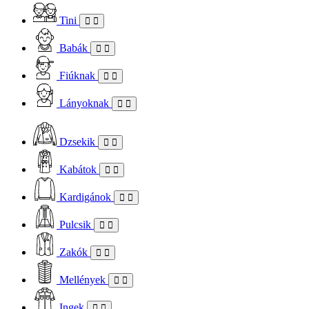
Tini
Babák
Fiúknak
Lányoknak
Dzsekik
Kabátok
Kardigánok
Pulcsik
Zakók
Mellények
Ingek