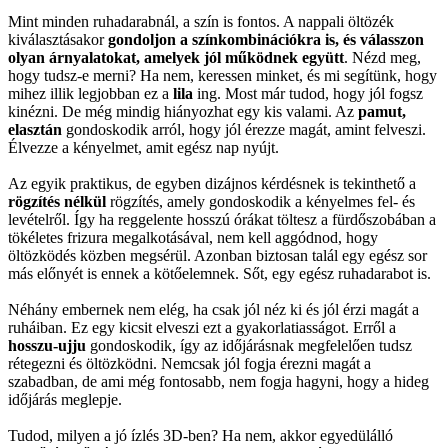
Mint minden ruhadarabnál, a szín is fontos. A nappali öltözék
kiválasztásakor
gondoljon a színkombinációkra is, és válasszon
olyan árnyalatokat, amelyek jól működnek együtt
. Nézd meg,
hogy tudsz-e merni? Ha nem, keressen minket, és mi segítünk, hogy
mihez illik legjobban ez a
lila
ing. Most már tudod, hogy jól fogsz
kinézni. De még mindig hiányozhat egy kis valami. Az
pamut,
elasztán
gondoskodik arról, hogy jól érezze magát, amint felveszi.
Élvezze a kényelmet, amit egész nap nyújt.
Az egyik praktikus, de egyben dizájnos kérdésnek is tekinthető a
rögzítés nélkül
rögzítés, amely gondoskodik a kényelmes fel- és
levételről. Így ha reggelente hosszú órákat töltesz a fürdőszobában a
tökéletes frizura megalkotásával, nem kell aggódnod, hogy
öltözködés közben megsérül. Azonban biztosan talál egy egész sor
más előnyét is ennek a kötőelemnek. Sőt, egy egész ruhadarabot is.
Néhány embernek nem elég, ha csak jól néz ki és jól érzi magát a
ruháiban. Ez egy kicsit elveszi ezt a gyakorlatiasságot. Erről a
hosszu-ujju
gondoskodik, így az időjárásnak megfelelően tudsz
rétegezni és öltözködni. Nemcsak jól fogja érezni magát a
szabadban, de ami még fontosabb, nem fogja hagyni, hogy a hideg
időjárás meglepje.
Tudod, milyen a jó ízlés 3D-ben? Ha nem, akkor egyedülálló