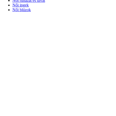
Női ruházat és divat
Női ingek
Női blúzok