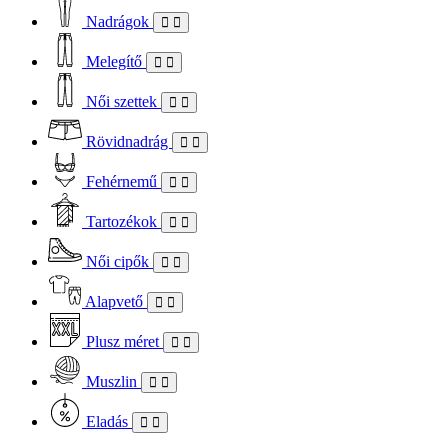
Nadrágok
Melegítő
Női szettek
Rövidnadrág
Fehérnemű
Tartozékok
Női cipők
Alapvető
Plusz méret
Muszlin
Eladás