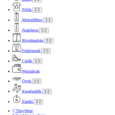
Pólók
Melegítőben
Nadrágog
Rövidnadrág
Fehérnemű
Cipők
Pénztárcák
Övek
Kiegészítők
Eladás
TheyWear