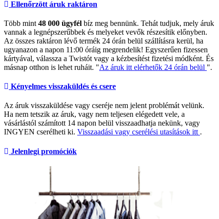
Ellenőrzött áruk raktáron
Több mint
48 000 ügyfél
bíz meg bennünk. Tehát tudjuk, mely áruk
vannak a legnépszerűbbek és melyeket vevők részesítik előnyben.
Az összes raktáron lévő termék 24 órán belül szállításra kerül, ha
ugyanazon a napon 11:00 óráig megrendelik! Egyszerűen fizessen
kártyával, válassza a Twistót vagy a kézbesítést fizetési módként. És
másnap otthon is lehet ruháit. "
Az áruk itt elérhetők 24 órán belül
".
Kényelmes visszaküldés és csere
Az áruk visszaküldése vagy cseréje nem jelent problémát velünk.
Ha nem tetszik az áruk, vagy nem teljesen elégedett vele, a
vásárlástól számított 14 napon belül visszaadhatja nekünk, vagy
INGYEN cserélheti ki.
Visszaadási vagy cserélési utasítások itt
.
Jelenlegi promóciók