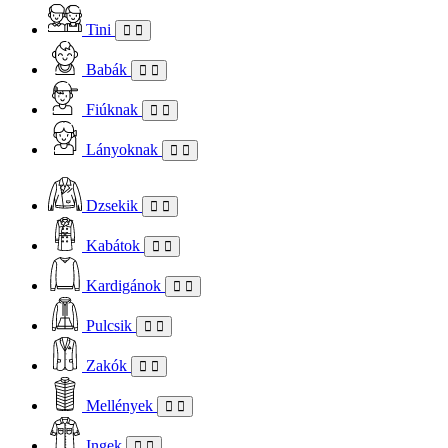
Tini
Babák
Fiúknak
Lányoknak
Dzsekik
Kabátok
Kardigánok
Pulcsik
Zakók
Mellények
Ingek