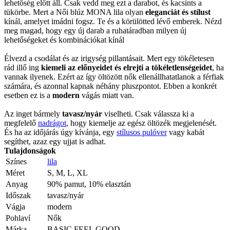
lehetőség előtt áll. Csak vedd meg ezt a darabot, és kacsints a
tükörbe. Mert a Női blúz MONA lila olyan
eleganciát és stílust
kínál, amelyet imádni fogsz. Te és a körülötted lévő emberek. Nézd
meg magad, hogy egy új darab a ruhatáradban milyen új
lehetőségeket és kombinációkat kínál
Élvezd a csodálat és az irigység pillantásait. Mert egy tökéletesen
rád illő ing
kiemeli az előnyeidet és elrejti a tökéletlenségeidet
, ha
vannak ilyenek. Ezért az így öltözött nők ellenállhatatlanok a férfiak
számára, és azonnal kapnak néhány pluszpontot. Ebben a konkrét
esetben ez is a
modern
vágás miatt van.
Az inget bármely
tavasz/nyár
viselheti. Csak válassza ki a
megfelelő
nadrágot
, hogy kiemelje az egész öltözék megjelenését.
És ha az időjárás úgy kívánja, egy
stílusos pulóver
vagy kabát
segíthet, azaz egy ujjat is adhat.
Tulajdonságok
Színes
lila
Méret
S, M, L, XL
Anyag
90% pamut, 10% elasztán
Időszak
tavasz/nyár
Vágja
modern
Pohlaví
Nők
Márka
BASIC FEEL GOOD