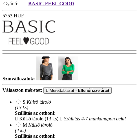
Gyártó:
BASIC FEEL GOOD
5753
HUF
Színváltozatok:
Válasszon méretet:
Mérettáblázat -
Ellenőrizze árait
S
Külső tároló
(13 ks)
Szállítás az otthoni:
Külső tároló (13 ks)
Szállítás 4-7 munkanapon belül
M
Külső tároló
(4 ks)
Szállítás az otthoni: