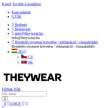
Közel
Tovább a kosárhoz
Kapcsolatok
GYIK
Belépés
Bejegyzés
info@theywear.hu
info@theywear.hu
Rendelés nyomon követése / reklamáció / visszaküldés
Rendelés nyomon követése / reklamáció / visszaküldés
HU
CZ
SK
Férfiak
Nők
0
0
HUF