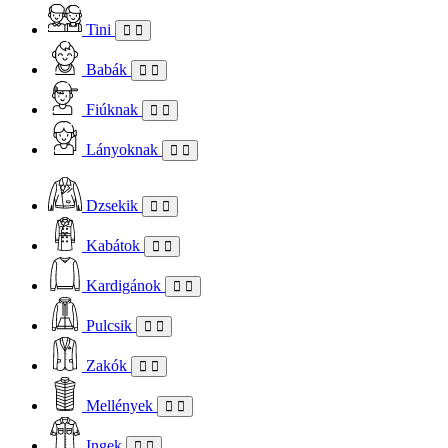
Tini
Babák
Fiúknak
Lányoknak
Dzsekik
Kabátok
Kardigánok
Pulcsik
Zakók
Mellények
Ingek