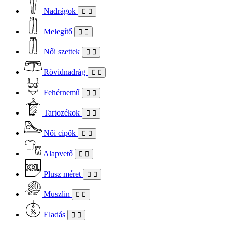
Nadrágok
Melegítő
Női szettek
Rövidnadrág
Fehérnemű
Tartozékok
Női cipők
Alapvető
Plusz méret
Muszlin
Eladás