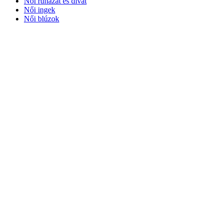
Női ruházat és divat
Női ingek
Női blúzok