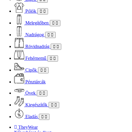
Pólók
Melegítőben
Nadrágog
Rövidnadrág
Fehérnemű
Cipők
Pénztárcák
Övek
Kiegészítők
Eladás
TheyWear