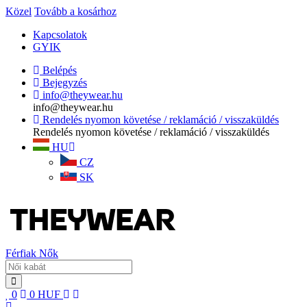
Közel
Tovább a kosárhoz
Kapcsolatok
GYIK
Belépés
Bejegyzés
info@theywear.hu
info@theywear.hu
Rendelés nyomon követése / reklamáció / visszaküldés
Rendelés nyomon követése / reklamáció / visszaküldés
HU
CZ
SK
Férfiak
Nők
0
0
HUF