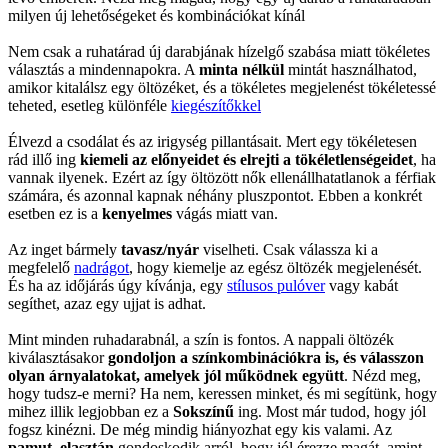
milyen új lehetőségeket és kombinációkat kínál
Nem csak a ruhatárad új darabjának hízelgő szabása miatt tökéletes
választás a mindennapokra. A
minta nélkül
mintát használhatod,
amikor kitalálsz egy öltözéket, és a tökéletes megjelenést tökéletessé
teheted, esetleg különféle
kiegészítőkkel
Élvezd a csodálat és az irigység pillantásait. Mert egy tökéletesen
rád illő ing
kiemeli az előnyeidet és elrejti a tökéletlenségeidet
, ha
vannak ilyenek. Ezért az így öltözött nők ellenállhatatlanok a férfiak
számára, és azonnal kapnak néhány pluszpontot. Ebben a konkrét
esetben ez is a
kenyelmes
vágás miatt van.
Az inget bármely
tavasz/nyár
viselheti. Csak válassza ki a
megfelelő
nadrágot
, hogy kiemelje az egész öltözék megjelenését.
És ha az időjárás úgy kívánja, egy
stílusos pulóver
vagy kabát
segíthet, azaz egy ujjat is adhat.
Mint minden ruhadarabnál, a szín is fontos. A nappali öltözék
kiválasztásakor
gondoljon a színkombinációkra is, és válasszon
olyan árnyalatokat, amelyek jól működnek együtt
. Nézd meg,
hogy tudsz-e merni? Ha nem, keressen minket, és mi segítünk, hogy
mihez illik legjobban ez a
Sokszínű
ing. Most már tudod, hogy jól
fogsz kinézni. De még mindig hiányozhat egy kis valami. Az
pamut, elasztán
gondoskodik arról, hogy jól érezze magát, amint