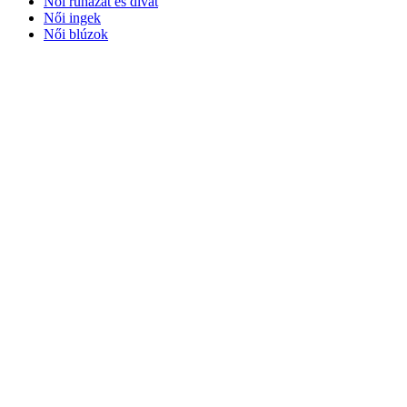
Női ruházat és divat
Női ingek
Női blúzok