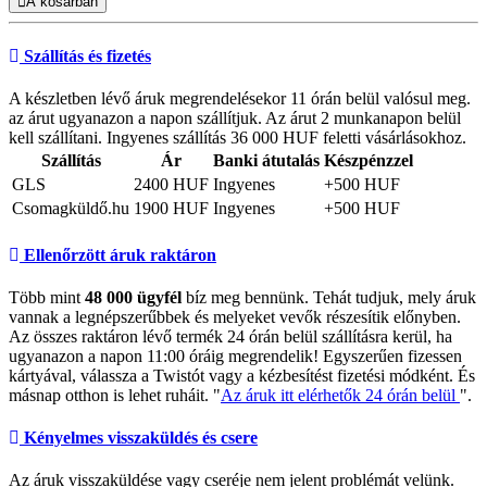
A kosárban
Szállítás és fizetés
A készletben lévő áruk megrendelésekor 11 órán belül valósul meg.
az árut ugyanazon a napon szállítjuk. Az árut 2 munkanapon belül
kell szállítani. Ingyenes szállítás 36 000 HUF feletti vásárlásokhoz.
Szállítás
Ár
Banki átutalás
Készpénzzel
GLS
2400 HUF
Ingyenes
+500 HUF
Csomagküldő.hu
1900 HUF
Ingyenes
+500 HUF
Ellenőrzött áruk raktáron
Több mint
48 000 ügyfél
bíz meg bennünk. Tehát tudjuk, mely áruk
vannak a legnépszerűbbek és melyeket vevők részesítik előnyben.
Az összes raktáron lévő termék 24 órán belül szállításra kerül, ha
ugyanazon a napon 11:00 óráig megrendelik! Egyszerűen fizessen
kártyával, válassza a Twistót vagy a kézbesítést fizetési módként. És
másnap otthon is lehet ruháit. "
Az áruk itt elérhetők 24 órán belül
".
Kényelmes visszaküldés és csere
Az áruk visszaküldése vagy cseréje nem jelent problémát velünk.