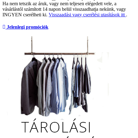
Ha nem tetszik az áruk, vagy nem teljesen elégedett vele, a
vásárlástól számított 14 napon belül visszaadhatja nekünk, vagy
INGYEN cserélheti ki.
Visszaadási vagy cserélési utasítások itt
.
Jelenlegi promóciók