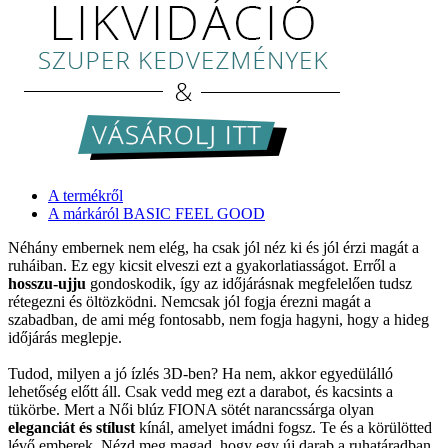
A termékről
A márkáról BASIC FEEL GOOD
Néhány embernek nem elég, ha csak jól néz ki és jól érzi magát a
ruháiban. Ez egy kicsit elveszi ezt a gyakorlatiasságot. Erről a
hosszu-ujju
gondoskodik, így az időjárásnak megfelelően tudsz
rétegezni és öltözködni. Nemcsak jól fogja érezni magát a
szabadban, de ami még fontosabb, nem fogja hagyni, hogy a hideg
időjárás meglepje.
Tudod, milyen a jó ízlés 3D-ben? Ha nem, akkor egyedülálló
lehetőség előtt áll. Csak vedd meg ezt a darabot, és kacsints a
tükörbe. Mert a Női blúz FIONA sötét narancssárga olyan
eleganciát és stílust
kínál, amelyet imádni fogsz. Te és a körülötted
lévő emberek. Nézd meg magad, hogy egy új darab a ruhatáradban