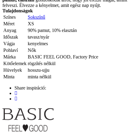
felveszi. Élvezze a kényelmet, amit egész nap nyújt.
Tulajdonságok
Színes
Sokszínű
Méret
XS
Anyag
90% pamut, 10% elasztán
Időszak
tavasz/nyár
Vágja
kenyelmes
Pohlaví
Nők
Márka
BASIC FEEL GOOD, Factory Price
Kötőelemek
rögzítés nélkül
Hüvelyek
hosszu-ujju
Minta
minta nélkül
Share inspiráció: