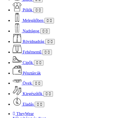
Pólók
Melegítőben
Nadrágog
Rövidnadrág
Fehérnemű
Cipők
Pénztárcák
Övek
Kiegészítők
Eladás
TheyWear