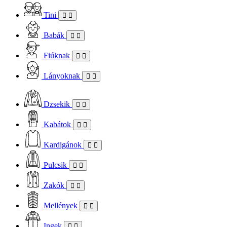
Tini
Babák
Fiúknak
Lányoknak
Dzsekik
Kabátok
Kardigánok
Pulcsik
Zakók
Mellények
Ingek