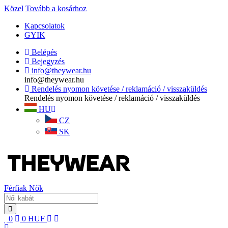
Közel
Tovább a kosárhoz
Kapcsolatok
GYIK
Belépés
Bejegyzés
info@theywear.hu
info@theywear.hu
Rendelés nyomon követése / reklamáció / visszaküldés
Rendelés nyomon követése / reklamáció / visszaküldés
HU
CZ
SK
Férfiak
Nők
0
0
HUF