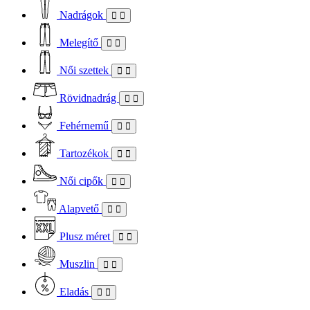
Nadrágok
Melegítő
Női szettek
Rövidnadrág
Fehérnemű
Tartozékok
Női cipők
Alapvető
Plusz méret
Muszlin
Eladás