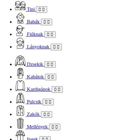
Tini
Babák
Fiúknak
Lányoknak
Dzsekik
Kabátok
Kardigánok
Pulcsik
Zakók
Mellények
Ingek