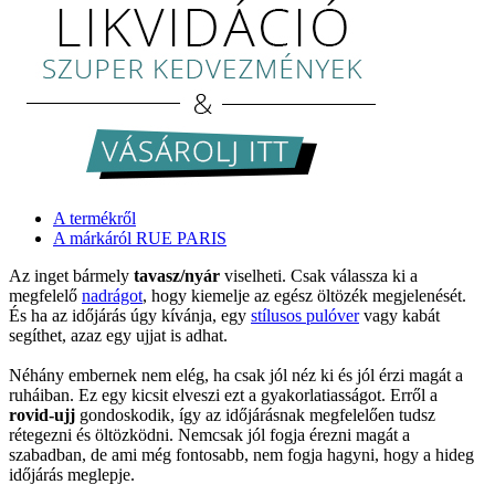
A termékről
A márkáról RUE PARIS
Az inget bármely
tavasz/nyár
viselheti. Csak válassza ki a
megfelelő
nadrágot
, hogy kiemelje az egész öltözék megjelenését.
És ha az időjárás úgy kívánja, egy
stílusos pulóver
vagy kabát
segíthet, azaz egy ujjat is adhat.
Néhány embernek nem elég, ha csak jól néz ki és jól érzi magát a
ruháiban. Ez egy kicsit elveszi ezt a gyakorlatiasságot. Erről a
rovid-ujj
gondoskodik, így az időjárásnak megfelelően tudsz
rétegezni és öltözködni. Nemcsak jól fogja érezni magát a
szabadban, de ami még fontosabb, nem fogja hagyni, hogy a hideg
időjárás meglepje.