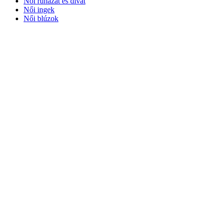
Női ruházat és divat
Női ingek
Női blúzok