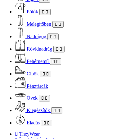
Pólók
Melegítőben
Nadrágog
Rövidnadrág
Fehérnemű
Cipők
Pénztárcák
Övek
Kiegészítők
Eladás
TheyWear