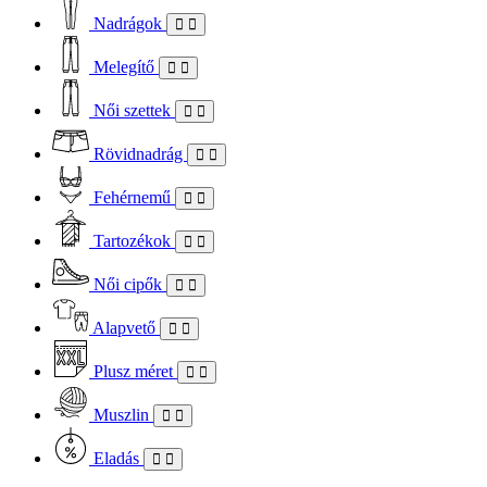
Nadrágok
Melegítő
Női szettek
Rövidnadrág
Fehérnemű
Tartozékok
Női cipők
Alapvető
Plusz méret
Muszlin
Eladás