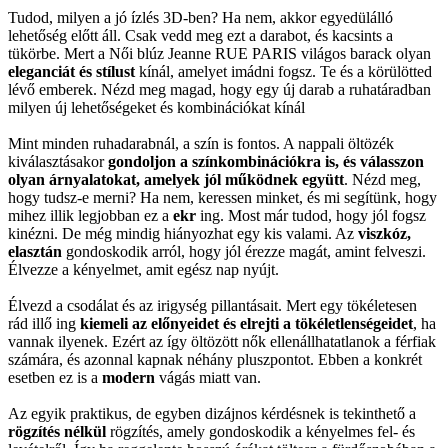
Tudod, milyen a jó ízlés 3D-ben? Ha nem, akkor egyedülálló
lehetőség előtt áll. Csak vedd meg ezt a darabot, és kacsints a
tükörbe. Mert a Női blúz Jeanne RUE PARIS világos barack olyan
eleganciát és stílust
kínál, amelyet imádni fogsz. Te és a körülötted
lévő emberek. Nézd meg magad, hogy egy új darab a ruhatáradban
milyen új lehetőségeket és kombinációkat kínál
Mint minden ruhadarabnál, a szín is fontos. A nappali öltözék
kiválasztásakor
gondoljon a színkombinációkra is, és válasszon
olyan árnyalatokat, amelyek jól működnek együtt
. Nézd meg,
hogy tudsz-e merni? Ha nem, keressen minket, és mi segítünk, hogy
mihez illik legjobban ez a
ekr
ing. Most már tudod, hogy jól fogsz
kinézni. De még mindig hiányozhat egy kis valami. Az
viszkóz,
elasztán
gondoskodik arról, hogy jól érezze magát, amint felveszi.
Élvezze a kényelmet, amit egész nap nyújt.
Élvezd a csodálat és az irigység pillantásait. Mert egy tökéletesen
rád illő ing
kiemeli az előnyeidet és elrejti a tökéletlenségeidet
, ha
vannak ilyenek. Ezért az így öltözött nők ellenállhatatlanok a férfiak
számára, és azonnal kapnak néhány pluszpontot. Ebben a konkrét
esetben ez is a
modern
vágás miatt van.
Az egyik praktikus, de egyben dizájnos kérdésnek is tekinthető a
rögzítés nélkül
rögzítés, amely gondoskodik a kényelmes fel- és