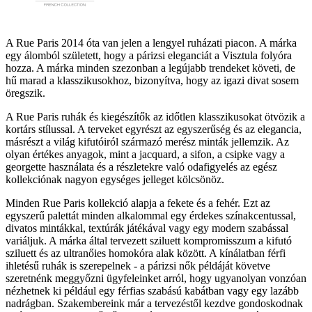
A Rue Paris 2014 óta van jelen a lengyel ruházati piacon. A márka
egy álomból született, hogy a párizsi eleganciát a Visztula folyóra
hozza. A márka minden szezonban a legújabb trendeket követi, de
hű marad a klasszikusokhoz, bizonyítva, hogy az igazi divat sosem
öregszik.
A Rue Paris ruhák és kiegészítők az időtlen klasszikusokat ötvözik a
kortárs stílussal. A terveket egyrészt az egyszerűség és az elegancia,
másrészt a világ kifutóiról származó merész minták jellemzik. Az
olyan értékes anyagok, mint a jacquard, a sifon, a csipke vagy a
georgette használata és a részletekre való odafigyelés az egész
kollekciónak nagyon egységes jelleget kölcsönöz.
Minden Rue Paris kollekció alapja a fekete és a fehér. Ezt az
egyszerű palettát minden alkalommal egy érdekes színakcentussal,
divatos mintákkal, textúrák játékával vagy egy modern szabással
variáljuk. A márka által tervezett sziluett kompromisszum a kifutó
sziluett és az ultranőies homokóra alak között. A kínálatban férfi
ihletésű ruhák is szerepelnek - a párizsi nők példáját követve
szeretnénk meggyőzni ügyfeleinket arról, hogy ugyanolyan vonzóan
nézhetnek ki például egy férfias szabású kabátban vagy egy lazább
nadrágban. Szakembereink már a tervezéstől kezdve gondoskodnak