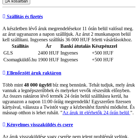
A kosárban
Szállítás és fizetés
A készletben lévő áruk megrendelésekor 11 órán belül valósul meg.
az árut ugyanazon a napon szállítjuk. Az árut 2 munkanapon belül
kell szállítani. Ingyenes szállítás 36 000 HUF feletti vásárlásokhoz.
Szállítás
Ár
Banki átutalás
Készpénzzel
GLS
2400 HUF
Ingyenes
+500 HUF
Csomagküldő.hu
1900 HUF
Ingyenes
+500 HUF
Ellenőrzött áruk raktáron
Több mint
48 000 ügyfél
bíz meg bennünk. Tehát tudjuk, mely áruk
vannak a legnépszerűbbek és melyeket vevők részesítik előnyben.
Az összes raktáron lévő termék 24 órán belül szállításra kerül, ha
ugyanazon a napon 11:00 óráig megrendelik! Egyszerűen fizessen
kártyával, válassza a Twistót vagy a kézbesítést fizetési módként. És
másnap otthon is lehet ruháit. "
Az áruk itt elérhetők 24 órán belül
".
Kényelmes visszaküldés és csere
Az áruk visszaküldése vagy cseréje nem jelent problémát velünk.