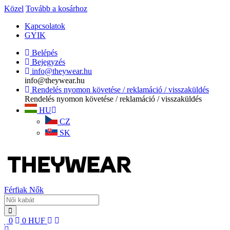
Közel
Tovább a kosárhoz
Kapcsolatok
GYIK
Belépés
Bejegyzés
info@theywear.hu
info@theywear.hu
Rendelés nyomon követése / reklamáció / visszaküldés
Rendelés nyomon követése / reklamáció / visszaküldés
HU
CZ
SK
Férfiak
Nők
0
0
HUF