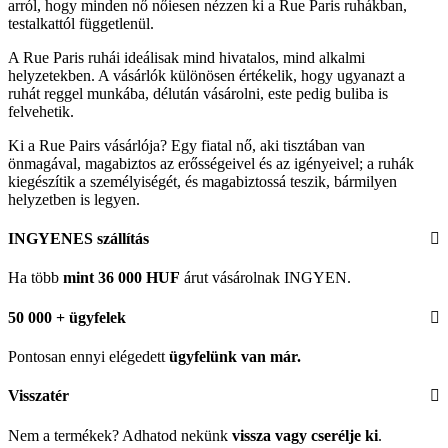
arról, hogy minden nő nőiesen nézzen ki a Rue Paris ruhákban,
testalkattól függetlenül.
A Rue Paris ruhái ideálisak mind hivatalos, mind alkalmi
helyzetekben. A vásárlók különösen értékelik, hogy ugyanazt a
ruhát reggel munkába, délután vásárolni, este pedig buliba is
felvehetik.
Ki a Rue Pairs vásárlója? Egy fiatal nő, aki tisztában van
önmagával, magabiztos az erősségeivel és az igényeivel; a ruhák
kiegészítik a személyiségét, és magabiztossá teszik, bármilyen
helyzetben is legyen.
INGYENES szállítás
Ha több
mint 36 000 HUF
árut vásárolnak INGYEN.
50 000 + ügyfelek
Pontosan ennyi elégedett
ügyfelünk
van már.
Visszatér
Nem a termékek? Adhatod nekünk
vissza vagy cserélje ki
.