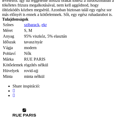
levételről. Így ha reggelente hosszú órákat töltesz a fürdőszobában a
tökéletes frizura megalkotásával, nem kell aggódnod, hogy
öltözködés közben megsérül. Azonban biztosan talál egy egész sor
más előnyét is ennek a kötőelemnek. Sőt, egy egész ruhadarabot is.
Tulajdonságok
Színes
szibarack
,
ekr
Méret
S, M
Anyag
95% viszkóz, 5% elasztán
Időszak
tavasz/nyár
Vágja
modern
Pohlaví
Nők
Márka
RUE PARIS
Kötőelemek
rögzítés nélkül
Hüvelyek
rovid-ujj
Minta
minta nélkül
Share inspiráció: