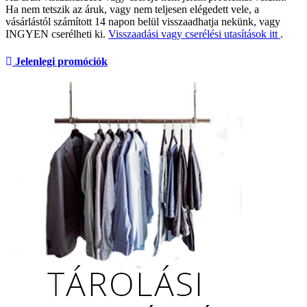
Ha nem tetszik az áruk, vagy nem teljesen elégedett vele, a
vásárlástól számított 14 napon belül visszaadhatja nekünk, vagy
INGYEN cserélheti ki.
Visszaadási vagy cserélési utasítások itt
.
Jelenlegi promóciók