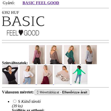
Gyártó:
BASIC FEEL GOOD
6392
HUF
Színváltozatok:
Válasszon méretet:
Mérettáblázat -
Ellenőrizze árait
S
Külső tároló
(39 ks)
Szállítás az otthoni: