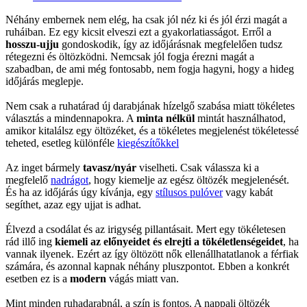
Néhány embernek nem elég, ha csak jól néz ki és jól érzi magát a
ruháiban. Ez egy kicsit elveszi ezt a gyakorlatiasságot. Erről a
hosszu-ujju
gondoskodik, így az időjárásnak megfelelően tudsz
rétegezni és öltözködni. Nemcsak jól fogja érezni magát a
szabadban, de ami még fontosabb, nem fogja hagyni, hogy a hideg
időjárás meglepje.
Nem csak a ruhatárad új darabjának hízelgő szabása miatt tökéletes
választás a mindennapokra. A
minta nélkül
mintát használhatod,
amikor kitalálsz egy öltözéket, és a tökéletes megjelenést tökéletessé
teheted, esetleg különféle
kiegészítőkkel
Az inget bármely
tavasz/nyár
viselheti. Csak válassza ki a
megfelelő
nadrágot
, hogy kiemelje az egész öltözék megjelenését.
És ha az időjárás úgy kívánja, egy
stílusos pulóver
vagy kabát
segíthet, azaz egy ujjat is adhat.
Élvezd a csodálat és az irigység pillantásait. Mert egy tökéletesen
rád illő ing
kiemeli az előnyeidet és elrejti a tökéletlenségeidet
, ha
vannak ilyenek. Ezért az így öltözött nők ellenállhatatlanok a férfiak
számára, és azonnal kapnak néhány pluszpontot. Ebben a konkrét
esetben ez is a
modern
vágás miatt van.
Mint minden ruhadarabnál, a szín is fontos. A nappali öltözék