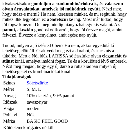
kiválasztásakor
gondoljon a színkombinációkra is, és válasszon
olyan árnyalatokat, amelyek jól működnek együtt
. Nézd meg,
hogy tudsz-e merni? Ha nem, keressen minket, és mi segítünk, hogy
mihez illik legjobban ez a
Sötétszürke
ing. Most már tudod, hogy
jól fogsz kinézni. De még mindig hiányozhat egy kis valami. Az
pamut, elasztán
gondoskodik arról, hogy jól érezze magát, amint
felveszi. Élvezze a kényelmet, amit egész nap nyújt.
Tudod, milyen a jó ízlés 3D-ben? Ha nem, akkor egyedülálló
lehetőség előtt áll. Csak vedd meg ezt a darabot, és kacsints a
tükörbe. Mert a Női blúz LARISSA sötétszürke olyan
eleganciát és
stílust
kínál, amelyet imádni fogsz. Te és a körülötted lévő emberek.
Nézd meg magad, hogy egy új darab a ruhatáradban milyen új
lehetőségeket és kombinációkat kínál
Tulajdonságok
Színes
Sötétszürke
Méret
S, M, L
Anyag
10% elasztán, 90% pamut
Időszak
tavasz/nyár
Vágja
modern
Pohlaví
Nők
Márka
BASIC FEEL GOOD
Kötőelemek
rögzítés nélkül