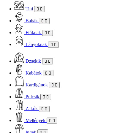
Tini
Babák
Fiúknak
Lányoknak
Dzsekik
Kabátok
Kardigánok
Pulcsik
Zakók
Mellények
Ingek