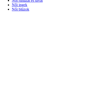
Női ruházat és divat
Női ingek
Női blúzok