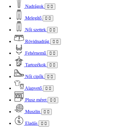
Nadrágok
Melegítő
Női szettek
Rövidnadrág
Fehérnemű
Tartozékok
Női cipők
Alapvető
Plusz méret
Muszlin
Eladás