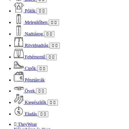
Pólók
Melegítőben
Nadrágog
Rövidnadrág
Fehérnemű
Cipők
Pénztárcák
Övek
Kiegészítők
Eladás
TheyWear