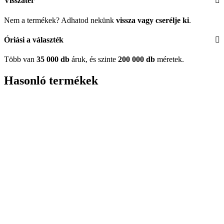
Visszatér
Nem a termékek? Adhatod nekünk
vissza vagy cserélje ki
.
Óriási a választék
Több van
35 000 db
áruk, és szinte
200 000 db
méretek.
Hasonló termékek