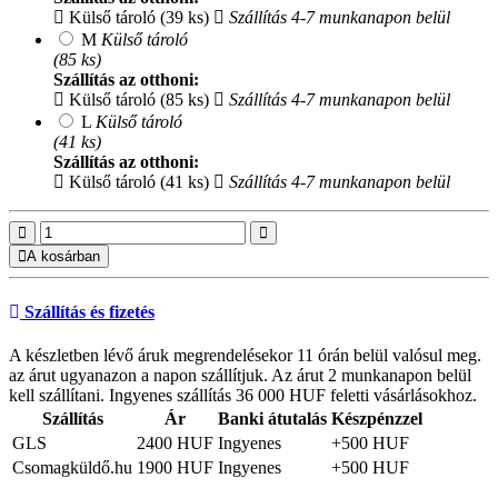
Külső tároló (39 ks)
Szállítás 4-7 munkanapon belül
M
Külső tároló
(85 ks)
Szállítás az otthoni:
Külső tároló (85 ks)
Szállítás 4-7 munkanapon belül
L
Külső tároló
(41 ks)
Szállítás az otthoni:
Külső tároló (41 ks)
Szállítás 4-7 munkanapon belül
A kosárban
Szállítás és fizetés
A készletben lévő áruk megrendelésekor 11 órán belül valósul meg.
az árut ugyanazon a napon szállítjuk. Az árut 2 munkanapon belül
kell szállítani. Ingyenes szállítás 36 000 HUF feletti vásárlásokhoz.
Szállítás
Ár
Banki átutalás
Készpénzzel
GLS
2400 HUF
Ingyenes
+500 HUF
Csomagküldő.hu
1900 HUF
Ingyenes
+500 HUF