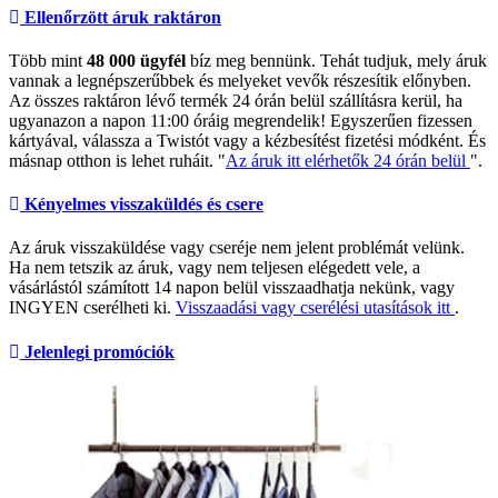
Ellenőrzött áruk raktáron
Több mint
48 000 ügyfél
bíz meg bennünk. Tehát tudjuk, mely áruk
vannak a legnépszerűbbek és melyeket vevők részesítik előnyben.
Az összes raktáron lévő termék 24 órán belül szállításra kerül, ha
ugyanazon a napon 11:00 óráig megrendelik! Egyszerűen fizessen
kártyával, válassza a Twistót vagy a kézbesítést fizetési módként. És
másnap otthon is lehet ruháit. "
Az áruk itt elérhetők 24 órán belül
".
Kényelmes visszaküldés és csere
Az áruk visszaküldése vagy cseréje nem jelent problémát velünk.
Ha nem tetszik az áruk, vagy nem teljesen elégedett vele, a
vásárlástól számított 14 napon belül visszaadhatja nekünk, vagy
INGYEN cserélheti ki.
Visszaadási vagy cserélési utasítások itt
.
Jelenlegi promóciók