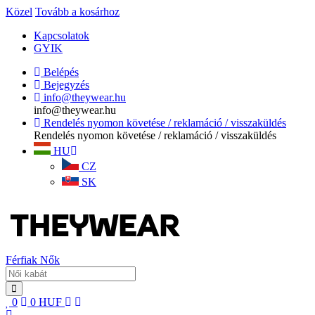
Közel
Tovább a kosárhoz
Kapcsolatok
GYIK
Belépés
Bejegyzés
info@theywear.hu
info@theywear.hu
Rendelés nyomon követése / reklamáció / visszaküldés
Rendelés nyomon követése / reklamáció / visszaküldés
HU
CZ
SK
Férfiak
Nők
0
0
HUF