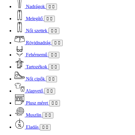
Nadrágok
Melegítő
Női szettek
Rövidnadrág
Fehérnemű
Tartozékok
Női cipők
Alapvető
Plusz méret
Muszlin
Eladás