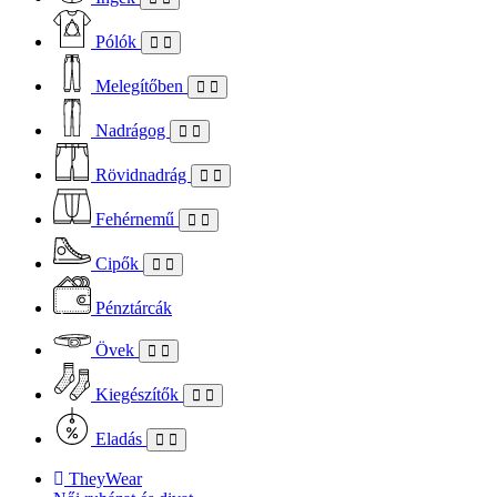
Pólók
Melegítőben
Nadrágog
Rövidnadrág
Fehérnemű
Cipők
Pénztárcák
Övek
Kiegészítők
Eladás
TheyWear