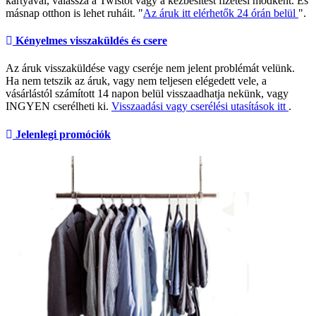
kártyával, válassza a Twistót vagy a kézbesítést fizetési módként. És
másnap otthon is lehet ruháit. "
Az áruk itt elérhetők 24 órán belül
".
Kényelmes visszaküldés és csere
Az áruk visszaküldése vagy cseréje nem jelent problémát velünk.
Ha nem tetszik az áruk, vagy nem teljesen elégedett vele, a
vásárlástól számított 14 napon belül visszaadhatja nekünk, vagy
INGYEN cserélheti ki.
Visszaadási vagy cserélési utasítások itt
.
Jelenlegi promóciók