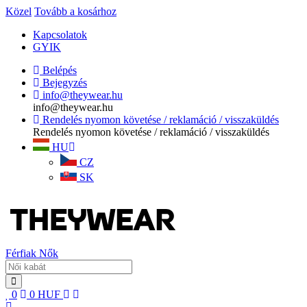
Közel
Tovább a kosárhoz
Kapcsolatok
GYIK
Belépés
Bejegyzés
info@theywear.hu
info@theywear.hu
Rendelés nyomon követése / reklamáció / visszaküldés
Rendelés nyomon követése / reklamáció / visszaküldés
HU
CZ
SK
Férfiak
Nők
0
0
HUF