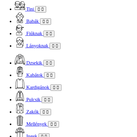
Tini
Babák
Fiúknak
Lányoknak
Dzsekik
Kabátok
Kardigánok
Pulcsik
Zakók
Mellények
Ingek