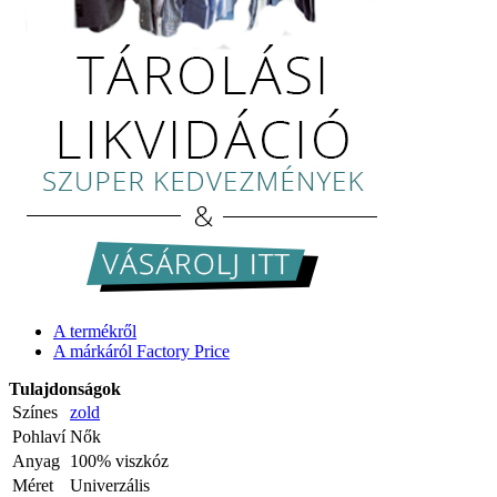
A termékről
A márkáról Factory Price
Tulajdonságok
Színes
zold
Pohlaví
Nők
Anyag
100% viszkóz
Méret
Univerzális