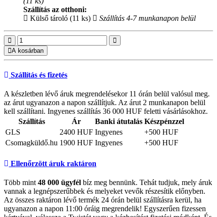
(11 ks)
Szállítás az otthoni:
Külső tároló (11 ks)
Szállítás 4-7 munkanapon belül
A kosárban
Szállítás és fizetés
A készletben lévő áruk megrendelésekor 11 órán belül valósul meg.
az árut ugyanazon a napon szállítjuk. Az árut 2 munkanapon belül
kell szállítani. Ingyenes szállítás 36 000 HUF feletti vásárlásokhoz.
Szállítás
Ár
Banki átutalás
Készpénzzel
GLS
2400 HUF
Ingyenes
+500 HUF
Csomagküldő.hu
1900 HUF
Ingyenes
+500 HUF
Ellenőrzött áruk raktáron
Több mint
48 000 ügyfél
bíz meg bennünk. Tehát tudjuk, mely áruk
vannak a legnépszerűbbek és melyeket vevők részesítik előnyben.
Az összes raktáron lévő termék 24 órán belül szállításra kerül, ha
ugyanazon a napon 11:00 óráig megrendelik! Egyszerűen fizessen