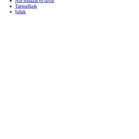
Női ruházat és divat
Tartozékok
Sálak