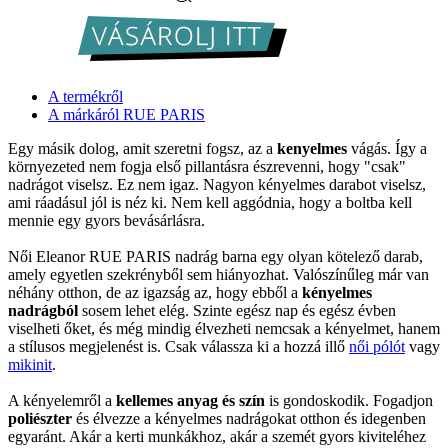
A termékről
A márkáról RUE PARIS
Egy másik dolog, amit szeretni fogsz, az a
kenyelmes
vágás. Így a
környezeted nem fogja első pillantásra észrevenni, hogy "csak"
nadrágot viselsz. Ez nem igaz. Nagyon kényelmes darabot viselsz,
ami ráadásul jól is néz ki. Nem kell aggódnia, hogy a boltba kell
mennie egy gyors bevásárlásra.
Női Eleanor RUE PARIS nadrág barna egy olyan kötelező darab,
amely egyetlen szekrényből sem hiányozhat. Valószínűleg már van
néhány otthon, de az igazság az, hogy ebből a
kényelmes
nadrágból
sosem lehet elég. Szinte egész nap és egész évben
viselheti őket, és még mindig élvezheti nemcsak a kényelmet, hanem
a stílusos megjelenést is. Csak válassza ki a hozzá illő
női pólót
vagy
mikinit
.
A kényelemről a
kellemes anyag és szín
is gondoskodik. Fogadjon
poliészter
és élvezze a kényelmes nadrágokat otthon és idegenben
egyaránt. Akár a kerti munkákhoz, akár a szemét gyors kiviteléhez