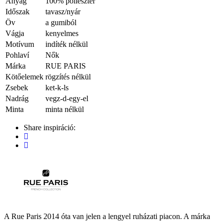
Anyag
100% poliészter
Időszak
tavasz/nyár
Öv
a gumiból
Vágja
kenyelmes
Motívum
indíték nélkül
Pohlaví
Nők
Márka
RUE PARIS
Kötőelemek
rögzítés nélkül
Zsebek
ket-k-ls
Nadrág
vegz-d-egy-el
Minta
minta nélkül
Share inspiráció:
A Rue Paris 2014 óta van jelen a lengyel ruházati piacon. A márka