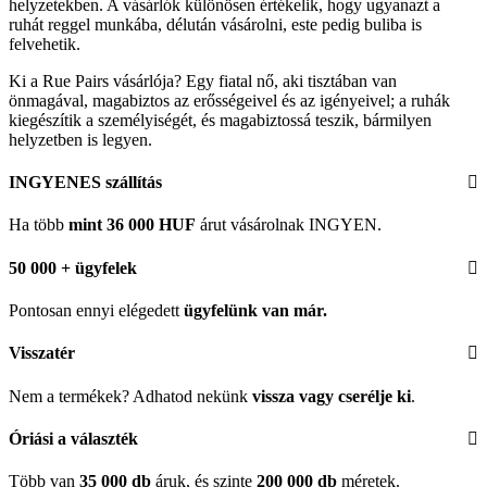
helyzetekben. A vásárlók különösen értékelik, hogy ugyanazt a
ruhát reggel munkába, délután vásárolni, este pedig buliba is
felvehetik.
Ki a Rue Pairs vásárlója? Egy fiatal nő, aki tisztában van
önmagával, magabiztos az erősségeivel és az igényeivel; a ruhák
kiegészítik a személyiségét, és magabiztossá teszik, bármilyen
helyzetben is legyen.
INGYENES szállítás
Ha több
mint 36 000 HUF
árut vásárolnak INGYEN.
50 000 + ügyfelek
Pontosan ennyi elégedett
ügyfelünk
van már.
Visszatér
Nem a termékek? Adhatod nekünk
vissza vagy cserélje ki
.
Óriási a választék
Több van
35 000 db
áruk, és szinte
200 000 db
méretek.