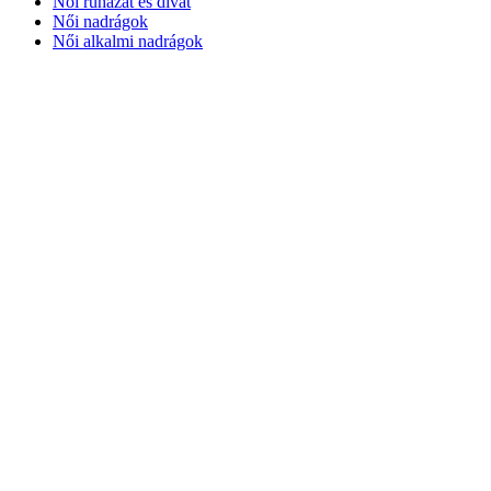
Női ruházat és divat
Női nadrágok
Női alkalmi nadrágok