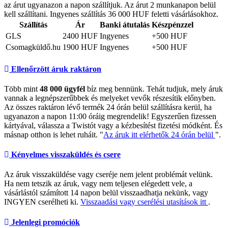
az árut ugyanazon a napon szállítjuk. Az árut 2 munkanapon belül
kell szállítani. Ingyenes szállítás 36 000 HUF feletti vásárlásokhoz.
Szállítás
Ár
Banki átutalás
Készpénzzel
GLS
2400 HUF
Ingyenes
+500 HUF
Csomagküldő.hu
1900 HUF
Ingyenes
+500 HUF
Ellenőrzött áruk raktáron
Több mint
48 000 ügyfél
bíz meg bennünk. Tehát tudjuk, mely áruk
vannak a legnépszerűbbek és melyeket vevők részesítik előnyben.
Az összes raktáron lévő termék 24 órán belül szállításra kerül, ha
ugyanazon a napon 11:00 óráig megrendelik! Egyszerűen fizessen
kártyával, válassza a Twistót vagy a kézbesítést fizetési módként. És
másnap otthon is lehet ruháit. "
Az áruk itt elérhetők 24 órán belül
".
Kényelmes visszaküldés és csere
Az áruk visszaküldése vagy cseréje nem jelent problémát velünk.
Ha nem tetszik az áruk, vagy nem teljesen elégedett vele, a
vásárlástól számított 14 napon belül visszaadhatja nekünk, vagy
INGYEN cserélheti ki.
Visszaadási vagy cserélési utasítások itt
.
Jelenlegi promóciók