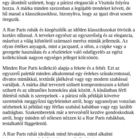
egy álomból született, hogy a párizsi eleganciát a Visztula folyóra
hozza. A márka minden szezonban a legújabb trendeket követi, de
hű marad a klasszikusokhoz, bizonyítva, hogy az igazi divat sosem
öregszik.
A Rue Paris ruhák és kiegészítők az időtlen klasszikusokat ötvözik a
kortárs stílussal. A terveket egyrészt az egyszerűség és az elegancia,
másrészt a világ kifutóiról származó merész minták jellemzik. Az
olyan értékes anyagok, mint a jacquard, a sifon, a csipke vagy a
georgette használata és a részletekre való odafigyelés az egész
kollekciónak nagyon egységes jelleget kölcsönöz.
Minden Rue Paris kollekció alapja a fekete és a fehér. Ezt az
egyszerű palettát minden alkalommal egy érdekes színakcentussal,
divatos mintákkal, textúrák játékával vagy egy modern szabással
variáljuk. A márka által tervezett sziluett kompromisszum a kifutó
sziluett és az ultranőies homokóra alak között. A kínálatban férfi
ihletésű ruhák is szerepelnek - a párizsi nők példáját követve
szeretnénk meggyőzni ügyfeleinket arról, hogy ugyanolyan vonzóan
nézhetnek ki például egy férfias szabású kabátban vagy egy lazább
nadrágban. Szakembereink már a tervezéstől kezdve gondoskodnak
arról, hogy minden nő nőiesen nézzen ki a Rue Paris ruhákban,
testalkattól függetlenül.
A Rue Paris ruhái ideálisak mind hivatalos, mind alkalmi