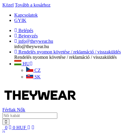
Közel
Tovább a kosárhoz
Kapcsolatok
GYIK
Belépés
Bejegyzés
info@theywear.hu
info@theywear.hu
Rendelés nyomon követése / reklamáció / visszaküldés
Rendelés nyomon követése / reklamáció / visszaküldés
HU
CZ
SK
Férfiak
Nők
0
0
HUF