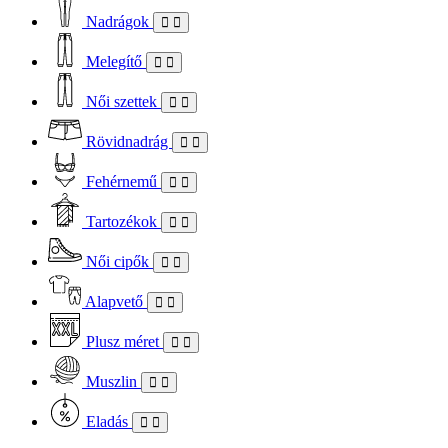
Nadrágok
Melegítő
Női szettek
Rövidnadrág
Fehérnemű
Tartozékok
Női cipők
Alapvető
Plusz méret
Muszlin
Eladás