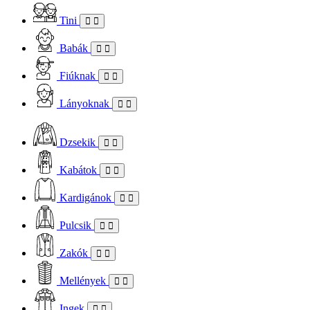
Tini
Babák
Fiúknak
Lányoknak
Dzsekik
Kabátok
Kardigánok
Pulcsik
Zakók
Mellények
Ingek