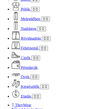
Pólók
Melegítőben
Nadrágog
Rövidnadrág
Fehérnemű
Cipők
Pénztárcák
Övek
Kiegészítők
Eladás
TheyWear