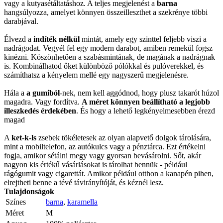
vagy a kutyasétáltatáshoz. A teljes megjelenést a
barna
hangsúlyozza, amelyet könnyen összeilleszthet a szekrénye többi
darabjával.
Élvezd a
indíték nélkül
mintát, amely egy szinttel feljebb viszi a
nadrágodat. Vegyél fel egy modern darabot, amiben remekül fogsz
kinézni. Köszönhetően a szabásmintának, de magának a nadrágnak
is. Kombinálhatod őket különböző pólókkal és pulóverekkel, és
számíthatsz a kényelem mellé egy nagyszerű megjelenésre.
Hála a
a gumiból
-nek, nem kell aggódnod, hogy plusz takarót húzol
magadra. Vagy fordítva.
A méret könnyen beállítható a legjobb
illeszkedés érdekében
. És hogy a lehető legkényelmesebben érezd
magad
A
ket-k-ls
zsebek tökéletesek az olyan alapvető dolgok tárolására,
mint a mobiltelefon, az autókulcs vagy a pénztárca. Ezt értékelni
fogja, amikor sétálni megy vagy gyorsan bevásárolni. Sőt, akár
nagyon kis értékű vásárlásokat is tárolhat bennük - például
rágógumit vagy cigarettát. Amikor például otthon a kanapén pihen,
elrejtheti benne a tévé távirányítóját, és kéznél lesz.
Tulajdonságok
Színes
barna
,
karamella
Méret
M