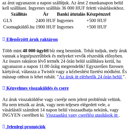
az árut ugyanazon a napon szállítjuk. Az árut 2 munkanapon belül
kell szállítani. Ingyenes szállítás 36 000 HUF feletti vásárlásokhoz.
Szállítás
Ár
Banki átutalás
Készpénzzel
GLS
2400 HUF
Ingyenes
+500 HUF
Csomagküldő.hu
1900 HUF
Ingyenes
+500 HUF
Ellenőrzött áruk raktáron
Több mint
48 000 ügyfél
bíz meg bennünk. Tehát tudjuk, mely áruk
vannak a legnépszerűbbek és melyeket vevők részesítik előnyben.
Az összes raktáron lévő termék 24 órán belül szállításra kerül, ha
ugyanazon a napon 11:00 óráig megrendelik! Egyszerűen fizessen
kártyával, válassza a Twistót vagy a kézbesítést fizetési módként. És
másnap otthon is lehet ruháit. "
Az áruk itt elérhetők 24 órán belül
".
Kényelmes visszaküldés és csere
Az áruk visszaküldése vagy cseréje nem jelent problémát velünk.
Ha nem tetszik az áruk, vagy nem teljesen elégedett vele, a
vásárlástól számított 14 napon belül visszaadhatja nekünk, vagy
INGYEN cserélheti ki.
Visszaadási vagy cserélési utasítások itt
.
Jelenlegi promóciók