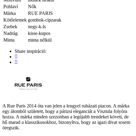
Pohlaví
Nők
Márka
RUE PARIS
Kötőelemek
gombok-cipzarak
Zsebek
negy-k-ls
Nadrág
kisse-kupos
Minta
minta nélkül
Share inspiráció:
A Rue Paris 2014 óta van jelen a lengyel ruházati piacon. A márka
egy álomból született, hogy a párizsi eleganciát a Visztula folyóra
hozza. A márka minden szezonban a legújabb trendeket követi, de
hű marad a klasszikusokhoz, bizonyítva, hogy az igazi divat sosem
öregszik.