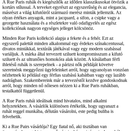
A Rue Paris ruhák és kiegészítők az időtlen klasszikusokat ötvözik a
kortárs stílussal. A terveket egyrészt az egyszerűség és az elegancia,
másrészt a világ kifutóiról származó merész minták jellemzik. Az
olyan értékes anyagok, mint a jacquard, a sifon, a csipke vagy a
georgette használata és a részletekre való odafigyelés az egész
kollekciónak nagyon egységes jelleget kölcsönöz.
Minden Rue Paris kollekció alapja a fekete és a fehér. Ezt az
egyszerű palettát minden alkalommal egy érdekes színakcentussal,
divatos mintákkal, textúrák játékával vagy egy modern szabással
variáljuk. A márka által tervezett sziluett kompromisszum a kifutó
sziluett és az ultranőies homokóra alak között. A kínálatban férfi
ihletésű ruhák is szerepelnek - a párizsi nők példáját követve
szeretnénk meggyőzni ügyfeleinket arról, hogy ugyanolyan vonzóan
nézhetnek ki például egy férfias szabású kabátban vagy egy lazább
nadrágban. Szakembereink már a tervezéstől kezdve gondoskodnak
arról, hogy minden nő nőiesen nézzen ki a Rue Paris ruhákban,
testalkattól függetlenül.
A Rue Paris ruhái ideálisak mind hivatalos, mind alkalmi
helyzetekben. A vásárlók különösen értékelik, hogy ugyanazt a
ruhát reggel munkába, délután vásárolni, este pedig buliba is
felvehetik.
Ki a Rue Pairs vásárlója? Egy fiatal nő, aki tisztában van