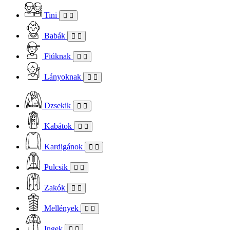
Tini
Babák
Fiúknak
Lányoknak
Dzsekik
Kabátok
Kardigánok
Pulcsik
Zakók
Mellények
Ingek