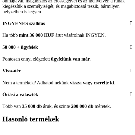
önmagával, magabiztos az erősségeivel és az igényeivel; a ruhák
kiegészítik a személyiségét, és magabiztossá teszik, bármilyen
helyzetben is legyen.
INGYENES szállítás
Ha több
mint 36 000 HUF
árut vásárolnak INGYEN.
50 000 + ügyfelek
Pontosan ennyi elégedett
ügyfelünk
van már.
Visszatér
Nem a termékek? Adhatod nekünk
vissza vagy cserélje ki
.
Óriási a választék
Több van
35 000 db
áruk, és szinte
200 000 db
méretek.
Hasonló termékek