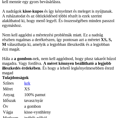
kell mennie egy gyors bevásárlásra.
A nadrágok
kisse-kupos
és így kényelmet és meleget is nyújtanak.
A ruházatodat és az öltözködésed többi részét is ezek szerint
alakíthatod ki, hogy menő legyél. És összességében minden passzol
egymáshoz.
Nem kell aggódni a méretezési problémák miatt. Ez a nadrág
részben rugalmas a derékrészen, így pontosan azt a méretet
XS, S,
M
választhatja ki, amelyik a legjobban illeszkedik és a legjobban
érzi magát.
Hála a
a gombon
-nek, nem kell aggódnod, hogy plusz takarót húzol
magadra. Vagy fordítva.
A méret könnyen beállítható a legjobb
illeszkedés érdekében
. És hogy a lehető legkényelmesebben érezd
magad
Tulajdonságok
Színes
kek
Méret
XS
Anyag
100% pamut
Időszak
tavasz/nyár
Öv
a gombon
Vágja
kisse-vystihleny
Motívum
indíték nélkül