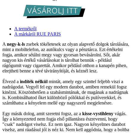
A termékről
A márkáról RUE PARIS
A
negy-k-ls
zsebek tökéletesek az olyan alapvető dolgok tárolására,
mint a mobiltelefon, az autókulcs vagy a pénztárca. Ezt értékelni
fogja, amikor sétálni megy vagy gyorsan bevásárolni. Sőt, akár
nagyon kis értékű vásárlásokat is tárolhat bennük - például
rágógumit vagy cigarettát. Amikor például otthon a kanapén pihen,
elrejtheti benne a tévé távirányítóját, és kéznél lesz.
Élvezd a
indíték nélkül
mintát, amely egy szinttel feljebb viszi a
nadrágodat. Vegyél fel egy modern darabot, amiben remekül fogsz
kinézni. Köszönhetően a szabásmintának, de magának a nadrágnak
is. Kombinálhatod őket különböző pólókkal és pulóverekkel, és
számíthatsz a kényelem mellé egy nagyszerű megjelenésre.
Egy másik dolog, amit szeretni fogsz, az a
kisse-vystihleny
vágás.
Így a környezeted nem fogja első pillantásra észrevenni, hogy
"csak" nadrágot viselsz. Ez nem igaz. Nagyon kényelmes darabot
viselsz, ami ráadásul jól is néz ki. Nem kell aggódnia, hogy a boltba