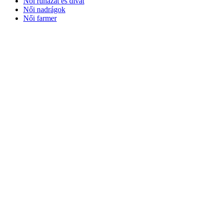
Női ruházat és divat
Női nadrágok
Női farmer