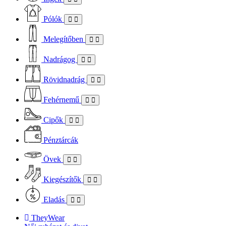
Pólók
Melegítőben
Nadrágog
Rövidnadrág
Fehérnemű
Cipők
Pénztárcák
Övek
Kiegészítők
Eladás
TheyWear