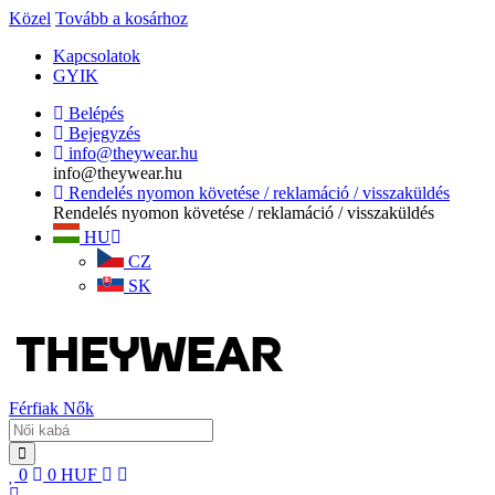
Közel
Tovább a kosárhoz
Kapcsolatok
GYIK
Belépés
Bejegyzés
info@theywear.hu
info@theywear.hu
Rendelés nyomon követése / reklamáció / visszaküldés
Rendelés nyomon követése / reklamáció / visszaküldés
HU
CZ
SK
Férfiak
Nők
0
0
HUF