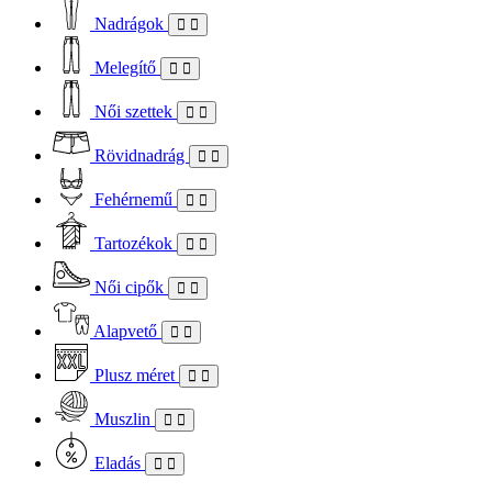
Nadrágok
Melegítő
Női szettek
Rövidnadrág
Fehérnemű
Tartozékok
Női cipők
Alapvető
Plusz méret
Muszlin
Eladás