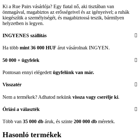
Ki a Rue Pairs vásárlója? Egy fiatal nő, aki tisztában van
önmagával, magabiztos az erősségeivel és az igényeivel; a ruhák
kiegészítik a személyiségét, és magabiztossá teszik, bármilyen
helyzetben is legyen.
INGYENES szállítás
Ha több
mint 36 000 HUF
árut vásárolnak INGYEN.
50 000 + ügyfelek
Pontosan ennyi elégedett
ügyfelünk
van már.
Visszatér
Nem a termékek? Adhatod nekünk
vissza vagy cserélje ki
.
Óriási a választék
Több van
35 000 db
áruk, és szinte
200 000 db
méretek.
Hasonló termékek