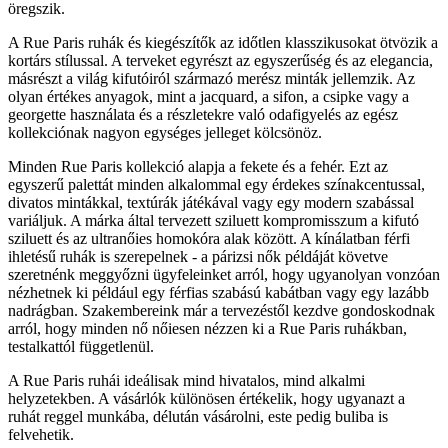
öregszik.
A Rue Paris ruhák és kiegészítők az időtlen klasszikusokat ötvözik a
kortárs stílussal. A terveket egyrészt az egyszerűség és az elegancia,
másrészt a világ kifutóiról származó merész minták jellemzik. Az
olyan értékes anyagok, mint a jacquard, a sifon, a csipke vagy a
georgette használata és a részletekre való odafigyelés az egész
kollekciónak nagyon egységes jelleget kölcsönöz.
Minden Rue Paris kollekció alapja a fekete és a fehér. Ezt az
egyszerű palettát minden alkalommal egy érdekes színakcentussal,
divatos mintákkal, textúrák játékával vagy egy modern szabással
variáljuk. A márka által tervezett sziluett kompromisszum a kifutó
sziluett és az ultranőies homokóra alak között. A kínálatban férfi
ihletésű ruhák is szerepelnek - a párizsi nők példáját követve
szeretnénk meggyőzni ügyfeleinket arról, hogy ugyanolyan vonzóan
nézhetnek ki például egy férfias szabású kabátban vagy egy lazább
nadrágban. Szakembereink már a tervezéstől kezdve gondoskodnak
arról, hogy minden nő nőiesen nézzen ki a Rue Paris ruhákban,
testalkattól függetlenül.
A Rue Paris ruhái ideálisak mind hivatalos, mind alkalmi
helyzetekben. A vásárlók különösen értékelik, hogy ugyanazt a
ruhát reggel munkába, délután vásárolni, este pedig buliba is
felvehetik.