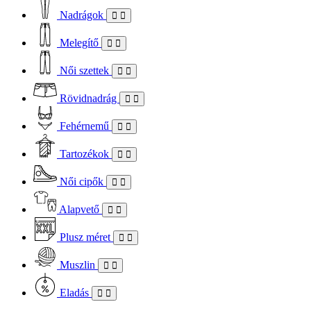
Nadrágok
Melegítő
Női szettek
Rövidnadrág
Fehérnemű
Tartozékok
Női cipők
Alapvető
Plusz méret
Muszlin
Eladás