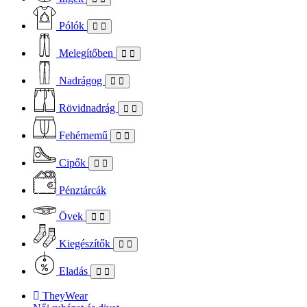
Pólók
Melegítőben
Nadrágog
Rövidnadrág
Fehérnemű
Cipők
Pénztárcák
Övek
Kiegészítők
Eladás
TheyWear