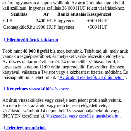
az árut ugyanazon a napon szállítjuk. Az árut 2 munkanapon belül
kell szállítani. Ingyenes szállítás 36 000 HUF feletti vásárlásokhoz.
Szállítás
Ár
Banki átutalás
Készpénzzel
GLS
2400 HUF
Ingyenes
+500 HUF
Csomagküldő.hu
1900 HUF
Ingyenes
+500 HUF
Ellenőrzött áruk raktáron
Több mint
48 000 ügyfél
bíz meg bennünk. Tehát tudjuk, mely áruk
vannak a legnépszerűbbek és melyeket vevők részesítik előnyben.
Az összes raktáron lévő termék 24 órán belül szállításra kerül, ha
ugyanazon a napon 11:00 óráig megrendelik! Egyszerűen fizessen
kártyával, válassza a Twistót vagy a kézbesítést fizetési módként. És
másnap otthon is lehet ruháit. "
Az áruk itt elérhetők 24 órán belül
".
Kényelmes visszaküldés és csere
Az áruk visszaküldése vagy cseréje nem jelent problémát velünk.
Ha nem tetszik az áruk, vagy nem teljesen elégedett vele, a
vásárlástól számított 14 napon belül visszaadhatja nekünk, vagy
INGYEN cserélheti ki.
Visszaadási vagy cserélési utasítások itt
.
Jelenlegi promóciók