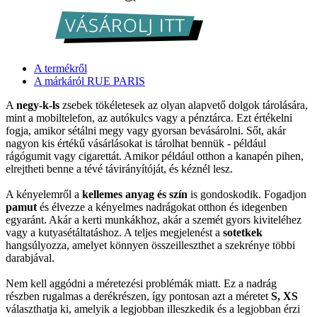
A termékről
A márkáról RUE PARIS
A
negy-k-ls
zsebek tökéletesek az olyan alapvető dolgok tárolására,
mint a mobiltelefon, az autókulcs vagy a pénztárca. Ezt értékelni
fogja, amikor sétálni megy vagy gyorsan bevásárolni. Sőt, akár
nagyon kis értékű vásárlásokat is tárolhat bennük - például
rágógumit vagy cigarettát. Amikor például otthon a kanapén pihen,
elrejtheti benne a tévé távirányítóját, és kéznél lesz.
A kényelemről a
kellemes anyag és szín
is gondoskodik. Fogadjon
pamut
és élvezze a kényelmes nadrágokat otthon és idegenben
egyaránt. Akár a kerti munkákhoz, akár a szemét gyors kiviteléhez
vagy a kutyasétáltatáshoz. A teljes megjelenést a
sotetkek
hangsúlyozza, amelyet könnyen összeilleszthet a szekrénye többi
darabjával.
Nem kell aggódni a méretezési problémák miatt. Ez a nadrág
részben rugalmas a derékrészen, így pontosan azt a méretet
S, XS
választhatja ki, amelyik a legjobban illeszkedik és a legjobban érzi