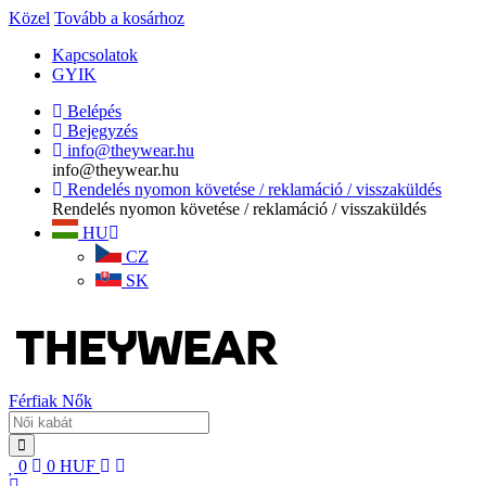
Közel
Tovább a kosárhoz
Kapcsolatok
GYIK
Belépés
Bejegyzés
info@theywear.hu
info@theywear.hu
Rendelés nyomon követése / reklamáció / visszaküldés
Rendelés nyomon követése / reklamáció / visszaküldés
HU
CZ
SK
Férfiak
Nők
0
0
HUF