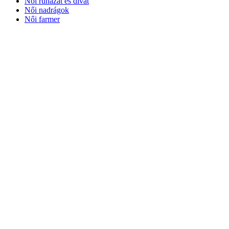
Női ruházat és divat
Női nadrágok
Női farmer