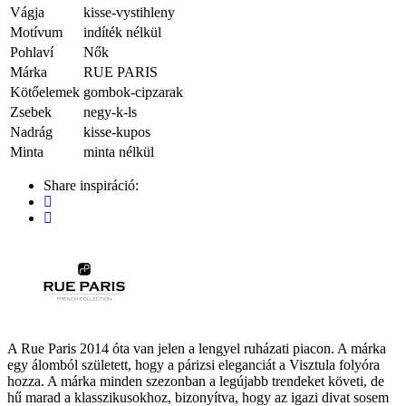
Vágja
kisse-vystihleny
Motívum
indíték nélkül
Pohlaví
Nők
Márka
RUE PARIS
Kötőelemek
gombok-cipzarak
Zsebek
negy-k-ls
Nadrág
kisse-kupos
Minta
minta nélkül
Share inspiráció:
A Rue Paris 2014 óta van jelen a lengyel ruházati piacon. A márka
egy álomból született, hogy a párizsi eleganciát a Visztula folyóra
hozza. A márka minden szezonban a legújabb trendeket követi, de
hű marad a klasszikusokhoz, bizonyítva, hogy az igazi divat sosem