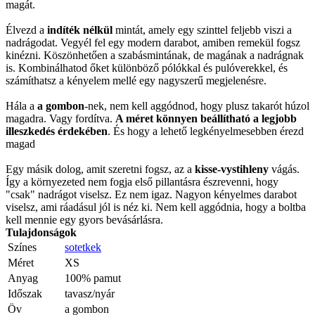
magát.
Élvezd a
indíték nélkül
mintát, amely egy szinttel feljebb viszi a
nadrágodat. Vegyél fel egy modern darabot, amiben remekül fogsz
kinézni. Köszönhetően a szabásmintának, de magának a nadrágnak
is. Kombinálhatod őket különböző pólókkal és pulóverekkel, és
számíthatsz a kényelem mellé egy nagyszerű megjelenésre.
Hála a
a gombon
-nek, nem kell aggódnod, hogy plusz takarót húzol
magadra. Vagy fordítva.
A méret könnyen beállítható a legjobb
illeszkedés érdekében
. És hogy a lehető legkényelmesebben érezd
magad
Egy másik dolog, amit szeretni fogsz, az a
kisse-vystihleny
vágás.
Így a környezeted nem fogja első pillantásra észrevenni, hogy
"csak" nadrágot viselsz. Ez nem igaz. Nagyon kényelmes darabot
viselsz, ami ráadásul jól is néz ki. Nem kell aggódnia, hogy a boltba
kell mennie egy gyors bevásárlásra.
Tulajdonságok
Színes
sotetkek
Méret
XS
Anyag
100% pamut
Időszak
tavasz/nyár
Öv
a gombon