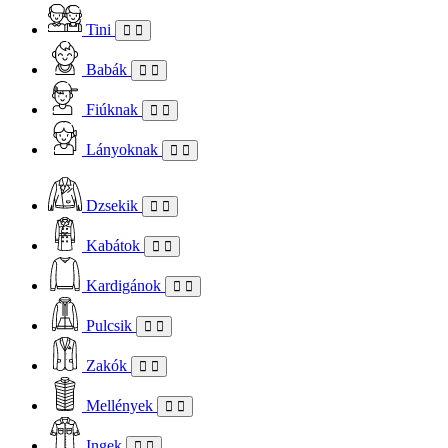
Tini
Babák
Fiúknak
Lányoknak
Dzsekik
Kabátok
Kardigánok
Pulcsik
Zakók
Mellények
Ingek