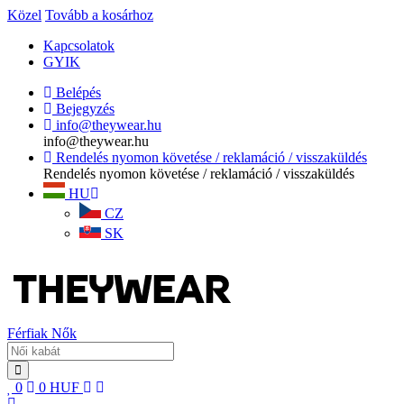
Közel
Tovább a kosárhoz
Kapcsolatok
GYIK
Belépés
Bejegyzés
info@theywear.hu
info@theywear.hu
Rendelés nyomon követése / reklamáció / visszaküldés
Rendelés nyomon követése / reklamáció / visszaküldés
HU
CZ
SK
Férfiak
Nők
0
0
HUF