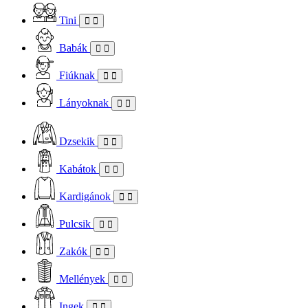
Tini
Babák
Fiúknak
Lányoknak
Dzsekik
Kabátok
Kardigánok
Pulcsik
Zakók
Mellények
Ingek