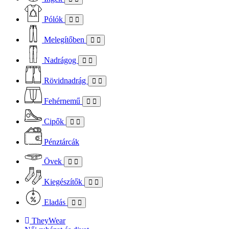
Pólók
Melegítőben
Nadrágog
Rövidnadrág
Fehérnemű
Cipők
Pénztárcák
Övek
Kiegészítők
Eladás
TheyWear