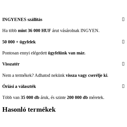
INGYENES szállítás
Ha több
mint 36 000 HUF
árut vásárolnak INGYEN.
50 000 + ügyfelek
Pontosan ennyi elégedett
ügyfelünk
van már.
Visszatér
Nem a termékek? Adhatod nekünk
vissza vagy cserélje ki
.
Óriási a választék
Több van
35 000 db
áruk, és szinte
200 000 db
méretek.
Hasonló termékek