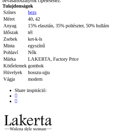
bevásárlószatyrok cipeléséhez.
Tulajdonságok
Színes
bezs
Méret
40, 42
Anyag
15% elasztán, 35% poliészter, 50% hullám
Időszak
tél
Zsebek
ket-k-ls
Minta
egyszínű
Pohlaví
Nők
Márka
LAKERTA, Factory Price
Kötőelemek
gombok
Hüvelyek
hosszu-ujju
Vágja
modern
Share inspiráció: