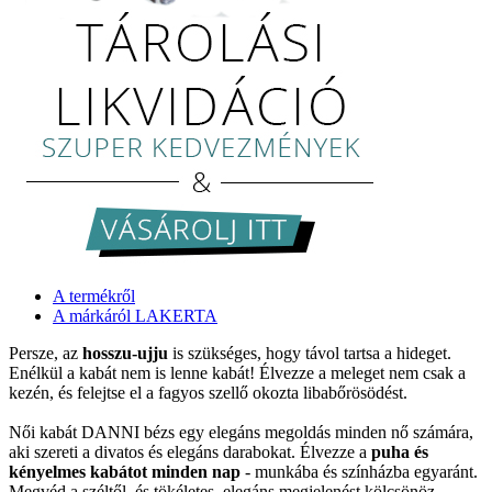
A termékről
A márkáról LAKERTA
Persze, az
hosszu-ujju
is szükséges, hogy távol tartsa a hideget.
Enélkül a kabát nem is lenne kabát! Élvezze a meleget nem csak a
kezén, és felejtse el a fagyos szellő okozta libabőrösödést.
Női kabát DANNI bézs egy elegáns megoldás minden nő számára,
aki szereti a divatos és elegáns darabokat. Élvezze a
puha és
kényelmes kabátot minden nap
- munkába és színházba egyaránt.
Megvéd a széltől, és tökéletes, elegáns megjelenést kölcsönöz