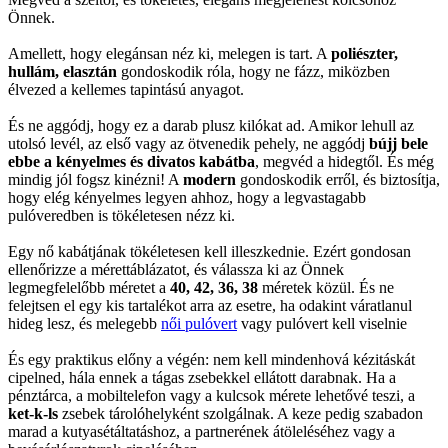
Önnek.
Amellett, hogy elegánsan néz ki, melegen is tart. A
poliészter,
hullám, elasztán
gondoskodik róla, hogy ne fázz, miközben
élvezed a kellemes tapintású anyagot.
És ne aggódj, hogy ez a darab plusz kilókat ad. Amikor lehull az
utolsó levél, az első vagy az ötvenedik pehely, ne aggódj
bújj bele
ebbe a kényelmes és divatos kabátba
, megvéd a hidegtől. És még
mindig jól fogsz kinézni! A
modern
gondoskodik erről, és biztosítja,
hogy elég kényelmes legyen ahhoz, hogy a legvastagabb
pulóveredben is tökéletesen nézz ki.
Egy nő kabátjának tökéletesen kell illeszkednie. Ezért gondosan
ellenőrizze a mérettáblázatot, és válassza ki az Önnek
legmegfelelőbb méretet a
40, 42, 36, 38
méretek közül. És ne
felejtsen el egy kis tartalékot arra az esetre, ha odakint váratlanul
hideg lesz, és melegebb
női pulóvert
vagy pulóvert kell viselnie
És egy praktikus előny a végén: nem kell mindenhová kézitáskát
cipelned, hála ennek a tágas zsebekkel ellátott darabnak. Ha a
pénztárca, a mobiltelefon vagy a kulcsok mérete lehetővé teszi, a
ket-k-ls
zsebek tárolóhelyként szolgálnak. A keze pedig szabadon
marad a kutyasétáltatáshoz, a partnerének átöleléséhez vagy a