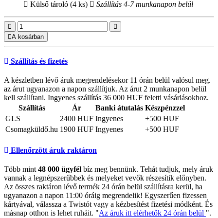
Külső tároló (4 ks)
Szállítás 4-7 munkanapon belül
A kosárban
Szállítás és fizetés
A készletben lévő áruk megrendelésekor 11 órán belül valósul meg.
az árut ugyanazon a napon szállítjuk. Az árut 2 munkanapon belül
kell szállítani. Ingyenes szállítás 36 000 HUF feletti vásárlásokhoz.
Szállítás
Ár
Banki átutalás
Készpénzzel
GLS
2400 HUF
Ingyenes
+500 HUF
Csomagküldő.hu
1900 HUF
Ingyenes
+500 HUF
Ellenőrzött áruk raktáron
Több mint
48 000 ügyfél
bíz meg bennünk. Tehát tudjuk, mely áruk
vannak a legnépszerűbbek és melyeket vevők részesítik előnyben.
Az összes raktáron lévő termék 24 órán belül szállításra kerül, ha
ugyanazon a napon 11:00 óráig megrendelik! Egyszerűen fizessen
kártyával, válassza a Twistót vagy a kézbesítést fizetési módként. És
másnap otthon is lehet ruháit. "
Az áruk itt elérhetők 24 órán belül
".