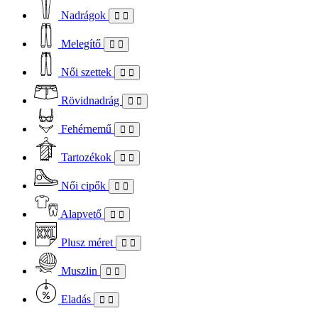
Nadrágok
Melegítő
Női szettek
Rövidnadrág
Fehérnemű
Tartozékok
Női cipők
Alapvető
Plusz méret
Muszlin
Eladás