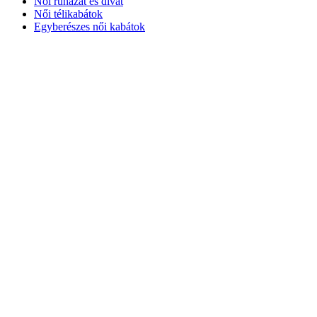
Női ruházat és divat
Női télikabátok
Egyberészes női kabátok